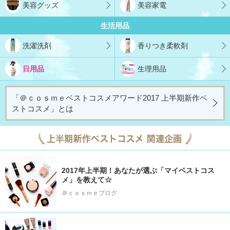
美容グッズ
美容家電
生活用品
洗濯洗剤
香りつき柔軟剤
日用品
生理用品
「＠ｃｏｓｍｅベストコスメアワード2017 上半期新作ベ
ストコスメ」とは
2017年上半期！あなたが選ぶ「マイベストコス
メ」を教えて☆
＠ｃｏｓｍｅブログ