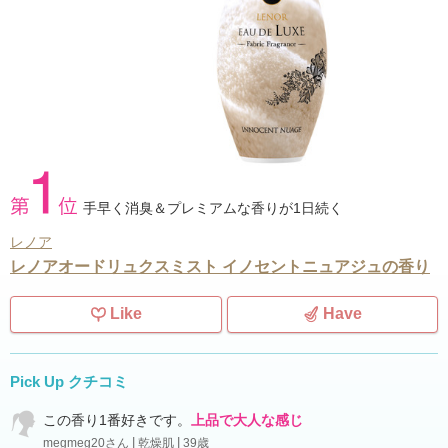
手早く消臭＆プレミアムな香りが1日続く
レノア
レノアオードリュクスミスト イノセントニュアジュの香り
Like
Have
Pick Up クチコミ
この香り1番好きです。
上品で大人な感じ
megmeg20さん
乾燥肌
39歳