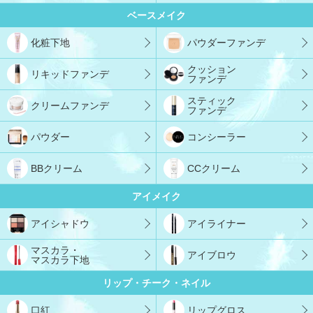
ベースメイク
化粧下地
パウダーファンデ
クッション
リキッドファンデ
ファンデ
スティック
クリームファンデ
ファンデ
パウダー
コンシーラー
BBクリーム
CCクリーム
アイメイク
アイシャドウ
アイライナー
マスカラ・
アイブロウ
マスカラ下地
リップ・チーク・ネイル
口紅
リップグロス