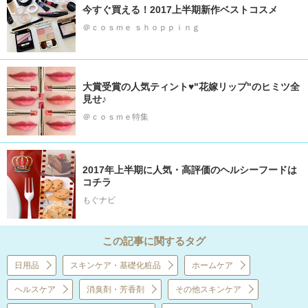
今すぐ買える！2017上半期新作ベストコスメ
＠ｃｏｓｍｅ ｓｈｏｐｐｉｎｇ
大賞受賞の人気ティント♥"花嫁リップ"のヒミツ全
見せ♪
＠ｃｏｓｍｅ特集
2017年上半期に人気・高評価のヘルシーフードは
コチラ
もぐナビ
この記事に関するタグ
日用品
スキンケア・基礎化粧品
ホームケア
ヘルスケア
消臭剤・芳香剤
その他スキンケア