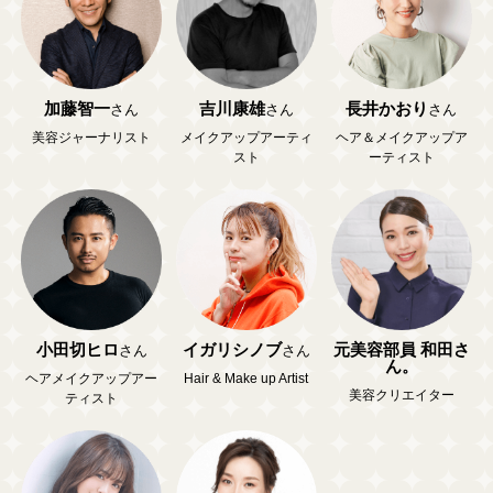
加藤智一
吉川康雄
長井かおり
さん
さん
さん
美容ジャーナリスト
メイクアップアーティ
ヘア＆メイクアップア
スト
ーティスト
小田切ヒロ
イガリシノブ
元美容部員 和田さ
さん
さん
ん。
ヘアメイクアップアー
Hair & Make up Artist
美容クリエイター
ティスト