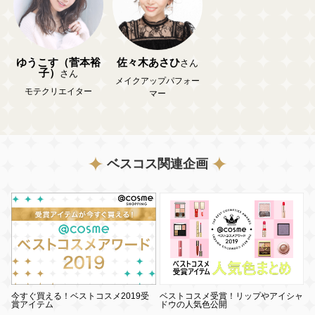
ゆうこす（菅本裕
佐々木あさひ
さん
子）
さん
メイクアップパフォー
モテクリエイター
マー
ベスコス関連企画
今すぐ買える！ベストコスメ2019受
ベストコスメ受賞！リップやアイシャ
賞アイテム
ドウの人気色公開