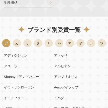
生理用品
ブランド別受賞一覧
ア
カ
サ
タ
ナ
ハ
マ
ヤ
ラ
ワ
アディクション
アネッサ
アユーラ
アルビオン
&honey（アンドハニー）
アンブリオリス
イヴ・サンローラン
Aesop(イソップ)
イニスフリー
イハダ