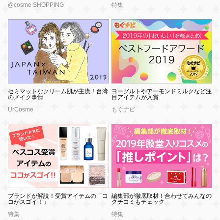
@cosme SHOPPING
特集
セミマットなクリーム肌が主流！台湾
ヨーグルトやアーモンドミルクなど注
のメイク事情
目アイテムが入賞
UrCosme
もぐナビ
ブランドが解説！受賞アイテムの「コ
編集部が徹底取材！合わせてみんなの
コがスゴイ！」
クチコミもチェック
特集
特集