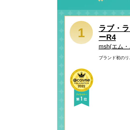
ラブ・ラ
1
ーR4
msh(エム
ブランド初のリ