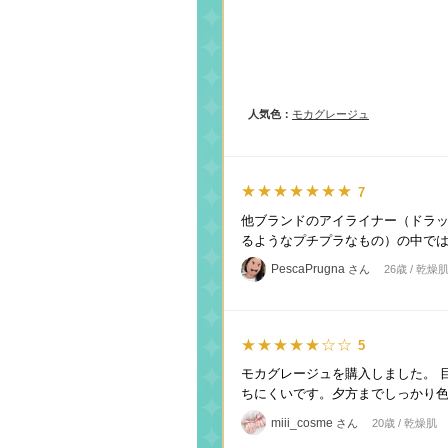
人気色：
モカグレージュ
★★★★★★★
7
他ブランドのアイライナー（ドラ
るようなプチプラなもの）の中では
PescaPrugna
さん
26歳 / 乾燥
★★★★★☆☆
5
モカグレージュを購入しました。 
ちにくいです。夕方までしっかり色
miii_cosme
さん
20歳 / 乾燥肌