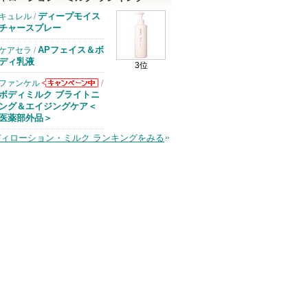
ディープモイス
キュレル
/
チャースプレー
APフェイス＆ボ
ケアセラ
/
ディ乳液
3位
ファンケル
/
ファンケルから
ボディミルク ブライトニ
のお知らせがあ
ング＆エイジングケア＜
ります
医薬部外品＞
ディローション・ミルク ランキングをみる