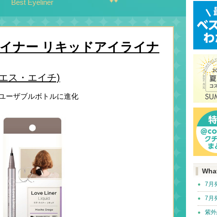
Best Eyeliner
イナー リキッドアイライナ
・エス・エイチ)
ユーザブルボトルに進化
Wha
7月
7月
紫外