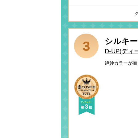
シルキー
3
D-UP(ディ
絶妙カラーが揃