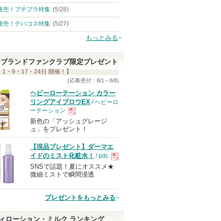
発売！プチプラ特集
(5/28)
発売！デパコス特集
(5/27)
もっとみる
ブランドファンクラブ限定プレゼント
 1・9・17・24日 開催！】
(応募受付：8/1～8/8)
ヘビーローテーション カラー
リングアイブロウEX
/ ヘビーロ
ーテーション
新色の「アッシュグレージ
現
ュ」をプレゼント！
【現品プレゼント】ダーマエ
品
イドのミスト化粧水！
/ pdc
SNSで話題！夏にオススメ★
現
微細ミストで瞬間浸透
品
プレゼントをもっとみる
ィローション・ミルク ランキング