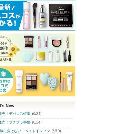
t's New
発売！デパコス特集
(6/24)
発売！プチプラ特集
(6/24)
線に負けない！ベストイレブン
(6/10)