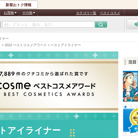
新着おトク情報
お買物
その他
カテゴリ一覧
ベストコスメ
ライナー
）
>
2022 ベストコスメアワード
>
ベストアイライナー
注目
トアイライナー