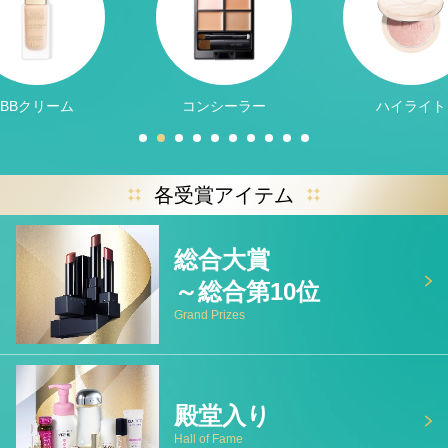
BBクリーム
コンシーラー
ハイライト
各受賞アイテム
総合大賞
～総合第10位
Grand Prizes
殿堂入り
Hall of Fame