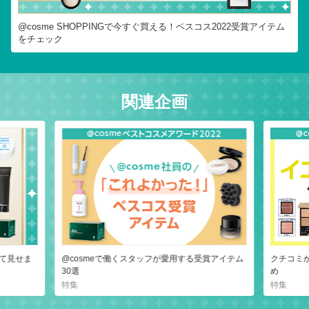
@cosme SHOPPINGで今すぐ買える！ベスコス2022受賞アイテム
をチェック
関連企画
て見せま
@cosmeで働くスタッフが愛用する受賞アイテム
クチコミ
30選
め
特集
特集