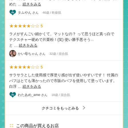
めた …
続きをみる
タムやん
さん
46歳 / 乾燥肌
★★★★★☆☆
5
ラメがすんごい細かくて、マットなの？ って思うほど真っ白で
テクスチャー硬めで片栗粉！(笑) 使い勝手悪そう...
と …
続きをみる
かい母ちゃん
さん
32歳 / 混合肌
★★★★★☆☆
5
サラサラとした使用感で厚塗り感が出ず使いやすいです！ 付属の
パフはとても薄かったので市販のパフを使用して塗っています。
白浮 …
続きをみる
わたあめ_ame
さん
18歳 / 混合肌
クチコミをもっとみる
この商品が買えるお店