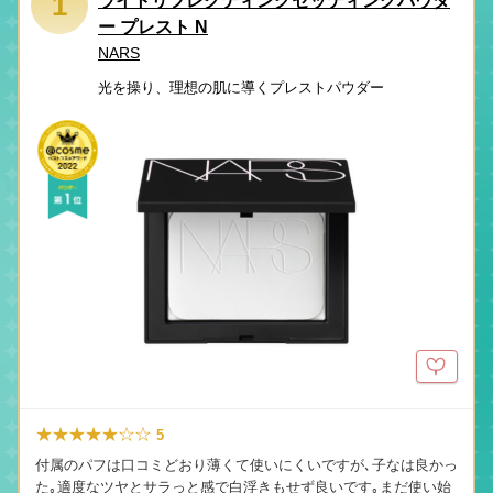
1
ライトリフレクティングセッティングパウダ
ー プレスト N
NARS
光を操り、理想の肌に導くプレストパウダー
★★★★★☆☆
5
付属のパフは口コミどおり薄くて使いにくいですが､子なは良かっ
た｡適度なツヤとサラっと感で白浮きもせず良いです｡まだ使い始