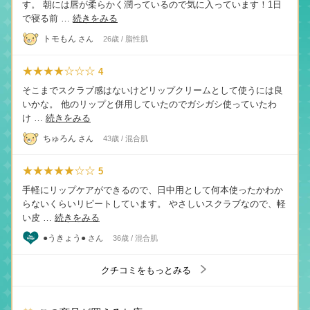
す。 朝には唇が柔らかく潤っているので気に入っています！1日
で寝る前 …
続きをみる
トモもん
さん
26歳 / 脂性肌
★★★★☆☆☆
4
そこまでスクラブ感はないけどリップクリームとして使うには良
いかな。 他のリップと併用していたのでガシガシ使っていたわ
け …
続きをみる
ちゅろん
さん
43歳 / 混合肌
★★★★★☆☆
5
手軽にリップケアができるので、日中用として何本使ったかわか
らないくらいリピートしています。 やさしいスクラブなので、軽
い皮 …
続きをみる
●うきょう●
さん
36歳 / 混合肌
クチコミをもっとみる