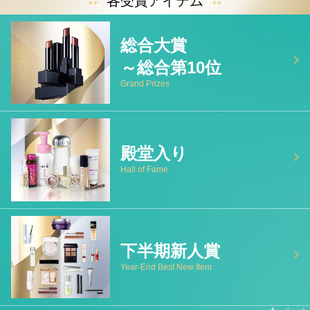
各受賞アイテム
総合大賞
～総合第10位
Grand Prizes
殿堂入り
Hall of Fame
下半期新人賞
Year-End Best New Item