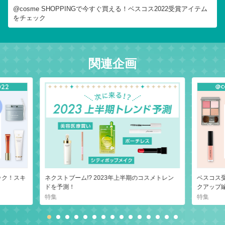
@cosme SHOPPINGで今すぐ買える！ベスコス2022受賞アイテム
をチェック
関連企画
ック！スキ
ネクストブーム!? 2023年上半期のコスメトレン
ベスコス
ドを予測！
クアップ
特集
特集