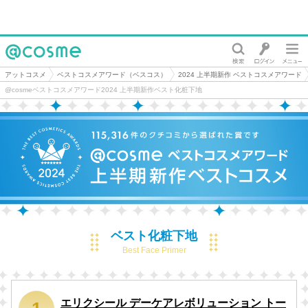
@cosme
アットコスメ
ベストコスメアワード（ベスコス）
2024 上半期新作 ベストコスメアワード
@cosmeベストコスメアワード2024 上半期新作ベスト化粧下地
ベスト化粧下地
Best Face Primer
エリクシール デーケアレボリューション トー