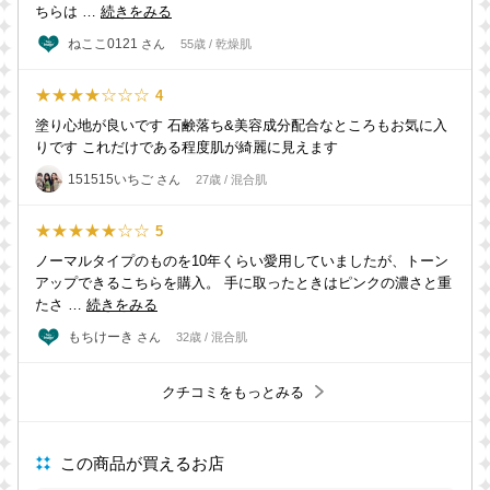
ちらは …
続きをみる
ねここ0121
さん
55歳 / 乾燥肌
★★★★☆☆☆
4
塗り心地が良いです 石鹸落ち&美容成分配合なところもお気に入
りです これだけである程度肌が綺麗に見えます
151515いちご
さん
27歳 / 混合肌
★★★★★☆☆
5
ノーマルタイプのものを10年くらい愛用していましたが、トーン
アップできるこちらを購入。 手に取ったときはピンクの濃さと重
たさ …
続きをみる
もちけーき
さん
32歳 / 混合肌
クチコミをもっとみる
この商品が買えるお店