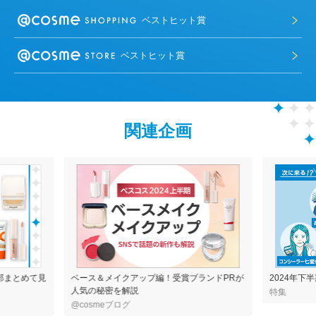
ベストヒット賞
ベストヒット賞
関連企画
部まとめて見
ベース＆メイクアップ編！受賞ブランドPRが
2024年下
人気の秘密を解説
特集
@cosmeブログ