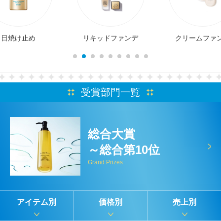
日焼け止め
リキッドファンデ
クリームファ
受賞部門一覧
総合大賞
～総合第10位
Grand Prizes
アイテム別
価格別
売上別