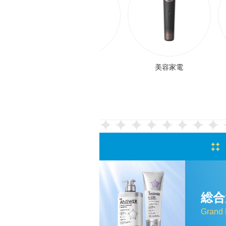
ズ
美容家電
日用品
総合
Grand 