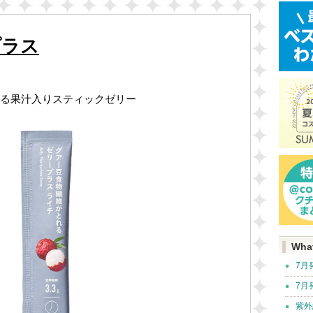
プラス
る果汁入りスティックゼリー
Wha
7月
7月
紫外