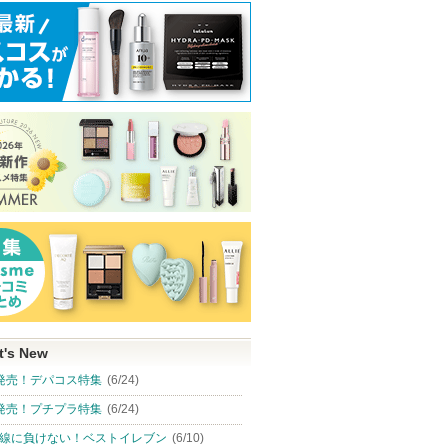
t's New
発売！デパコス特集
(6/24)
発売！プチプラ特集
(6/24)
線に負けない！ベストイレブン
(6/10)