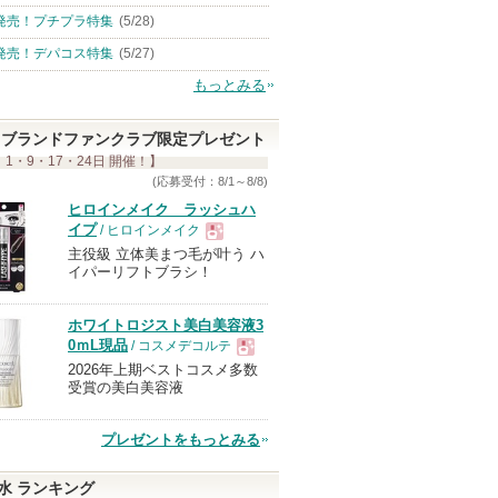
発売！プチプラ特集
(5/28)
発売！デパコス特集
(5/27)
もっとみる
ブランドファンクラブ限定プレゼント
 1・9・17・24日 開催！】
(応募受付：8/1～8/8)
ヒロインメイク ラッシュハ
イプ
/ ヒロインメイク
主役級 立体美まつ毛が叶う ハ
現
イパーリフトブラシ！
品
ホワイトロジスト美白美容液3
0ｍL現品
/ コスメデコルテ
2026年上期ベストコスメ多数
現
受賞の美白美容液
品
プレゼントをもっとみる
水 ランキング