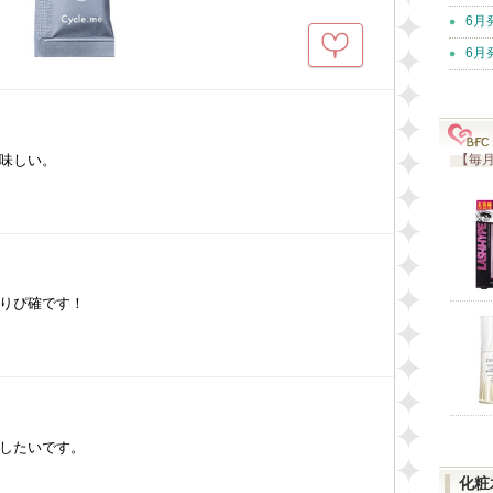
6月
6月
味しい。
【毎月
りぴ確です！
したいです。
化粧