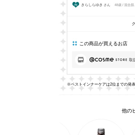
きらしらゆき
さん
48歳 / 混合肌
この商品が買えるお店
取
※ベストインナーケアは2位までの発
他の