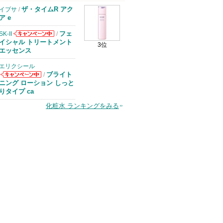
ザ・タイムR アク
イプサ
/
ア e
フェ
SK-II
/
SK-IIからのお
イシャル トリートメント
3位
知らせがありま
エッセンス
す
エリクシール
ブライト
/
エリクシールか
ニング ローション しっと
らのお知らせが
りタイプ ca
あります
化粧水 ランキングをみる