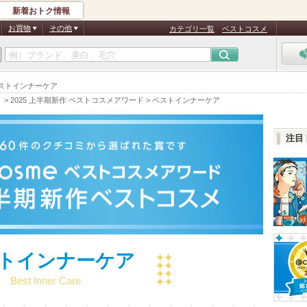
新着おトク情報
お買物
その他
カテゴリ一覧
ベストコスメ
ベストインナーケア
）
>
2025 上半期新作 ベストコスメアワード
>
ベストインナーケア
注目
トインナーケア
Best Inner Care