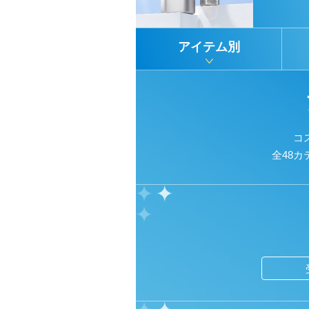
アイテム別
コ
全48