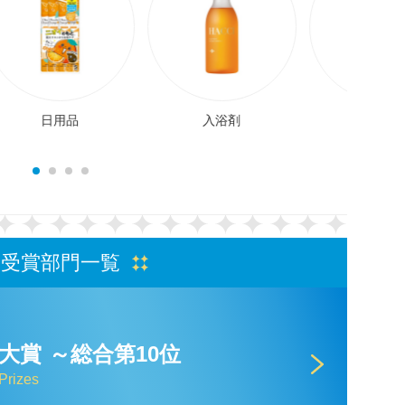
入浴剤
美容グッズ
美容家
受賞部門一覧
大賞
～総合第10位
Prizes