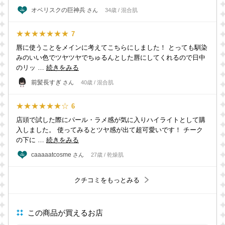
オベリスクの巨神兵
さん
34歳 / 混合肌
★★★★★★★
7
唇に使うことをメインに考えてこちらにしました！ とっても馴染
みのいい色でツヤツヤでちゅるんとした唇にしてくれるので日中
のリッ …
続きをみる
前髪長すぎ
さん
40歳 / 混合肌
★★★★★★☆
6
店頭で試した際にパール・ラメ感が気に入りハイライトとして購
入しました。 使ってみるとツヤ感が出て超可愛いです！ チーク
の下に …
続きをみる
caaaaatcosme
さん
27歳 / 乾燥肌
クチコミをもっとみる
この商品が買えるお店