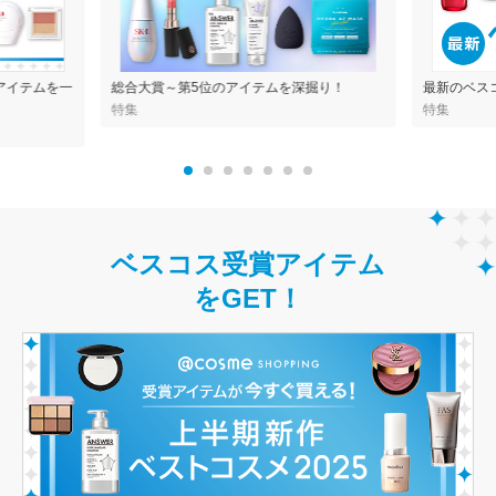
アイテムを一
総合大賞～第5位のアイテムを深掘り！
最新のベス
特集
特集
ベスコス受賞アイテム
をGET！