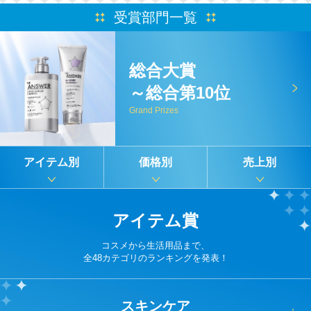
受賞部門一覧
総合大賞
～総合第10位
Grand Prizes
アイテム別
価格別
売上別
アイテム賞
コスメから生活用品まで、
全48カテゴリのランキングを発表！
スキンケア