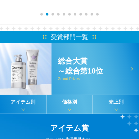
受賞部門一覧
総合大賞
～総合第10位
Grand Prizes
アイテム別
価格別
売上別
アイテム賞