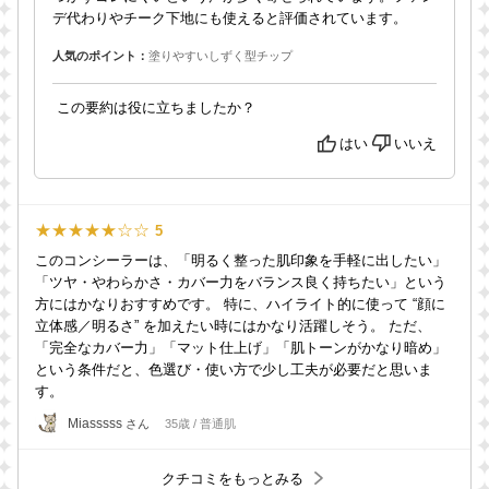
デ代わりやチーク下地にも使えると評価されています。
人気のポイント：
塗りやすいしずく型チップ
この要約は役に立ちましたか？
はい
いいえ
★★★★★☆☆
5
このコンシーラーは、「明るく整った肌印象を手軽に出したい」
「ツヤ・やわらかさ・カバー力をバランス良く持ちたい」という
方にはかなりおすすめです。 特に、ハイライト的に使って “顔に
立体感／明るさ” を加えたい時にはかなり活躍しそう。 ただ、
「完全なカバー力」「マット仕上げ」「肌トーンがかなり暗め」
という条件だと、色選び・使い方で少し工夫が必要だと思いま
す。
Miasssss
さん
35歳 / 普通肌
クチコミをもっとみる