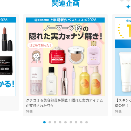
関連企画
クチコミ＆美容部員を調査！隠れた実力アイテム
【スキン
が支持されたワケ
挙公開！
特集
特集