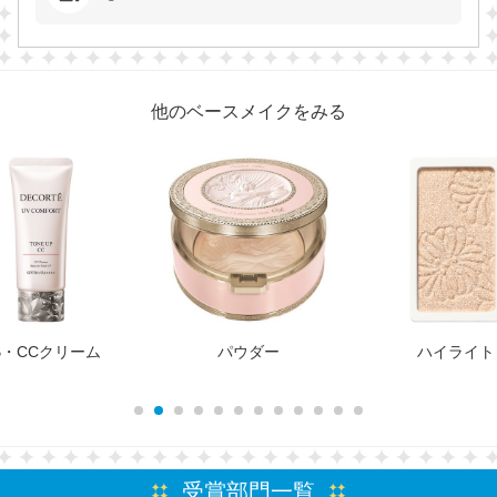
他のベースメイクをみる
B・CCクリーム
パウダー
ハイライト
受賞部門一覧