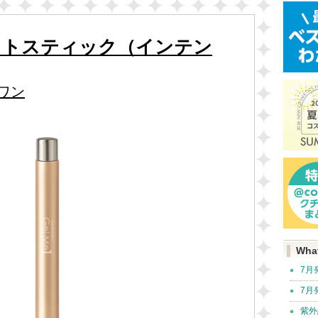
ットスティック（インテン
ワン
Wha
7月
7月
紫外