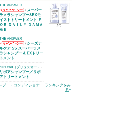
THE ANSWER
スーパー
/
THE ANSWER
ラメラシャンプー&EXモ
からのお知らせ
イストトリートメント Ｆ
があります
ＯＲ ＤＡＩＬＹ ＤＡＭＡ
2位
ＧＥ
THE ANSWER
シーズナ
/
THE ANSWER
ルケア SS スーパーラメ
からのお知らせ
ラシャンプー & EXトリー
があります
トメント
plus eau（プリュスオー）
/
リポアシャンプー／リポ
アトリートメント
ンプー・コンディショナー ランキングをみ
る