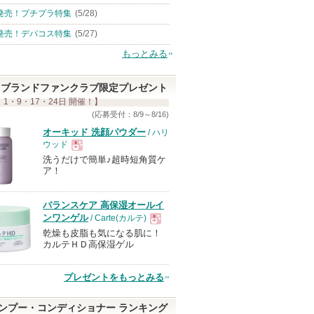
発売！プチプラ特集
(5/28)
発売！デパコス特集
(5/27)
もっとみる
ブランドファンクラブ限定プレゼント
 1・9・17・24日 開催！】
(応募受付：8/9～8/16)
オーキッド 洗顔パウダー
/ ハリ
ウッド
洗うだけで簡単♪超時短角質ケ
現
ア！
品
バランスケア 高保湿オールイ
ンワンゲル
/ Carte(カルテ)
乾燥も皮脂も気になる肌に！
現
カルテＨＤ高保湿ゲル
品
プレゼントをもっとみる
ンプー・コンディショナー ランキング