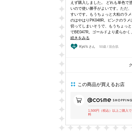
えず購入しました。 どれも単色で
いので使い勝手がよいです。ただ、
すいです。もうちょっと大粒のラメ
のはやはりPK048R。ピンクの
切ってしまいそうで、もうちょっと
でBE047R。ゴールドより柔らか
続きをみる
Kyo's
さん
50歳 / 混合肌
この商品が買えるお店
1,500円（税込）以上ご購入
料