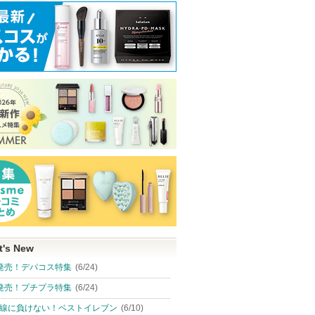
t's New
発売！デパコス特集
(6/24)
発売！プチプラ特集
(6/24)
線に負けない！ベストイレブン
(6/10)