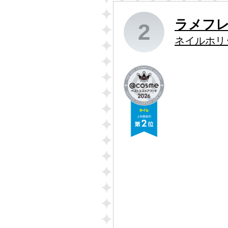
ラメフ
2
ネイルホリ