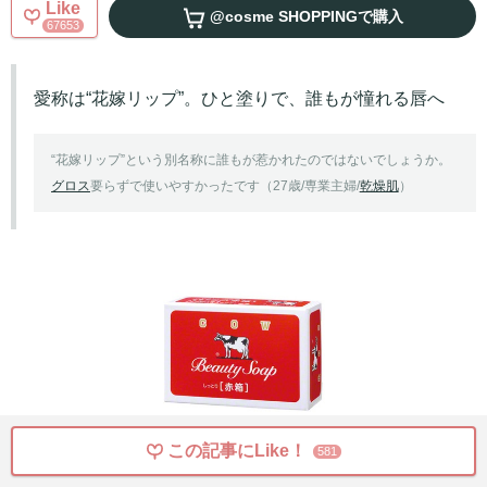
Like
@cosme SHOPPING
で購入
67653
愛称は“花嫁リップ”。ひと塗りで、誰もが憧れる唇へ
“花嫁リップ”という別名称に誰もが惹かれたのではないでしょうか。
グロス
要らずで使いやすかったです（27歳/専業主婦/
乾燥肌
）
この記事にLike！
581
カウブランド