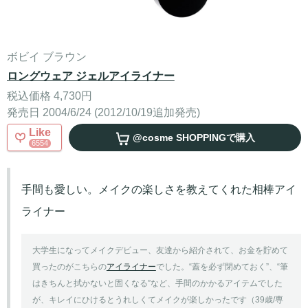
ボビイ ブラウン
ロングウェア ジェルアイライナー
税込価格 4,730円
発売日 2004/6/24 (2012/10/19追加発売)
Like
@cosme SHOPPING
で購入
6554
手間も愛しい。メイクの楽しさを教えてくれた相棒アイ
ライナー
大学生になってメイクデビュー、友達から紹介されて、お金を貯めて
買ったのがこちらの
アイライナー
でした。“蓋を必ず閉めておく”、“筆
はきちんと拭かないと固くなる”など、手間のかかるアイテムでした
が、キレイにひけるとうれしくてメイクが楽しかったです（39歳/専