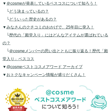
▼
＠cosmeが発表しているベスコスについて知ろう！
└
どう決まっているの？
└
どういった歴史があるの？
▼
みなさんのクチコミのおかげで、25年目に突入！
└
歴代の「殿堂入り」にはどんなアイテムが選ばれている
の？
└
＠cosmeメンバーの思い出とともに振り返る！歴代「殿
堂入り」ベスコス
▼
@cosmeベストコスメアワード アーカイブ
▼
おトクなキャンペーン情報が盛りだくさん！