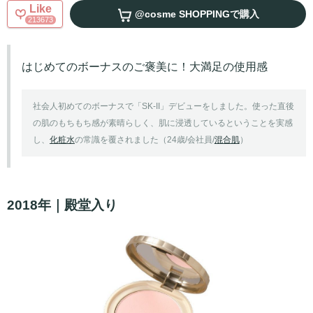
Like
@cosme SHOPPING
で購入
213673
はじめてのボーナスのご褒美に！大満足の使用感
社会人初めてのボーナスで「SK-II」デビューをしました。使った直後
の肌のもちもち感が素晴らしく、肌に浸透しているということを実感
し、
化粧水
の常識を覆されました（24歳/会社員/
混合肌
）
2018年｜殿堂入り