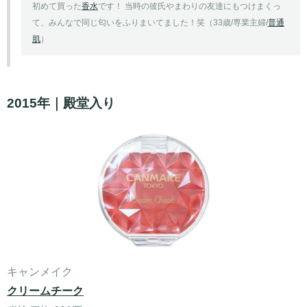
初めて買った
香水
です！ 当時の彼氏やまわりの友達にもつけまくっ
て、みんなで同じ匂いをふりまいてました！笑（33歳/専業主婦/
普通
肌
）
2015年｜殿堂入り
キャンメイク
クリームチーク