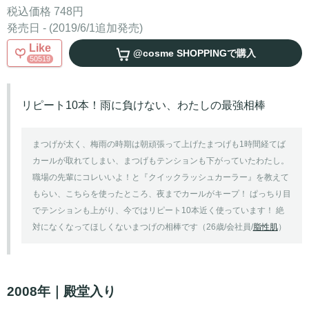
税込価格 748円
発売日 - (2019/6/1追加発売)
Like
@cosme SHOPPING
で購入
50519
リピート10本！雨に負けない、わたしの最強相棒
まつげが太く、梅雨の時期は朝頑張って上げたまつげも1時間経てば
カールが取れてしまい、まつげもテンションも下がっていたわたし。
職場の先輩にコレいいよ！と『クイックラッシュカーラー』を教えて
もらい、こちらを使ったところ、夜までカールがキープ！ ぱっちり目
でテンションも上がり、今ではリピート10本近く使っています！ 絶
対になくなってほしくないまつげの相棒です（26歳/会社員/
脂性肌
）
2008年｜殿堂入り