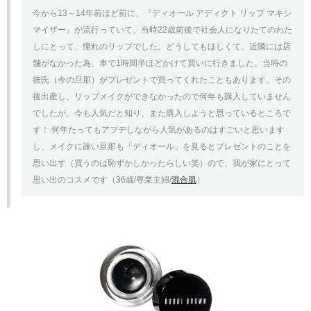
今から13～14年前ほど前に、『ディオール アディクト リップ マキシ
マイザー』が流行っていて、当時22歳前後で社会人になりたてのわた
しにとって、憧れのリップでした。どうしてもほしくて、近隣には店
舗がなかった為、車で1時間半ほどかけて買いに行きました。当時の
彼氏（今の旦那）がプレゼントで買ってくれたこともあります。その
後出産し、リップメイクができなかったので何年も購入していません
でしたが、今も人気だと知り、また購入しようと思っているところで
す！ 何年たってもアプデしながら人気があるのはすごいと思います
し、メイクに疎い旦那も「ディオール」を見るとプレゼントのことを
思い出す（買うのは恥ずかしかったらしい笑）ので、我が家にとって
思い出のコスメです（36歳/専業主婦/
混合肌
）