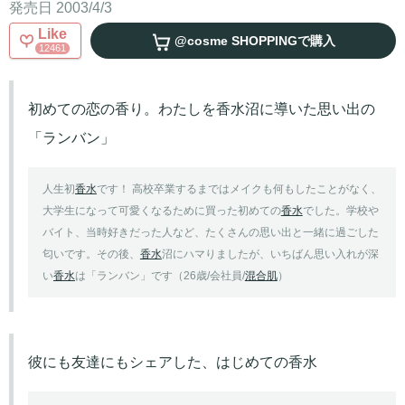
発売日 2003/4/3
Like
@cosme SHOPPING
で購入
12461
初めての恋の香り。わたしを香水沼に導いた思い出の
「ランバン」
人生初
香水
です！ 高校卒業するまではメイクも何もしたことがなく、
大学生になって可愛くなるために買った初めての
香水
でした。学校や
バイト、当時好きだった人など、たくさんの思い出と一緒に過ごした
匂いです。その後、
香水
沼にハマりましたが、いちばん思い入れが深
い
香水
は「ランバン」です（26歳/会社員/
混合肌
）
彼にも友達にもシェアした、はじめての香水