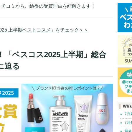
のクチコミから、納得の受賞理由を紐解きます！
2025 上半期ベストコスメ」をチェック＞＞
「ベスコス2025上半期」総合
に迫る
Wha
7月
7月
紫外