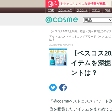
おトクにキレイになる情報が満載！
TOP
ランキング
ブランド
ブログ
Q&A
【ベスコス2025上半期】総合大賞～第5位のア
アットコスメ
>
ベストコスメアワード（ベスコス
は？
2025/06/11 UPDATE
【ベスコス2
イテムを深掘
ントは？
「@cosmeベストコスメアワード
位を受賞したアイテムをまとめて