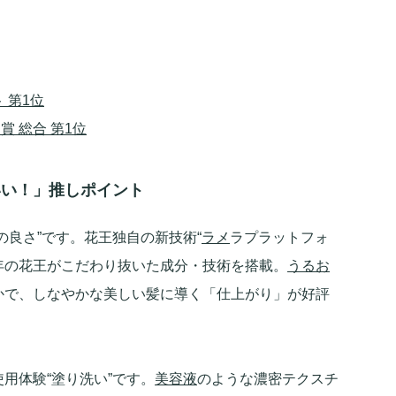
 第1位
ト賞 総合 第1位
いい！」推しポイント
の良さ”です。花王独自の新技術“
ラメ
ラプラットフォ
0年の花王がこだわり抜いた成分・技術を搭載。
うるお
かで、しなやかな美しい髪に導く「仕上がり」が好評
用体験“塗り洗い”です。
美容液
のような濃密テクスチ