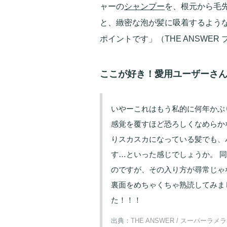
ャーの
シャンプー
を、根元から毛
と、緻密な泡が髪に吸着するような
ポイントです」（THE ANSWER 
ここが好き！愛用ユーザーさ
いやーこれはもう私的に何年かぶ
感覚を覆すほど恐ろしくなめらか
りスカスカになっている髪でも、
す…といった感じでしょうか。 
のですが、その入り方が尋常じゃ
裏面をめちゃくちゃ熟読してみま
た！！！
出典：
THE ANSWER / スーパー