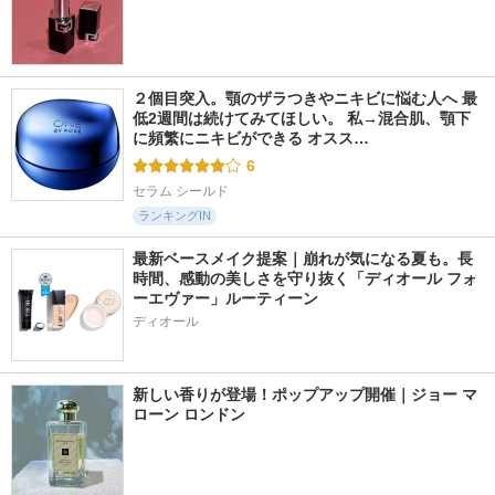
２個目突入。顎のザラつきやニキビに悩む人へ 最
低2週間は続けてみてほしい。 私→混合肌、顎下
に頻繁にニキビができる オスス…
6
セラム シールド
ランキングIN
最新ベースメイク提案｜崩れが気になる夏も。長
時間、感動の美しさを守り抜く「ディオール フォ
ーエヴァー」ルーティーン
ディオール
新しい香りが登場！ポップアップ開催｜ジョー マ
ローン ロンドン