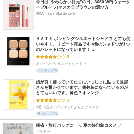
今日は"やわらかい目元"の日。3650 WP(ウォータ
ープルーフ)マスカラブラウンの選び方
3650（san roku go zero）
ＫＡＴＥ ポッピングシルエットシャドウ とても使
いやすく、リピート商品です 4色のシャドウが1つ
のパレットになっています！ …
5
ポッピングシルエットシャドウ
ランキングIN
娘が良く使っていてたまにいっしょに貼って旦那
さんを驚かせています。個包装になっているのが
とてもいいです。黄色？オレンジ…
5
5番 白玉グルタチオンCふりかけマスク
ランキングIN
帰省・旅行バッグに　＼ 夏の好印象コスメ ／
パラドゥ