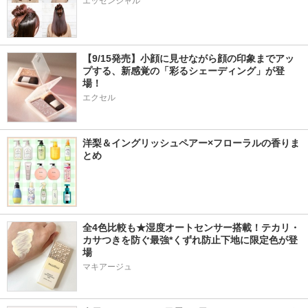
エッセンシャル
【9/15発売】小顔に見せながら顔の印象までアッ
プする、新感覚の「彩るシェーディング」が登
場！
エクセル
洋梨＆イングリッシュペアー×フローラルの香りま
とめ
全4色比較も★湿度オートセンサー搭載！テカリ・
カサつきを防ぐ最強*くずれ防止下地に限定色が登
場
マキアージュ