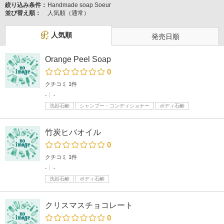
絞り込み条件：
Handmade soap Soeur
並び替え順：
人気順（通常）
人気順
発売日順
Orange Peel Soap
0
クチコミ 1件
-
-
洗顔石鹸
シャンプー・コンディショナー
ボディ石鹸
竹炭ヒバオイル
0
クチコミ 1件
-
-
洗顔石鹸
ボディ石鹸
クリスマスチョコレート
0