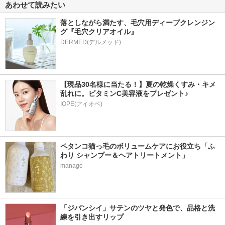
あわせて読みたい
落としながら満たす、毛穴用ディープクレンジン
グ『毛穴クリアオイル』
【現品30名様に当たる！】夏の乾燥くすみ・キメ
乱れに。ビタミンC美容液をプレゼント♪
IOPE(アイオペ)
ペタンコ猫っ毛のボリュームケアにお役立ち「ふ
わり シャンプー＆ヘアトリートメント」
manage
「ジバンシイ」サテンのツヤと発色で、品格と洗
練を引き出すリップ