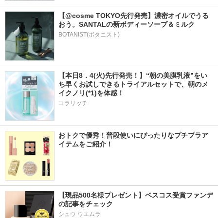
【@cosme TOKYO先行発売】濃密オイルでうる
おう。SANTALの新ボディーソープ＆ミルク
BOTANIST(ボタニスト)
【本日8．4(火)先行発売！】“朝の美膜乳液”をい
ち早くお試しできるトライアルセットで、朝のメ
イクノリ(*1)を体感！
コラリッチ
おトクで優秀！普段使いにぴったりなプチプラア
イテムをご紹介！
【現品500名様プレゼント】ベスコス受賞ファンデ
の記事をチェック
シュウ ウエムラ