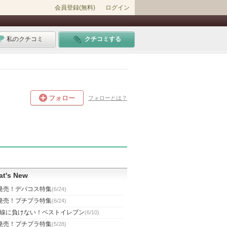
会員登録(無料)
ログイン
私のクチコミ
クチコミする
フォロー
フォローとは？
t's New
発売！デパコス特集
(6/24)
発売！プチプラ特集
(6/24)
線に負けない！ベストイレブン
(6/10)
発売！プチプラ特集
(5/28)