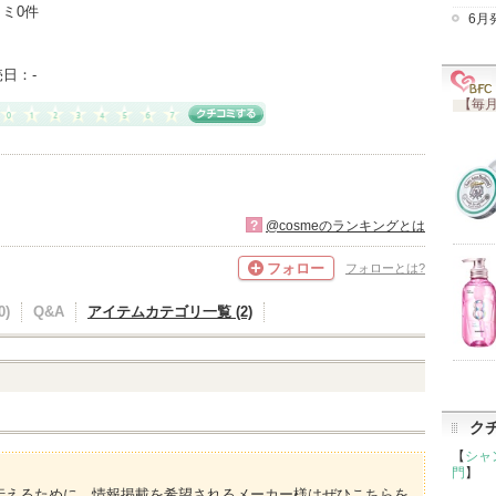
ミ0件
6月
売日：
-
【毎月
?
@cosmeのランキングとは
フォロー
フォローとは?
)
Q&A
アイテムカテゴリ一覧 (2)
ク
【
シャ
門
】
伝えるために、情報掲載を希望されるメーカー様はぜひこちらを