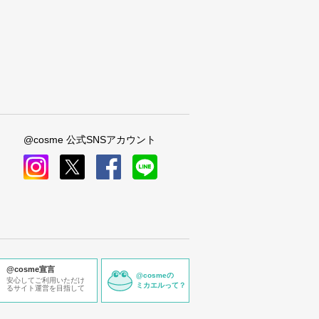
@cosme 公式SNSアカウント
instagram
x
facebook
line
@cosme宣言
@cosmeの
安心してご利用いただけ
ミカエルって？
るサイト運営を目指して