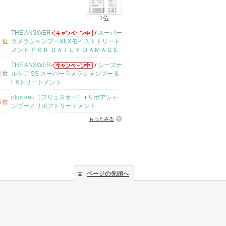
1位
THE ANSWER
/
スーパー
ラメラシャンプー&EXモイストトリート
メント ＦＯＲ ＤＡＩＬＹ ＤＡＭＡＧＥ
THE ANSWER
/
シーズナ
ルケア SS スーパーラメラシャンプー &
EXトリートメント
plus eau（プリュスオー）
/
リポアシャ
ンプー／リポアトリートメント
もっとみる
ページの先頭へ