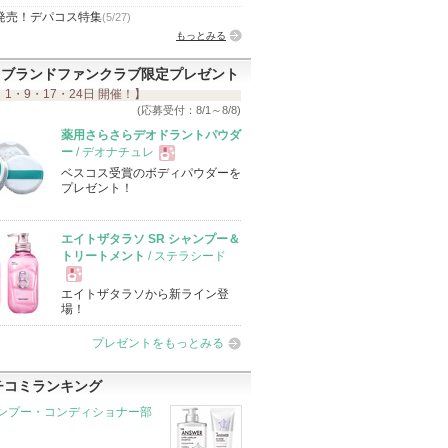
発売！デパコス特集
(5/27)
もっとみる
ブランドファンクラブ限定プレゼント
 1・9・17・24日 開催！】
(応募受付：8/1～8/8)
薬用さらさらデオドラントパウダ
ー
/ デオナチュレ
ベスコス受賞のボディパウダーを
現
プレゼント！
品
エイトザタラソ SR シャンプー＆
トリートメント
/ ステラシード
エイトザタラソから新ライン登
現
場！
プレゼントをもっとみる
品
チコミランキング
ンプー・コンディショナー部