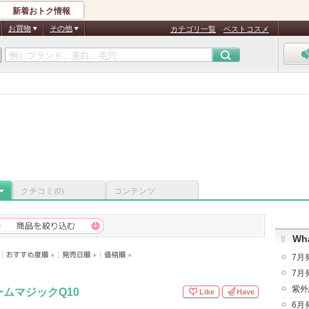
新着おトク情報
お買物
その他
カテゴリ一覧
ベストコスメ
ム
クチコミ
コンテンツ
(0)
Wha
7月
7月
紫外
ムマジックQ10
Like
Have
6月