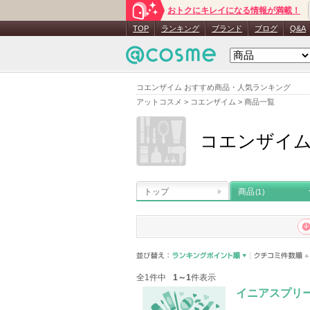
おトクにキレイになる情報が満載！
TOP
ランキング
ブランド
ブログ
Q&A
コエンザイム おすすめ商品・人気ランキング
アットコスメ
>
コエンザイム
>
商品一覧
コエンザイ
トップ
商品
(1)
全1件中
1～1
件表示
イニアスプリー