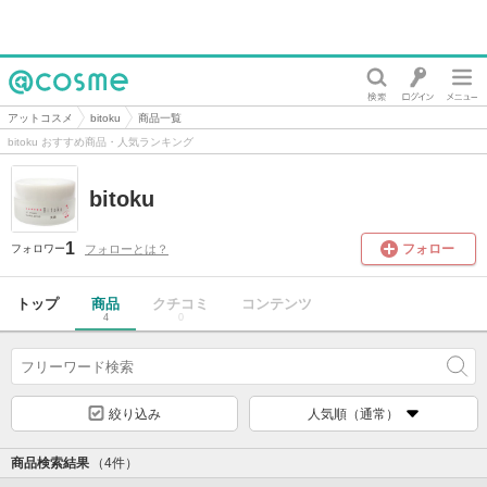
@cosme
アットコスメ
bitoku
商品一覧
bitoku おすすめ商品・人気ランキング
bitoku
1
フォロー
フォローとは？
フォロワー
トップ
商品
クチコミ
コンテンツ
4
0
絞り込み
人気順（通常）
商品検索結果
（4件）