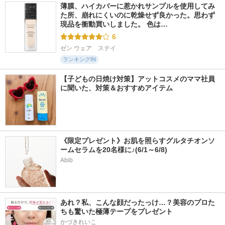
薄膜、ハイカバーに惹かれサンプルを使用してみ
た所、崩れにくいのに乾燥せず良かった。思わず
現品を衝動買いしました。 色は…
6
ゼン ウェア　ステイ
ランキングIN
【子どもの日焼け対策】アットコスメのママ社員
に聞いた、対策＆おすすめアイテム
《限定プレゼント》お肌を照らすグルタチオンソ
ームセラムを20名様に♪(6/1～6/8)
Abib
あれ？私、こんな顔だったっけ…？美容のプロた
ちも驚いた極薄テープをプレゼント
かづきれいこ