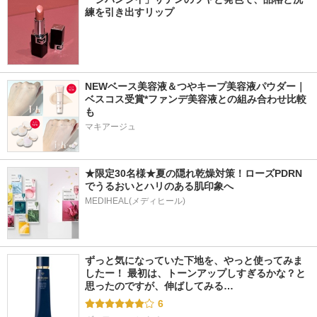
練を引き出すリップ
NEWベース美容液＆つやキープ美容液パウダー｜
ベスコス受賞*ファンデ美容液との組み合わせ比較
も
マキアージュ
★限定30名様★夏の隠れ乾燥対策！ローズPDRN
でうるおいとハリのある肌印象へ
MEDIHEAL(メディヒール)
ずっと気になっていた下地を、やっと使ってみま
したー！ 最初は、トーンアップしすぎるかな？と
思ったのですが、伸ばしてみる…
6