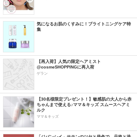
気になるお肌のくすみに！ブライトニングケア特
集
【再入荷】人気の限定ヘアミスト 
@cosmeSHOPPINGに再入荷
ゲラン
【30名様限定プレゼント！】敏感肌の大人から赤
ちゃんまで使える♪ママ＆キッズ スムースヘアミ
ルク
ママ＆キッズ
「ジバンシイ」サテンのツヤと発色で、品格と洗