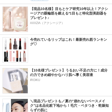
【現品10名様】目もとケア研究10年以上！アクシ
ージアの眼輪筋を鍛える*1目もと特化型美顔器を
プレゼント♪
AXXZIA（アクシージア）
今売れているリップはこれ！最新売れ筋ランキン
グ♡
【10名様プレゼント】うるおい不足の方に！成分
の力できめ細やかなハリ肌へ導く美容液
IROIKU
＼現品プレゼントも／夏の“崩れないベースメイ
ク”は名品化粧下地から！毛穴・ベタつき・乾燥知
らずの肌に