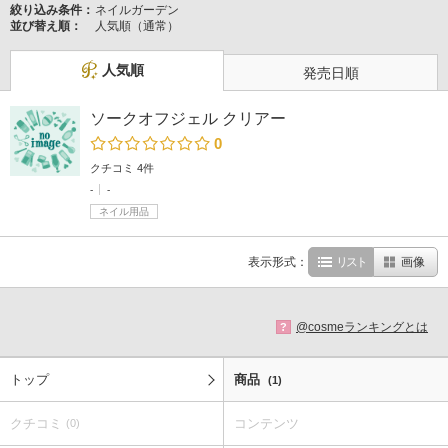
絞り込み条件：
ネイルガーデン
並び替え順：
人気順（通常）
人気順
発売日順
ソークオフジェル クリアー
0
クチコミ 4件
-
-
ネイル用品
表示形式：
リスト
画像
@cosmeランキングとは
?
トップ
商品
(1)
クチコミ
コンテンツ
(0)