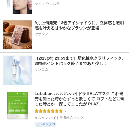
シュウ ウエムラ
9月上旬発売！3色アイシャドウに、立体感も透明
感も叶える甘やかなブラウンが登場
［2/13(木) 23:59まで］新化粧水クラリフィック、
30%ポイントバック終了まであと少し！
ランコム
LuLuLun ルルルンハイドラ 5ALAマスク これ発
売を知った時からずっと欲しくて ロフトなどに寄
った時とか　探してましたが PLAZ…
7
ルルルン ハイドラ 5ALA マスク
ランキングIN