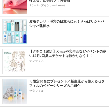
叶える、圧倒的ツヤ陶器肌
ナンバーズイン(numbuzin)
皮脂テカリ・毛穴の目立ちにも！さっぱりシャバ
シャバ化粧水
【クチコミ紹介】Xmasや忘年会などイベントの多
い12月♪口臭エチケットは抜かりなく！！
デンティス
＼限定30名にプレゼント／新生児から使えるセタ
フィルのベビーシリーズのご紹介
セタフィル