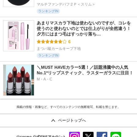
マルチファンデパフ２Ｐ＜スリム＞
ランキングIN
あまりマスカラ下地は使わないのですが、コレを
使うのと使わないのとでは仕上がりが全然違う！ 
夕方にはまつ毛はすっかり落ち…
6
まつパ級カールキープ下地
ランキングIN
＼MUST HAVEカラー5選！／話題沸騰中の人気
No.1*リップスティック、ラスターガラスに注目！
M・A・C
掲載の情報・画像など、すべてのコンテンツの無断複写、転載を禁じます。
ページトップへ