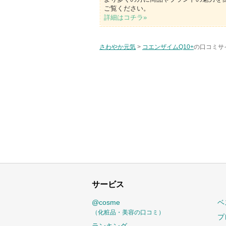
ご覧ください。
詳細はコチラ»
さわやか元気
>
コエンザイムQ10+
の口コミサイ
サービス
@cosme
ベ
（化粧品・美容の口コミ）
プ
ランキング