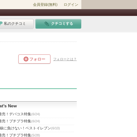
会員登録(無料)
ログイン
私のクチコミ
クチコミする
フォロー
フォローとは？
t's New
発売！デパコス特集
(6/24)
発売！プチプラ特集
(6/24)
線に負けない！ベストイレブン
(6/10)
発売！プチプラ特集
(5/28)