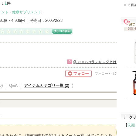
コミ
1
件
6月
メント
・
健康サプリメント
]
60粒・4,936円
発売日：
2005/2/23
【毎月
?
@cosmeのランキングとは
フォロー
フォローとは?
)
Q&A
アイテムカテゴリ一覧 (2)
リ
ト
ク
【
洗顔
伝えるために、情報掲載を希望されるメーカー様はぜひこちらを