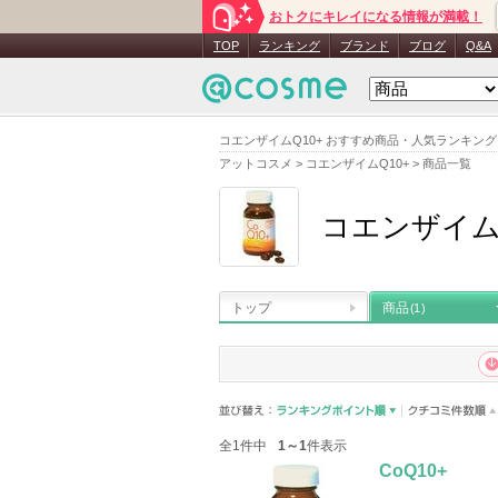
おトクにキレイになる情報が満載！
TOP
ランキング
ブランド
ブログ
Q&A
コエンザイムQ10+ おすすめ商品・人気ランキング
アットコスメ
>
コエンザイムQ10+
>
商品一覧
コエンザイムQ
トップ
商品
(1)
全1件中
1～1
件表示
CoQ10+