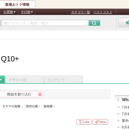
新着おトク情報
お買物
その他
カテゴリ一覧
ベストコスメ
10+
クチコミ
コンテンツ
(0)
Wha
7月
7月
紫外
Like
Have
6月