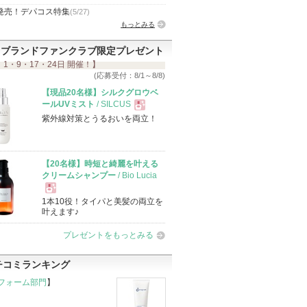
発売！デパコス特集
(5/27)
もっとみる
ブランドファンクラブ限定プレゼント
 1・9・17・24日 開催！】
(応募受付：8/1～8/8)
【現品20名様】シルクグロウベ
ールUVミスト
/ SILCUS
紫外線対策とうるおいを両立！
現
品
【20名様】時短と綺麗を叶える
クリームシャンプー
/ Bio Lucia
1本10役！タイパと美髪の両立を
現
叶えます♪
プレゼントをもっとみる
品
チコミランキング
フォーム部門
】