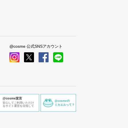
@cosme 公式SNSアカウント
instagram
x
facebook
line
@cosme宣言
@cosmeの
安心してご利用いただけ
ミカエルって？
るサイト運営を目指して