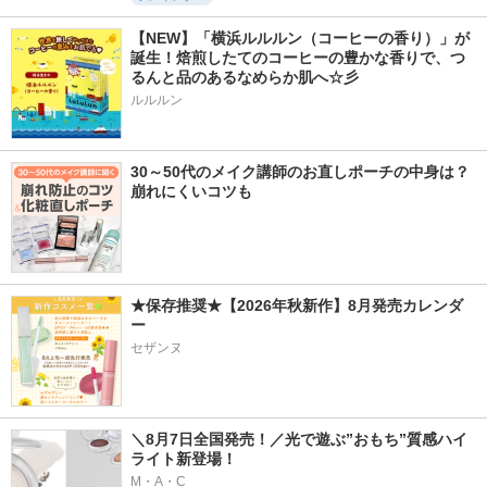
【NEW】「横浜ルルルン（コーヒーの香り）」が
誕生！焙煎したてのコーヒーの豊かな香りで、つ
るんと品のあるなめらか肌へ☆彡
ルルルン
30～50代のメイク講師のお直しポーチの中身は？
崩れにくいコツも
★保存推奨★【2026年秋新作】8月発売カレンダ
ー
セザンヌ
＼8月7日全国発売！／光で遊ぶ”おもち”質感ハイ
ライト新登場！
M・A・C