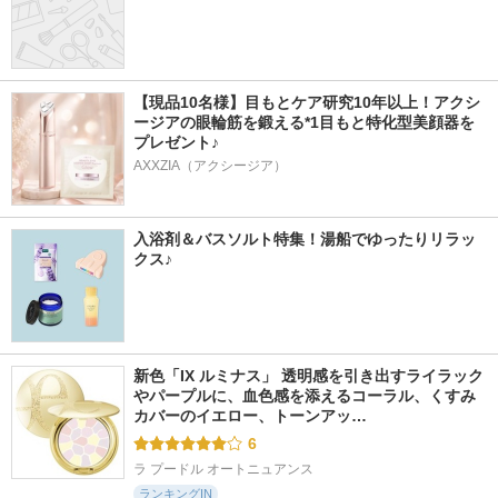
【現品10名様】目もとケア研究10年以上！アクシ
ージアの眼輪筋を鍛える*1目もと特化型美顔器を
プレゼント♪
AXXZIA（アクシージア）
入浴剤＆バスソルト特集！湯船でゆったりリラッ
クス♪
新色「IX ルミナス」 透明感を引き出すライラック
やパープルに、血色感を添えるコーラル、くすみ
カバーのイエロー、トーンアッ…
6
ラ プードル オートニュアンス
ランキングIN