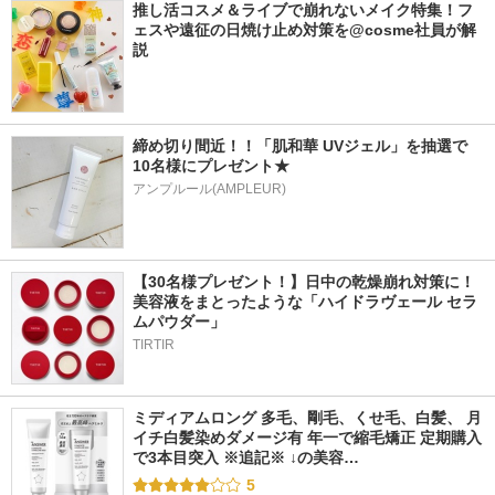
推し活コスメ＆ライブで崩れないメイク特集！フ
ェスや遠征の日焼け止め対策を@cosme社員が解
説
締め切り間近！！「肌和華 UVジェル」を抽選で
10名様にプレゼント★
アンプルール(AMPLEUR)
【30名様プレゼント！】日中の乾燥崩れ対策に！
美容液をまとったような「ハイドラヴェール セラ
ムパウダー」
TIRTIR
ミディアムロング 多毛、剛毛、くせ毛、白髪、 月
イチ白髪染めダメージ有 年一で縮毛矯正 定期購入
で3本目突入 ※追記※ ↓の美容…
5