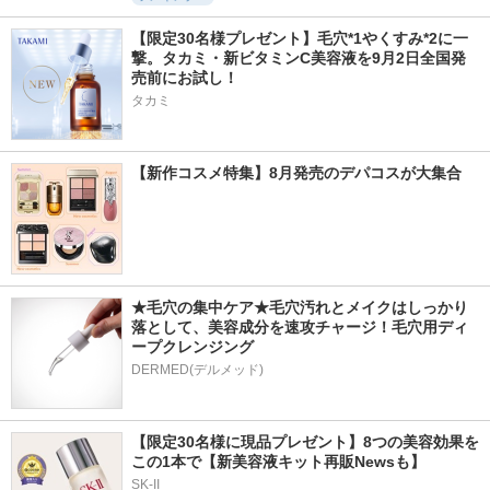
【限定30名様プレゼント】毛穴*1やくすみ*2に一
撃。タカミ・新ビタミンC美容液を9月2日全国発
売前にお試し！
タカミ
【新作コスメ特集】8月発売のデパコスが大集合
★毛穴の集中ケア★毛穴汚れとメイクはしっかり
落として、美容成分を速攻チャージ！毛穴用ディ
ープクレンジング
DERMED(デルメッド)
【限定30名様に現品プレゼント】8つの美容効果を
この1本で【新美容液キット再販Newsも】
SK-II