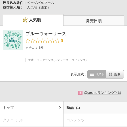
絞り込み条件：
ページパルファム
並び替え順：
人気順（通常）
人気順
発売日順
ブルーウォーリーズ
0
クチコミ 3件
-
-
香水・フレグランス(レディース・ウィメンズ)
表示形式：
リスト
画像
@cosmeランキングとは
?
トップ
商品
(1)
クチコミ
コンテンツ
(0)