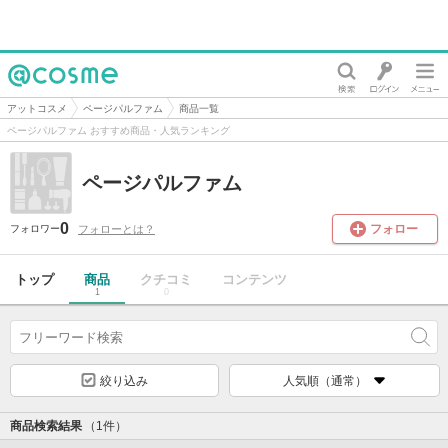
@cosme
アットコスメ
ページパルファム
商品一覧
ページパルファム おすすめ商品・人気ランキング
ページパルファム
0
フォロー
フォローとは？
フォロワー
トップ
商品
クチコミ
コンテンツ
1
0
絞り込み
人気順（通常）
商品検索結果
（1件）