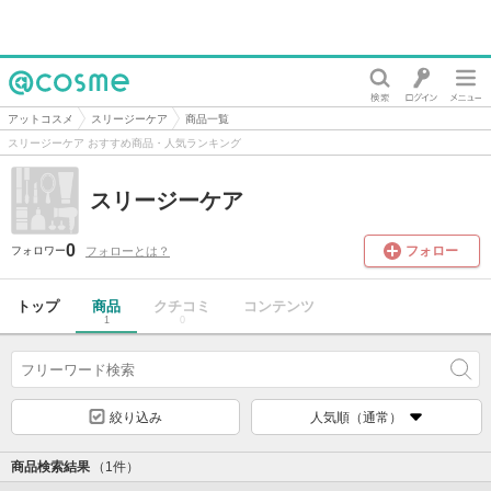
@cosme
アットコスメ
スリージーケア
商品一覧
スリージーケア おすすめ商品・人気ランキング
スリージーケア
0
フォロー
フォローとは？
フォロワー
トップ
商品
クチコミ
コンテンツ
1
0
絞り込み
人気順（通常）
商品検索結果
（1件）