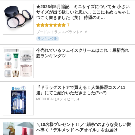
★2026年5月追記　ミニサイズについて★ 小さい
サイズが出て欲しいと思い… ここにもめっちゃし
つこく書きました（笑） 待望のミ…
7
プードルトランスパラントｎ Ｍ
ランキングIN
今売れているフェイスクリームはこれ！最新売れ
筋ランキング♡
『ドラッグストアで買える！人気保湿コスメ11
選』にてご紹介いただきました(*'ω'*)
MEDIHEAL(メディヒール)
＼10名様プレゼント !! ／”絹糸”のような美しい髪
へ導く「デルメッド ヘアオイル」をお届け