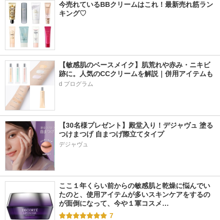
今売れているBBクリームはこれ！最新売れ筋ラン
キング♡
【敏感肌のベースメイク】肌荒れや赤み・ニキビ
跡に。人気のCCクリームを解説｜併用アイテムも
d プログラム
【30名様プレゼント】殿堂入り！デジャヴュ 塗る
つけまつげ 自まつげ際立てタイプ
デジャヴュ
ここ１年くらい前からの敏感肌と乾燥に悩んでい
たのと、使用アイテムが多いスキンケアをするの
が面倒になって、今や１軍コスメ…
7