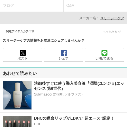
ブログ
Q&A
メーカー名：
スリージーケア
関連アイテムカテゴリ
もっとみる
スリージーケアの情報をお友達にシェアしませんか？
ポスト
シェア
LINEで送る
あわせて読みたい
洗顔後すぐに使う導入美容液『潤燥(ユンジョ)エッ
センス 第6世代』
DHCの運命リップがLDKで”超エース”認定！
DHC