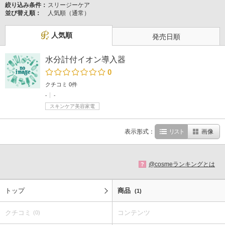
絞り込み条件：
スリージーケア
並び替え順：
人気順（通常）
人気順
発売日順
水分計付イオン導入器
0
クチコミ 0件
-
-
スキンケア美容家電
表示形式：
リスト
画像
@cosmeランキングとは
?
トップ
商品
(1)
クチコミ
コンテンツ
(0)