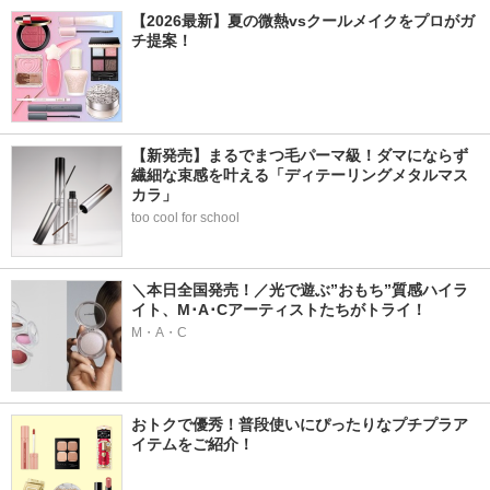
【2026最新】夏の微熱vsクールメイクをプロがガ
チ提案！
【新発売】まるでまつ毛パーマ級！ダマにならず
繊細な束感を叶える「ディテーリングメタルマス
カラ」
too cool for school
＼本日全国発売！／光で遊ぶ”おもち”質感ハイラ
イト、M･A･Cアーティストたちがトライ！
M・A・C
おトクで優秀！普段使いにぴったりなプチプラア
イテムをご紹介！