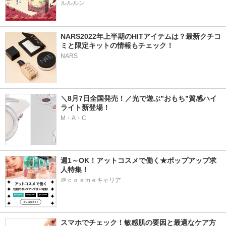
NARS2022年上半期のHITアイテムは？最新クチコ
ミと限定キットの情報もチェック！
NARS
＼8月7日全国発売！／光で遊ぶ”おもち”質感ハイ
ライト新登場！
M・A・C
週1～OK！アットコスメで働く★ポップアップ求
人特集！
＠ｃｏｓｍｅキャリア
スマホでチェック！敏感肌の要因と最適なケア方