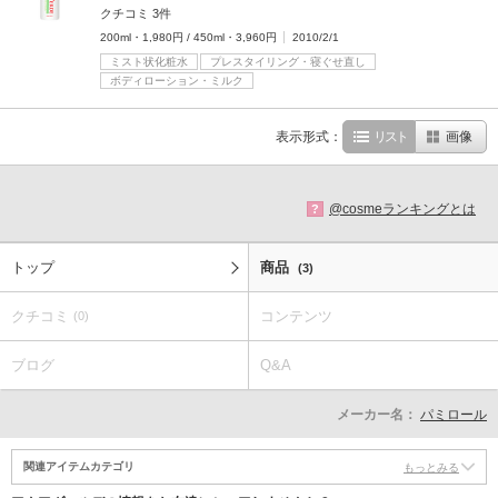
クチコミ 3件
200ml・1,980円 / 450ml・3,960円
2010/2/1
ミスト状化粧水
プレスタイリング・寝ぐせ直し
ボディローション・ミルク
表示形式：
リスト
画像
@cosmeランキングとは
?
トップ
商品
(3)
クチコミ
コンテンツ
(0)
ブログ
Q&A
メーカー名：
パミロール
関連アイテムカテゴリ
もっとみる