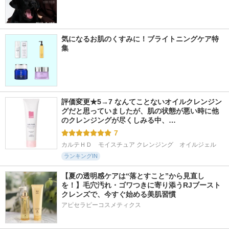
気になるお肌のくすみに！ブライトニングケア特
集
評価変更★5→7 なんてことないオイルクレンジン
グだと思っていましたが、肌の状態が悪い時に他
のクレンジングが尽くしみる中、…
7
カルテＨＤ　モイスチュア クレンジング　オイルジェル
ランキングIN
【夏の透明感ケアは“落とすこと”から見直し
を！】毛穴汚れ・ゴワつきに寄り添うRJブースト
クレンズで、今すぐ始める美肌習慣
アピセラピーコスメティクス