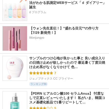
法がわかる肌測定WEBサービス「ｄ ダイアリー」
誕生
d プログラム
【ウォン先生直伝！】"盛れる目元"*の作り方
【7/29 新発売！】
Wonjungyo
サンプルのつけ心地が良かった事と 良い成分入り
の日焼け止めが欲しかったので 最近暑く丁度日焼
け止め系がなくなりかけて 色…
7
ジェノプティクス CC プライマー
ランキングIN
【PDRN ヒアルロン酸100 セラムAnua】 忖度な
しで正直レビューいたします！ 私がいま、韓国コ
スメ基礎化粧品で1番リピートして…
5