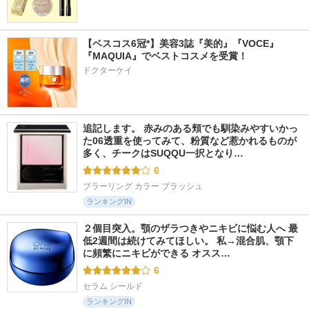
【ベスコス6冠*】美容3誌『美的』『VOCE』
『MAQUIA』でベストコスメを受賞！
ドクターケイ
追記します。 赤みのある頬でも馴染みやすいかっ
た06透重を使ってみて、粉質など惹かれるものが
多く、チークはSUQQU一択となり…
6
ブラーリング カラー ブラッシュ
ランキングIN
２個目突入。顎のザラつきやニキビに悩む人へ 最
低2週間は続けてみてほしい。 私→混合肌、顎下
に頻繁にニキビができる オスス…
6
セラム シールド
ランキングIN