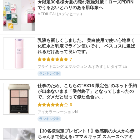
★限定30名様★夏の隠れ乾燥対策！ローズPDRN
でうるおいとハリのある肌印象へ
MEDIHEAL(メディヒール)
乳液も新しくしました。 美白使用で使い心地良く 
化粧水と乳液でライン使いです。 ベスコスに選ば
れるだけあって良いです。
7
ブライトニング エマルジョン みずみずしいタイプ ca
ランキングIN
仕事のため、こちらの“EX16 限定色”のネット予約
が出来ないまま「受付終了」となってしまったの
で、ダメだと思って似た色合い…
6
アイカラーレーションN
ランキングIN
【30名様限定プレゼント！】敏感肌の大人から赤
ちゃんまで使える♪ママ＆キッズ スムースヘアミ