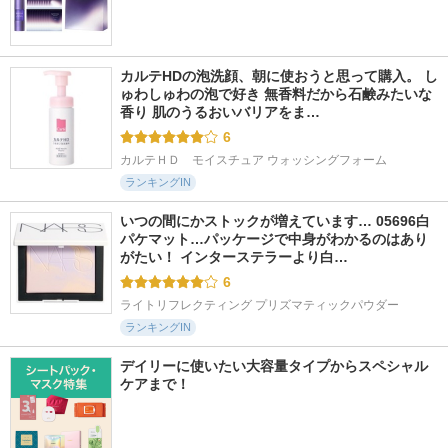
カルテHDの泡洗顔、朝に使おうと思って購入。 し
ゅわしゅわの泡で好き 無香料だから石鹸みたいな
香り 肌のうるおいバリアをま…
6
カルテＨＤ　モイスチュア ウォッシングフォーム
ランキングIN
いつの間にかストックが増えています… 05696白
パケマット…パッケージで中身がわかるのはあり
がたい！ インターステラーより白…
6
ライトリフレクティング プリズマティックパウダー
ランキングIN
デイリーに使いたい大容量タイプからスペシャル
ケアまで！