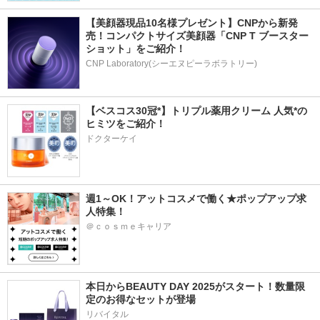
【美顔器現品10名様プレゼント】CNPから新発
売！コンパクトサイズ美顔器「CNP T ブースター 
ショット」をご紹介！
CNP Laboratory(シーエヌピーラボラトリー)
【ベスコス30冠*】トリプル薬用クリーム 人気*の
ヒミツをご紹介！
ドクターケイ
週1～OK！アットコスメで働く★ポップアップ求
人特集！
＠ｃｏｓｍｅキャリア
本日からBEAUTY DAY 2025がスタート！数量限
定のお得なセットが登場
リバイタル