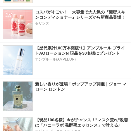
コスパがすごい！　大容量で大人気の『濃密スキ
ンコンディショナー』シリーズから新商品登場！
セザンヌ
【歴代累計100万本突破*1】アンプルール ブライ
トAOローションN 現品を30名様にプレゼント
アンプルール(AMPLEUR)
新しい香りが登場！ポップアップ開催｜ジョー マ
ローン ロンドン
【現品100名様】今がチャンス！"マスク荒れ"改善
は「ハニーラボ 発酵蜜エッセンス」で叶える♪