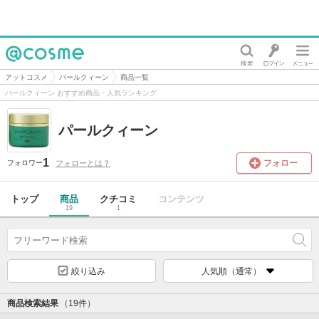
@cosme
アットコスメ
パールクィーン
商品一覧
パールクィーン おすすめ商品・人気ランキング
パールクィーン
1
フォロー
フォローとは？
フォロワー
トップ
商品
クチコミ
コンテンツ
19
1
絞り込み
人気順（通常）
商品検索結果
（19件）