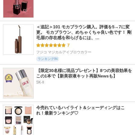
＜追記＞101 モカブラウン購入。評価を5→7に変
更。 モカブラウン、めちゃくちゃ良い色です！ 剛
毛眉の存在感を和らげるには、…
7
フジコ マジカルアイブロウカラー
ランキングIN
【限定30名様に現品プレゼント】8つの美容効果を
この1本で【新美容液キット再販Newsも】
SK-II
今売れているハイライト＆シェーディングはこ
れ！最新ランキング♡