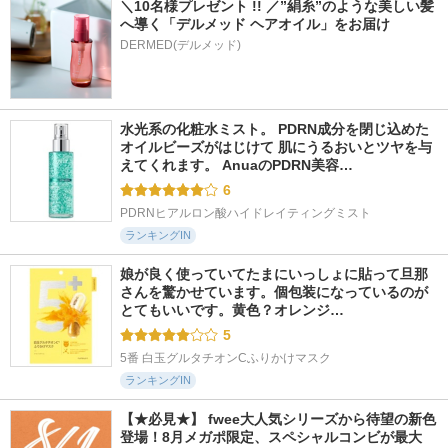
＼10名様プレゼント !! ／”絹糸”のような美しい髪
へ導く「デルメッド ヘアオイル」をお届け
DERMED(デルメッド)
水光系の化粧水ミスト。 PDRN成分を閉じ込めた
オイルビーズがはじけて 肌にうるおいとツヤを与
えてくれます。 AnuaのPDRN美容…
6
PDRNヒアルロン酸ハイドレイティングミスト
ランキングIN
娘が良く使っていてたまにいっしょに貼って旦那
さんを驚かせています。個包装になっているのが
とてもいいです。黄色？オレンジ…
5
5番 白玉グルタチオンCふりかけマスク
ランキングIN
【★必見★】 fwee大人気シリーズから待望の新色
登場！8月メガポ限定、スペシャルコンビが最大