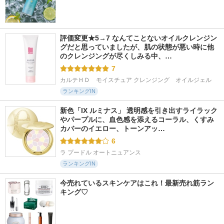
評価変更★5→7 なんてことないオイルクレンジン
グだと思っていましたが、肌の状態が悪い時に他
のクレンジングが尽くしみる中、…
7
カルテＨＤ　モイスチュア クレンジング　オイルジェル
ランキングIN
新色「IX ルミナス」 透明感を引き出すライラック
やパープルに、血色感を添えるコーラル、くすみ
カバーのイエロー、トーンアッ…
6
ラ プードル オートニュアンス
ランキングIN
今売れているスキンケアはこれ！最新売れ筋ラン
キング♡