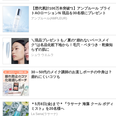
【歴代累計100万本突破*1】アンプルール ブライ
トAOローションN 現品を30名様にプレゼント
アンプルール(AMPLEUR)
＼現品プレゼントも／夏の“崩れないベースメイ
ク”は名品化粧下地から！毛穴・ベタつき・乾燥知
らずの肌に
シュウ ウエムラ
30～50代のメイク講師のお直しポーチの中身は？
崩れにくいコツも
＊5月8日(金)まで＊『ラサーナ 海藻 クール ボディ 
ミスト』を20名様へ
La Sana(ラサーナ)