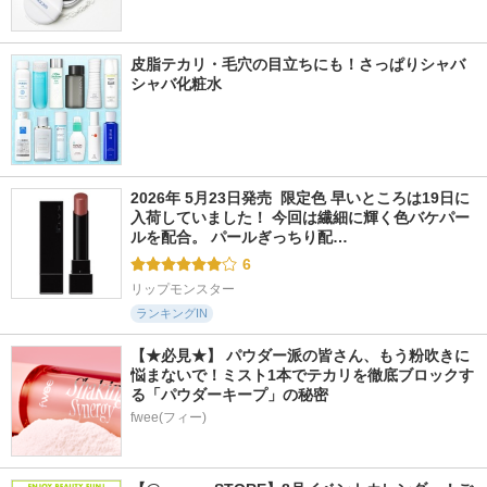
皮脂テカリ・毛穴の目立ちにも！さっぱりシャバ
シャバ化粧水
2026年 5月23日発売  限定色 早いところは19日に
入荷していました！ 今回は繊細に輝く色バケパー
ルを配合。 パールぎっちり配…
6
リップモンスター
ランキングIN
【★必見★】 パウダー派の皆さん、もう粉吹きに
悩まないで！ミスト1本でテカリを徹底ブロックす
る「パウダーキープ」の秘密
fwee(フィー)