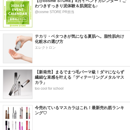
【@cosme STORE】8月イベントカレンダー！ご
わつきすっきり泥体験＆肌測定も♪
@cosme STORE PR担当
テカリ・ベタつきが気になる夏肌へ。脂性肌向け
化粧水の選び方
エレクトロン
【新発売】まるでまつ毛パーマ級！ダマにならず
繊細な束感を叶える「ディテーリングメタルマス
カラ」
too cool for school
今売れているマスカラはこれ！最新売れ筋ランキ
ング♡