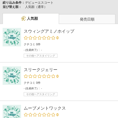
絞り込み条件：
デビューエスコート
並び替え順：
人気順（通常）
人気順
発売日順
スウィングアミノホイップ
0
クチコミ 0件
- (生産終了)
-
その他ヘアスタイリング
スリークジェリー
0
クチコミ 0件
- (生産終了)
-
その他ヘアスタイリング
ムーブメントワックス
0