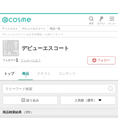
@cosme
アットコスメ
デビューエスコート
商品一覧
デビューエスコート おすすめ商品・人気ランキング
デビューエスコート
1
フォロー
フォローとは？
フォロワー
トップ
商品
クチコミ
コンテンツ
3
0
絞り込み
人気順（通常）
商品検索結果
（3件）