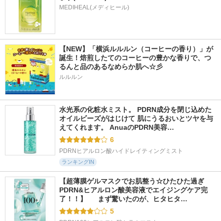
MEDIHEAL(メディヒール)
【NEW】「横浜ルルルン（コーヒーの香り）」が
誕生！焙煎したてのコーヒーの豊かな香りで、つ
るんと品のあるなめらか肌へ☆彡
ルルルン
水光系の化粧水ミスト。 PDRN成分を閉じ込めた
オイルビーズがはじけて 肌にうるおいとツヤを与
えてくれます。 AnuaのPDRN美容…
6
PDRNヒアルロン酸ハイドレイティングミスト
ランキングIN
【超薄膜ゲルマスクでお肌整う☆ひたひた過ぎ
PDRN&ヒアルロン酸美容液でエイジングケア完
了！！】  　まず驚いたのが、ヒタヒタ…
5