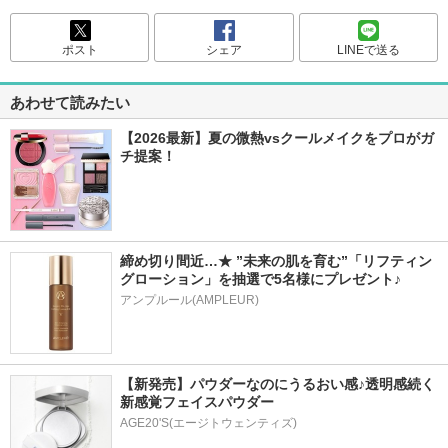
ポスト
シェア
LINEで送る
あわせて読みたい
【2026最新】夏の微熱vsクールメイクをプロがガ
チ提案！
締め切り間近…★ ”未来の肌を育む”「リフティン
グローション」を抽選で5名様にプレゼント♪
アンプルール(AMPLEUR)
【新発売】パウダーなのにうるおい感♪透明感続く
新感覚フェイスパウダー
AGE20'S(エージトウェンティズ)