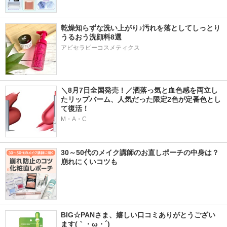
乾燥知らずな洗い上がり♪汚れを落としてしっとり
うるおう洗顔料8選
アピセラピーコスメティクス
＼8月7日全国発売！／洒落っ気と血色感を両立し
たリップバーム、人気だった限定2色が定番色とし
て復活！
M・A・C
30～50代のメイク講師のお直しポーチの中身は？
崩れにくいコツも
BIG☆PANさま、嬉しい口コミありがとうござい
ます(｀・ω・´)