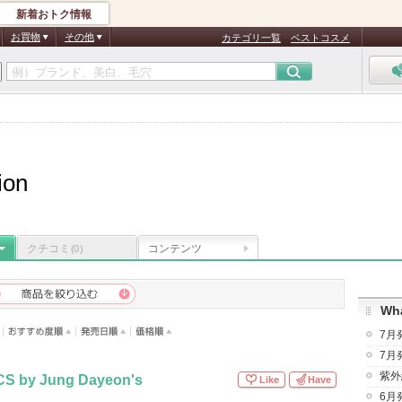
新着おトク情報
お買物
その他
カテゴリ一覧
ベストコスメ
ion
クチコミ
コンテンツ
(0)
Wha
7月
7月
紫外
S by Jung Dayeon's
Like
Have
6月