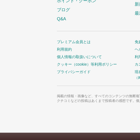
ポイント・クーポン
新
ブログ
最
Q&A
プレミアム会員とは
免
利用規約
ヘ
個人情報の取扱いについて
利
クッキー（cookie）等利用ポリシー
カ
プライバシーガイド
現
（
掲載の情報・画像など、すべてのコンテンツの無断複
クチコミなどの投稿はあくまで投稿者の感想です。個