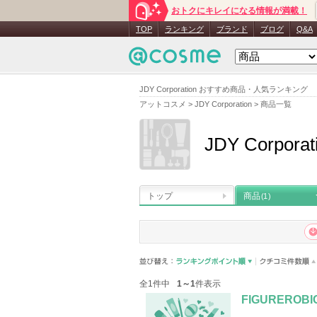
おトクにキレイになる情報が満載！
TOP
ランキング
ブランド
ブログ
Q&A
JDY Corporation おすすめ商品・人気ランキング
アットコスメ
>
JDY Corporation
>
商品一覧
JDY Corporat
トップ
商品
(1)
全1件中
1～1
件表示
FIGUREROBIC