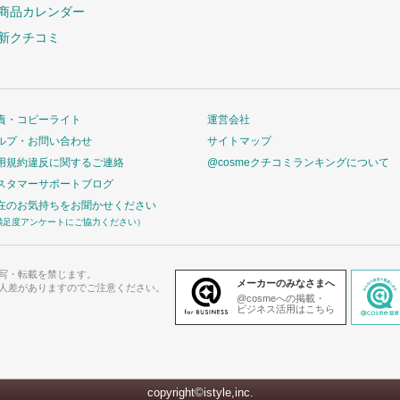
商品カレンダー
新クチコミ
責・コピーライト
運営会社
ルプ・お問い合わせ
サイトマップ
用規約違反に関するご連絡
@cosmeクチコミランキングについて
スタマーサポートブログ
在のお気持ちをお聞かせください
満足度アンケートにご協力ください）
写・転載を禁じます。
メーカーのみなさまへ
人差がありますのでご注意ください。
@cosmeへの掲載・
ビジネス活用はこちら
copyright©istyle,inc.