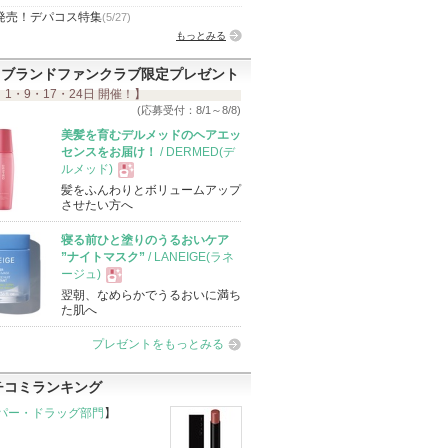
発売！デパコス特集
(5/27)
もっとみる
ブランドファンクラブ限定プレゼント
 1・9・17・24日 開催！】
(応募受付：8/1～8/8)
美髪を育むデルメッドのヘアエッ
センスをお届け！
/ DERMED(デ
ルメッド)
髪をふんわりとボリュームアップ
現
させたい方へ
寝る前ひと塗りのうるおいケア
品
”ナイトマスク”
/ LANEIGE(ラネ
ージュ)
翌朝、なめらかでうるおいに満ち
現
た肌へ
プレゼントをもっとみる
品
チコミランキング
パー・ドラッグ部門
】