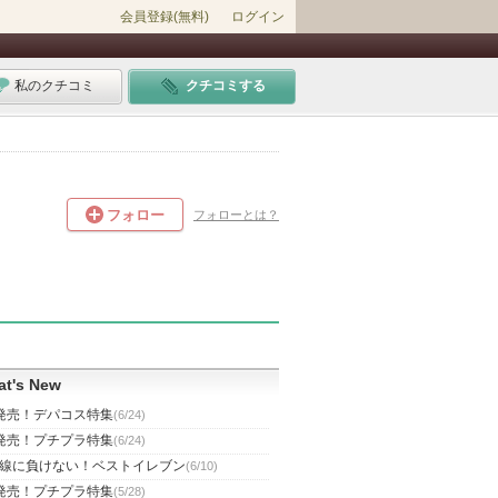
会員登録(無料)
ログイン
私のクチコミ
クチコミする
フォロー
フォローとは？
t's New
発売！デパコス特集
(6/24)
発売！プチプラ特集
(6/24)
線に負けない！ベストイレブン
(6/10)
発売！プチプラ特集
(5/28)