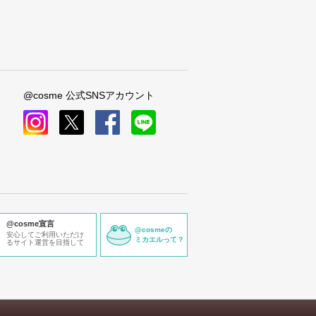
@cosme 公式SNSアカウント
instagram
x
facebook
line
@cosme宣言
@cosmeの
安心してご利用いただけ
ミカエルって？
るサイト運営を目指して