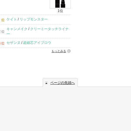
1位
ケイト
/
リップモンスター
キャンメイク
/
クリーミータッチライナ
ー
セザンヌ
/
超細芯アイブロウ
もっとみる
ページの先頭へ