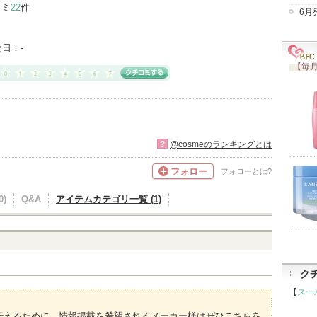
コミ
22
件
6月
売日：
-
【毎月
?
@cosmeのランキングとは
フォロー
フォローとは?
)
Q&A
アイテムカテゴリ一覧 (1)
ク
【
スー
伝えるために、情報掲載を希望されるメーカー様はぜひこちらを