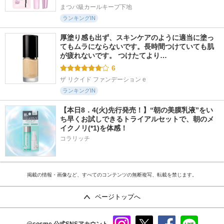
まつパ級カールキープ下地
ランキングIN
厚塗り感も出ず、スキンケアのように適当に塗っ
てもムラにならないです。長時間つけていても肌
が疲れないです。 つけたてより…
6
ザ リクイド ファンデーション e
ランキングIN
【本日8．4(火)先行発売！】“朝の美膜乳液”をい
ち早くお試しできるトライアルセットで、朝のメ
イクノリ(*1)を体感！
コラリッチ
掲載の情報・画像など、すべてのコンテンツの無断複写、転載を禁じます。
ページトップへ