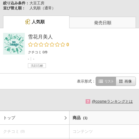
絞り込み条件：
大豆工房
並び替え順：
人気順（通常）
人気順
発売日順
雪花月美人
0
クチコミ 0件
-
-
洗顔石鹸
表示形式：
リスト
画像
@cosmeランキングとは
?
トップ
商品
(1)
クチコミ
コンテンツ
(0)