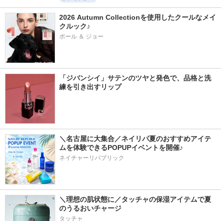
2026 Autumn Collectionを使用したクールなメイ
クルック♪
ポール ＆ ジョー
「ジバンシイ」サテンのツヤと発色で、品格と洗
練を引き出すリップ
＼名古屋に大集合／ネイリパ夏のおすすめアイテ
ムを体験できるPOPUPイベントを開催♪
ネイチャーリパブリック
＼理想の肌状態に／タッチャの保湿アイテムで夏
のうるおいチャージ
タッチャ