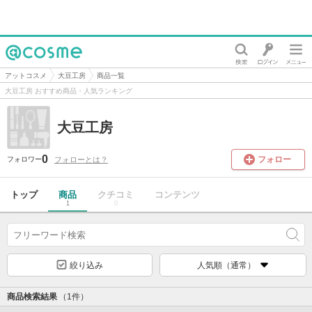
@cosme
アットコスメ
大豆工房
商品一覧
大豆工房 おすすめ商品・人気ランキング
大豆工房
0
フォロー
フォローとは？
フォロワー
トップ
商品
クチコミ
コンテンツ
1
0
絞り込み
人気順（通常）
商品検索結果
（1件）