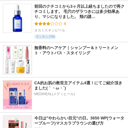
前回のクチコミから3ヶ月以上経ちましたので再ク
チコミします。 毛穴のザラつきには多少効果あ
り、マシになりました。 頬の謎…
4
タカミスキンピール
ランキングIN
無香料のヘアケア｜シャンプー＆トリートメン
ト・アウトバス・スタイリング
CA的お肌の救世主アイテム4選！にてご紹介頂き
ました(｀・ω・´)
MEDIHEAL(メディヒール)
今日は"やわらかい目元"の日。3650 WP(ウォータ
ープルーフ)マスカラブラウンの選び方