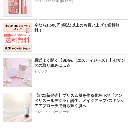
3650（san roku go zero）
今なら1,500円(税込)以上のお買い上げで送料無
料！
最近よく聞く【SDGs（エスディジーズ）】セザン
ヌの取り組みは…☆
セザンヌ
【8/21新発売】プリズム肌を作る化粧下地『アン
ベリスールデクラ』誕生。メイクアップ×スキンケ
アアプローチで自ら輝く肌へ
クレ・ド・ポー ボーテ