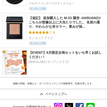
マルチファンデパフ２Ｐ＜スリム＞
ランキングIN
【追記】 追加購入した M-03 陽杏 -HARUANZU 
こちらが想像以上に大当たりでした。 名前の通
り、やわらかな杏カラー。黄みが強…
6
モノ ルック アイズ
ランキングIN
【EVENT】9月限定企画セットをいち早くお試し
ください！
SKIN＆LAB(スキンアンドラブ)
掲載の情報・画像など、すべてのコンテンツの無断複写、転載を禁じます。
ページトップへ