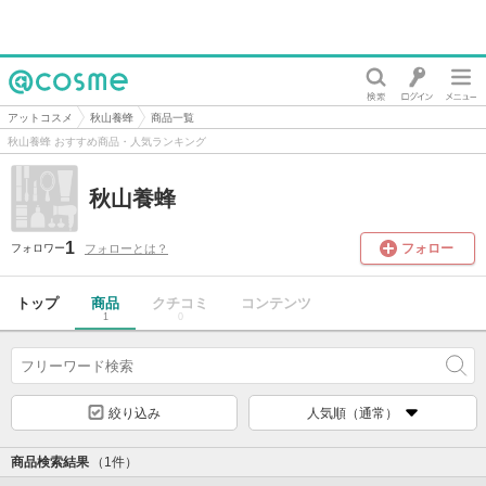
@cosme
アットコスメ
秋山養蜂
商品一覧
秋山養蜂 おすすめ商品・人気ランキング
秋山養蜂
1
フォロー
フォローとは？
フォロワー
トップ
商品
クチコミ
コンテンツ
1
0
絞り込み
人気順（通常）
商品検索結果
（1件）