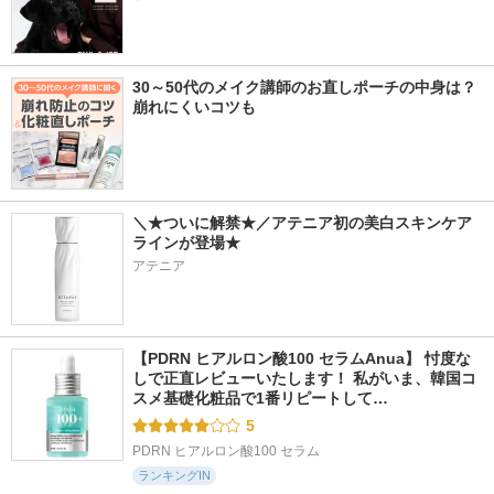
30～50代のメイク講師のお直しポーチの中身は？
崩れにくいコツも
＼★ついに解禁★／アテニア初の美白スキンケア
ラインが登場★
アテニア
【PDRN ヒアルロン酸100 セラムAnua】 忖度な
しで正直レビューいたします！ 私がいま、韓国コ
スメ基礎化粧品で1番リピートして…
5
PDRN ヒアルロン酸100 セラム
ランキングIN