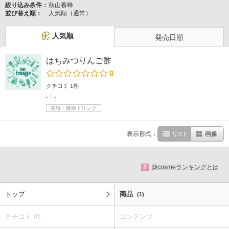
絞り込み条件：
秋山養蜂
並び替え順：
人気順（通常）
人気順
発売日順
はちみつりんご酢
0
クチコミ 1件
-
-
美容・健康ドリンク
表示形式：
リスト
画像
@cosmeランキングとは
?
トップ
商品
(1)
クチコミ
コンテンツ
(0)