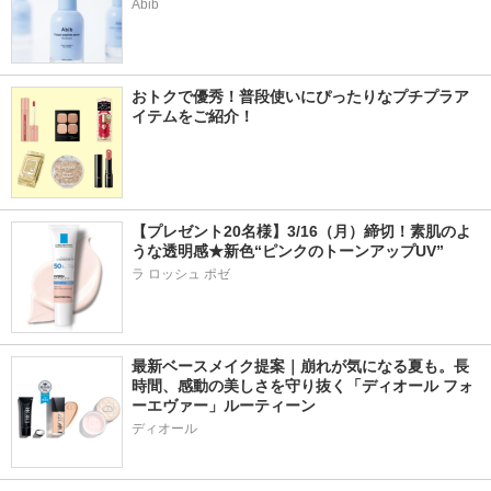
Abib
おトクで優秀！普段使いにぴったりなプチプラア
イテムをご紹介！
【プレゼント20名様】3/16（月）締切！素肌のよ
うな透明感★新色“ピンクのトーンアップUV”
ラ ロッシュ ポゼ
最新ベースメイク提案｜崩れが気になる夏も。長
時間、感動の美しさを守り抜く「ディオール フォ
ーエヴァー」ルーティーン
ディオール