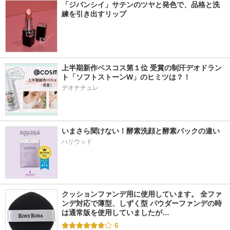
「ジバンシイ」サテンのツヤと発色で、品格と洗
練を引き出すリップ
上半期新作ベスコス第１位 受賞の制汗デオドラン
ト「ソフトストーンW」のヒミツは？！
デオナチュレ
いまさら聞けない！酵素洗顔と酵素パックの違い
ハリウッド
クッションファンデ用に使用しています。 全ファ
ンデ対応で薄型、しずく型 パウダーファンデの時
は通常版を使用していましたが…
6