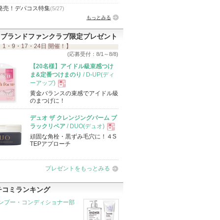
発売！デパコス特集
(5/27)
もっとみる
ブランドファンクラブ限定プレゼント
 1・9・17・24日 開催！】
(応募受付：8/1～8/8)
【20名様】アイドル級束感つけ
ま&定番つけまのり
/ D-UP(ディ
ーアップ)
黄金バランスの束感でアイドル級
現
のまつげに！
デュオ ザ クレンジングバーム ブ
品
ラックリペア
/ DUO(デュオ)
頑固な角栓・黒ずみ毛穴に！４S
現
TEPアプローチ
品
プレゼントをもっとみる
チコミランキング
ンプー・コンディショナー部