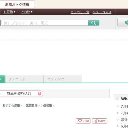
新着おトク情報
お買物
その他
カテゴリ一覧
ベストコスメ
イ
クチコミ
コンテンツ
(0)
Wha
7月
7月
紫外
Like
Have
6月