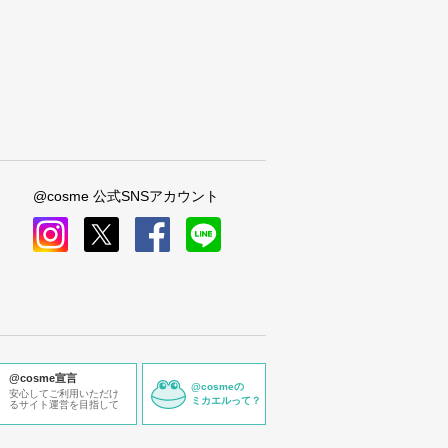
@cosme 公式SNSアカウント
instagram
x
facebook
line
@cosme宣言
@cosmeの
安心してご利用いただけ
ミカエルって？
るサイト運営を目指して