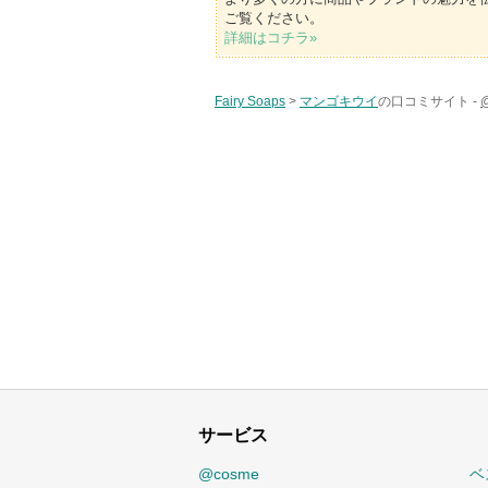
ご覧ください。
詳細はコチラ»
Fairy Soaps
>
マンゴキウイ
の口コミサイト -
サービス
@cosme
ベ