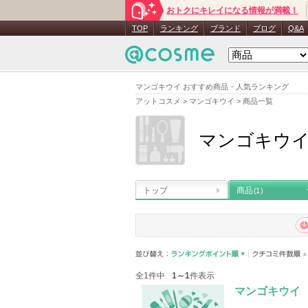
おトクにキレイになる情報が満載！
TOP
ランキング
ブランド
ブログ
Q&A
マンゴキウイ おすすめ商品・人気ランキング
アットコスメ
>
マンゴキウイ
>
商品一覧
マンゴキウ
トップ
商品
(1)
全1件中
1～1
件表示
マンゴキウイ