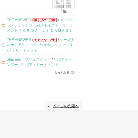
1位
THE ANSWER
/
スーパー
ラメラシャンプー&EXモイストトリート
メント ＦＯＲ ＤＡＩＬＹ ＤＡＭＡＧＥ
THE ANSWER
/
シーズナ
ルケア SS スーパーラメラシャンプー &
EXトリートメント
plus eau（プリュスオー）
/
リポアシャ
ンプー／リポアトリートメント
もっとみる
ページの先頭へ