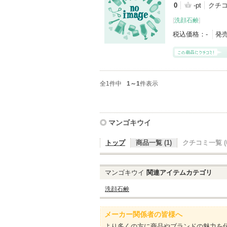
0
-pt
クチコ
[
洗顔石鹸
]
税込価格：
-
発
全1件中
1～1
件表示
マンゴキウイ
トップ
商品一覧 (1)
クチコミ一覧 (0
マンゴキウイ
関連アイテムカテゴリ
洗顔石鹸
メーカー関係者の皆様へ
より多くの方に商品やブランドの魅力を