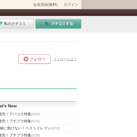
会員登録(無料)
ログイン
私のクチコミ
クチコミする
フォロー
フォローとは？
t's New
発売！デパコス特集
(6/24)
発売！プチプラ特集
(6/24)
線に負けない！ベストイレブン
(6/10)
発売！プチプラ特集
(5/28)