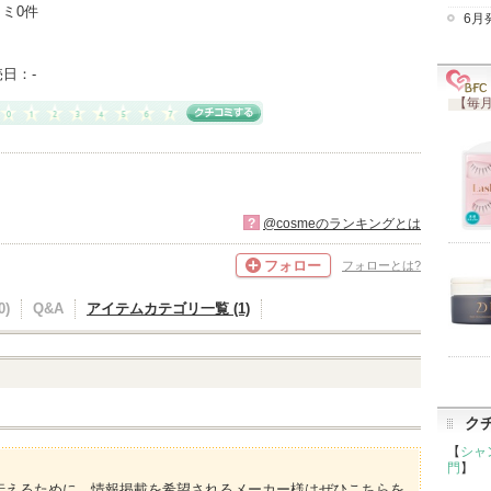
ミ0件
6月
売日：
-
【毎月
?
@cosmeのランキングとは
フォロー
フォローとは?
)
Q&A
アイテムカテゴリ一覧 (1)
ク
【
シャ
門
】
伝えるために、情報掲載を希望されるメーカー様はぜひこちらを