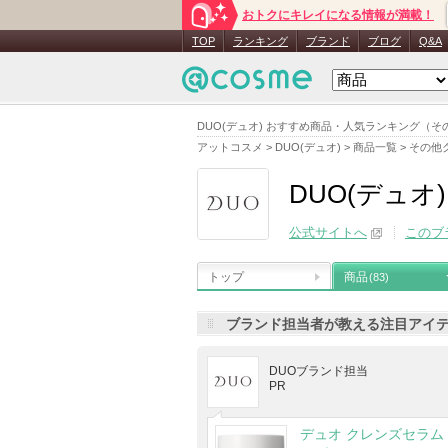
おトクにキレイになる情報が満載！
TOP
ランキング
ブランド
ブログ
Q&A
DUO(デュオ) おすすめ商品・人気ランキング（
アットコスメ
>
DUO(デュオ)
>
商品一覧
>
その他
DUO(デュオ)
公式サイトへ
このブ
トップ
商品
(83)
ブランド担当者が教える注目アイ
DUOブランド担当
PR
デュオ クレンズセラム