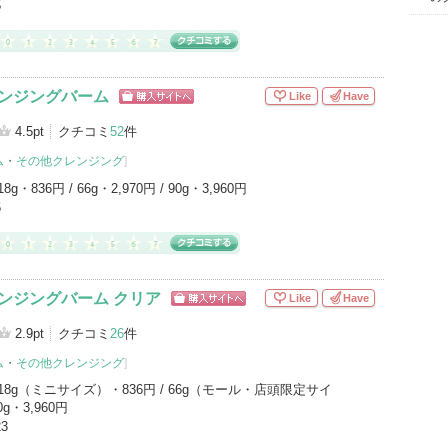
5
レンジングバーム
Like
Have
ショッピン
グサイトへ
4.5pt
クチコミ
52
件
ム
・
その他クレンジング
]
18g・836円 / 66g・2,970円 / 90g・3,960円
5
レンジングバーム クリア
Like
Have
ショッピン
グサイトへ
2.9pt
クチコミ
26
件
ム
・
その他クレンジング
]
18g（ミニサイズ）・836円 / 66g（モール・店頭限定サイ
0g・3,960円
23