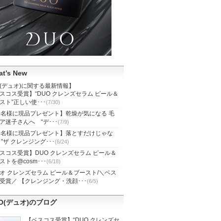
t’s New
O(デュオ)に関する最新情報】
スコス受賞】“DUO クレンズセラム ピール＆
スト”正しい使･･･
(7/30)
0名様に現品プレゼント】乾燥が気になる 毛
ア迷子さんへ “デ･･･
(7/9)
0名様に現品プレゼント】落とすだけじゃな
 ”ザ クレンジング･･･
(6/24)
スコス受賞】DUO クレンズセラム ピール＆
ストを@cosm･･･
(6/18)
オ クレンズセラム ピール＆ブースト/＼ベス
受賞／ 【クレンジング・洗顔･･･
(6/5)
O(デュオ)のブログ
【ベスコス受賞】“DUO クレンズセ