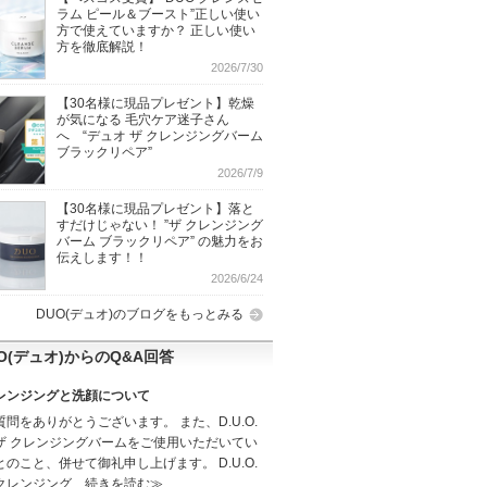
ラム ピール＆ブースト”正しい使い
方で使えていますか？ 正しい使い
方を徹底解説！
2026/7/30
【30名様に現品プレゼント】乾燥
が気になる 毛穴ケア迷子さん
へ “デュオ ザ クレンジングバーム
ブラックリペア”
2026/7/9
【30名様に現品プレゼント】落と
すだけじゃない！ ”ザ クレンジング
バーム ブラックリペア” の魅力をお
伝えします！！
2026/6/24
DUO(デュオ)のブログをもっとみる
O(デュオ)からのQ&A回答
レンジングと洗顔について
質問をありがとうございます。 また、D.U.O.
ザ クレンジングバームをご使用いただいてい
とのこと、併せて御礼申し上げます。 D.U.O.
クレンジング…
続きを読む≫