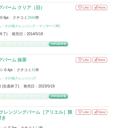
グバーム クリア（旧）
Like
Have
0.9pt
クチコミ
2844
件
ム
・
その他クレンジング
・
マッサージ料
]
産終了)
発売日：
2014/5/19
グバーム 抹茶
Like
Have
0.4pt
クチコミ
41
件
ム
・
その他クレンジング
]
円 (生産終了)
発売日：
2023/5/19
 クレンジングバーム［アリエル］限
Like
Have
付き
0.3pt
クチコミ
17
件