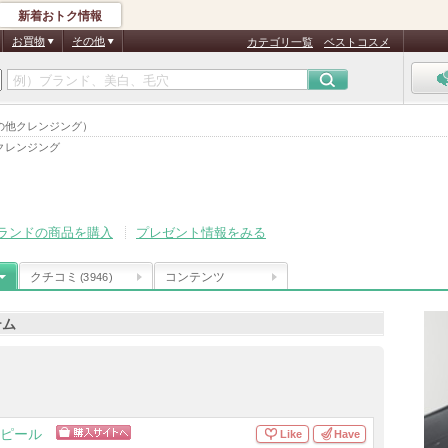
新着おトク情報
お買物
その他
カテゴリ一覧
ベストコスメ
その他クレンジング）
クレンジング
ランドの商品を購入
プレゼント情報をみる
クチコミ
コンテンツ
(3946)
テム
 ピール
Like
Have