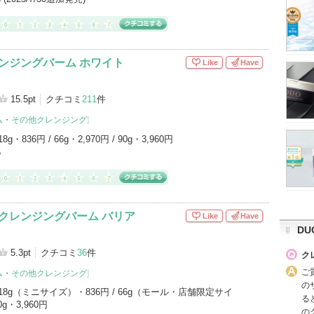
レンジングバーム ホワイト
Like
Have
15.5pt
クチコミ
211
件
ム
・
その他クレンジング
]
18g・836円 / 66g・2,970円 / 90g・3,960円
5
用クレンジングバーム バリア
Like
Have
DU
5.3pt
クチコミ
36
件
ク
ご
ム
・
その他クレンジング
]
の
18g（ミニサイズ）・836円 / 66g（モール・店舗限定サイ
る
0g・3,960円
の