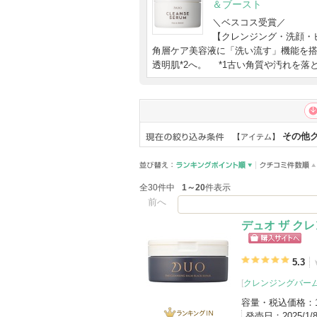
＆ブースト
＼ベスコス受賞／
【クレンジング・洗顔・ピ
角層ケア美容液に「洗い流す」機能を
透明肌*2へ。 *1古い角質や汚れを落
その他
【アイテム】
全30件中
1～20
件表示
前へ
デュオ ザ ク
ショッピン
グサイトへ
5.3
[
クレンジングバー
容量・税込価格：
発売日：
2025/1