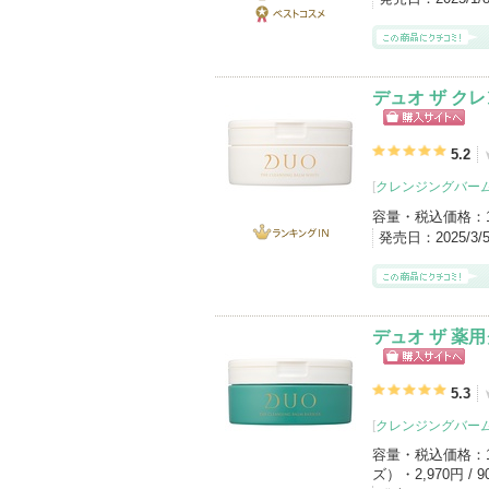
ランキング
IN
ベストコス
メ
デュオ ザ ク
ショッピン
グサイトへ
5.2
[
クレンジングバー
容量・税込価格：
発売日：
2025/3/
ランキング
IN
デュオ ザ 薬
ショッピン
グサイトへ
5.3
[
クレンジングバー
容量・税込価格：
ズ）・2,970円 / 9