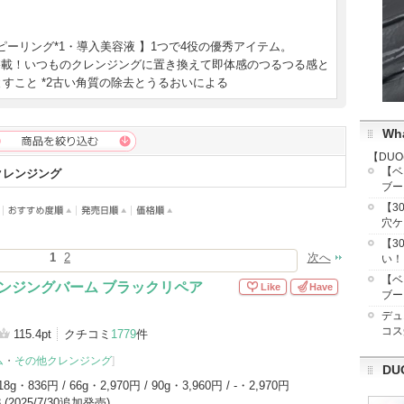
ショッピングサイトへ
ーリング*1・導入美容液 】1つで4役の優秀アイテム。
搭載！いつものクレンジングに置き換えて即体感のつるつる感と
とすこと *2古い角質の除去とうるおいによる
Wha
【DU
【ベ
クレンジング
ブー
【3
穴ケ
【3
1
2
次へ
い！
【ベ
レンジングバーム ブラックリペア
Like
Have
ブー
デュ
コス
115.4pt
クチコミ
1779
件
ム
・
その他クレンジング
]
DU
18g・836円 / 66g・2,970円 / 90g・3,960円 / -・2,970円
/8 (2025/7/30追加発売)