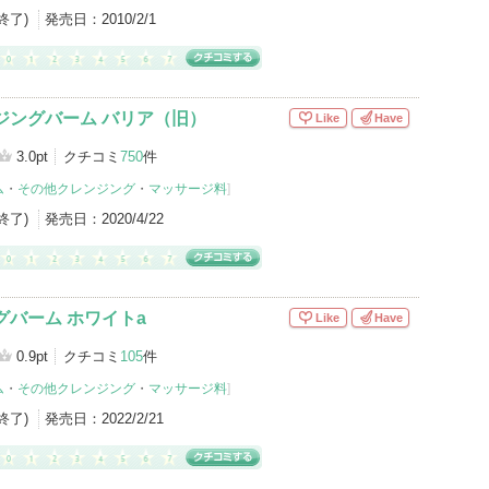
産終了)
発売日：
2010/2/1
ジングバーム バリア（旧）
Like
Have
3.0pt
クチコミ
750
件
ム
・
その他クレンジング
・
マッサージ料
]
産終了)
発売日：
2020/4/22
グバーム ホワイトa
Like
Have
0.9pt
クチコミ
105
件
ム
・
その他クレンジング
・
マッサージ料
]
産終了)
発売日：
2022/2/21