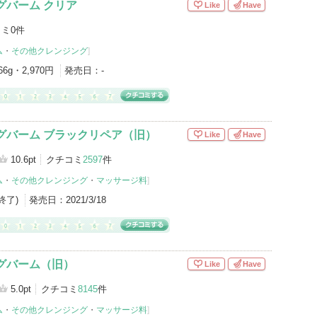
グバーム クリア
Like
Have
ミ0件
ム
・
その他クレンジング
]
66g・2,970円
発売日：
-
グバーム ブラックリペア（旧）
Like
Have
10.6pt
クチコミ
2597
件
ム
・
その他クレンジング
・
マッサージ料
]
産終了)
発売日：
2021/3/18
グバーム（旧）
Like
Have
5.0pt
クチコミ
8145
件
ム
・
その他クレンジング
・
マッサージ料
]