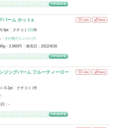
グバーム ホットa
Like
Have
0.9pt
クチコミ
315
件
ム
・
その他クレンジング
]
90g・3,960円
発売日：
2022/9/26
レンジングバーム フルーティーロー
Like
Have
0.2pt
クチコミ
1
件
グ
]
売日：
-