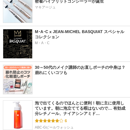
密着ハイブリットコンシーラーが誕生
マキアージュ
M･A･C x JEAN-MICHEL BASQUIAT スペシャル
コレクション
M・A・C
30～50代のメイク講師のお直しポーチの中身は？
崩れにくいコツも
泡で出てくるのでほんとに便利！朝に主に使用し
ています。朝に泡立ててる暇はないので… 有効成
分レチノール、ナイアシンアミド…
6
ABC-Gピールウォッシュ