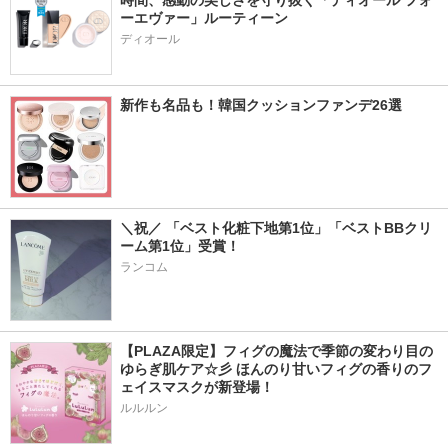
時間、感動の美しさを守り抜く「ディオール フォ
ーエヴァー」ルーティーン
ディオール
新作も名品も！韓国クッションファンデ26選
＼祝／ 「ベスト化粧下地第1位」「ベストBBクリ
ーム第1位」受賞！
ランコム
【PLAZA限定】フィグの魔法で季節の変わり目の
ゆらぎ肌ケア☆彡 ほんのり甘いフィグの香りのフ
ェイスマスクが新登場！
ルルルン