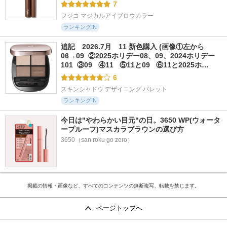
7
フジコ マジカルアイブロウカラー
ランキングIN
追記　2026.7月　11 新色購入 (画像①左から
06→09  ②2025ホリデー08、09、2024ホリデー
101  ③09   ④11   ⑤11と09   ⑥11と2025ホ…
6
スキンシャドウ デザイニング パレット
ランキングIN
今日は"やわらかい目元"の日。3650 WP(ウォータ
ープルーフ)マスカラブラウンの選び方
3650（san roku go zero）
掲載の情報・画像など、すべてのコンテンツの無断複写、転載を禁じます。
ページトップへ