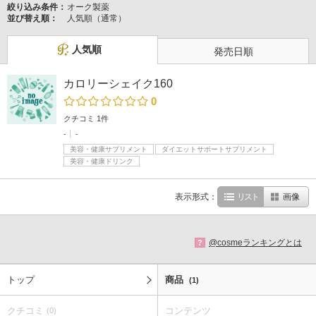
絞り込み条件：
オーク製薬
並び替え順：
人気順（通常）
人気順
発売日順
カロリーシェイク160
0
クチコミ 1件
-
-
美容・健康サプリメント
ダイエットサポートサプリメント
美容・健康ドリンク
表示形式：
リスト
画像
@cosmeランキングとは
?
トップ
商品
(1)
クチコミ
コンテンツ
(0)