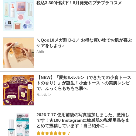
税込3,300円以下！8月発売のプチプラコスメ
＼Qoo10メガ割 D-1／ お得な買い物でお肌が喜ぶ
ケアをしよう♪
Abib
【NEW】『愛知ルルルン（できたての小倉トース
トの香り）』が誕生！小倉トーストの美肌レシピ
で、ふっくらもちもち肌へ
ルルルン
2026.7.17 使用前後の写真追加しました。激推し
です！★100 Instagramに敏感肌の私愛用品をま
とめて投稿しています！自己紹介に…
7