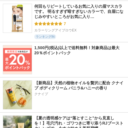
何回もリピートしているお気に入りの眉マスカラ
です。 明るすぎず暗すぎないカラーで、自眉にな
じみやすいところがお気に入り…
7
カラーリングアイブロウEX
ランキングIN
1,500円(税込)以上で送料無料！対象商品は最大
20％ポイントバック
【新商品】天然の植物オイルを贅沢に配合 クナイ
プ ボディクリーム バニラ&ハニーの香り
クナイプ
【夏の透明感ケアは“落とすこと”から見直し
を！】毛穴汚れ・ゴワつきに寄り添うRJブースト