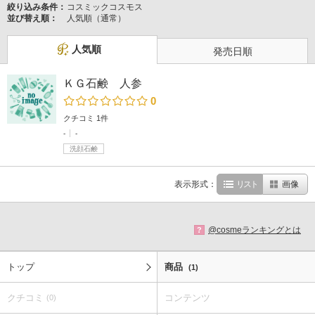
絞り込み条件：
コスミックコスモス
並び替え順：
人気順（通常）
人気順
発売日順
ＫＧ石鹸 人参
0
クチコミ 1件
-
-
洗顔石鹸
表示形式：
リスト
画像
@cosmeランキングとは
?
トップ
商品
(1)
クチコミ
コンテンツ
(0)