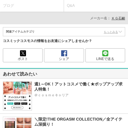
ブログ
Q&A
メーカー名：
ＫＧ石鹸
関連アイテムカテゴリ
もっとみる
コスミックコスモスの情報をお友達にシェアしませんか？
ポスト
シェア
LINEで送る
あわせて読みたい
週1～OK！アットコスメで働く★ポップアップ求
人特集！
＠ｃｏｓｍｅキャリア
＼限定!THE ORGASM COLLECTION／全アイテ
ム深掘り！