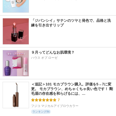
「ジバンシイ」サテンのツヤと発色で、品格と洗
練を引き出すリップ
９月ってどんなお肌環境？
ハウス オブ ローゼ
＜追記＞101 モカブラウン購入。評価を5→7に変
更。 モカブラウン、めちゃくちゃ良い色です！ 剛
毛眉の存在感を和らげるには、…
7
フジコ マジカルアイブロウカラー
ランキングIN