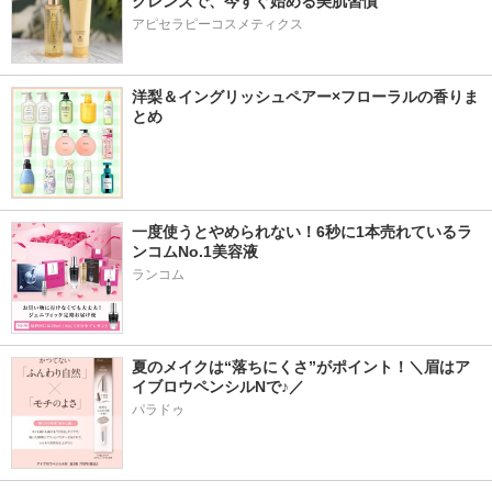
クレンズで、今すぐ始める美肌習慣
アピセラピーコスメティクス
洋梨＆イングリッシュペアー×フローラルの香りま
とめ
一度使うとやめられない！6秒に1本売れているラ
ンコムNo.1美容液
ランコム
夏のメイクは“落ちにくさ”がポイント！＼眉はア
イブロウペンシルNで♪／
パラドゥ