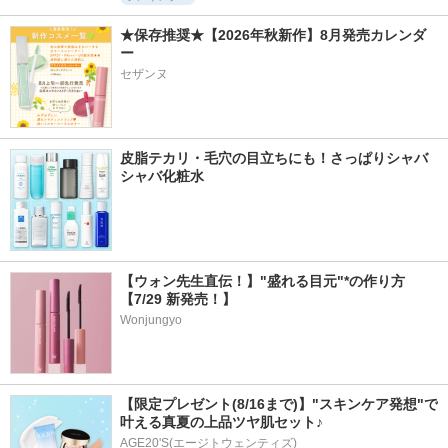
★保存推奨★【2026年秋新作】8月発売カレンダ
ー
セザンヌ
皮脂テカリ・毛穴の目立ちにも！さっぱりシャバ
シャバ化粧水
【ウォン先生直伝！】"盛れる目元"*の作り方
【7/29 新発売！】
Wonjungyo
【限定プレゼント(8/16まで)】"スキンケア発想"で
叶える真夏の上品ツヤ肌セット♪
AGE20'S(エージトウェンティズ)