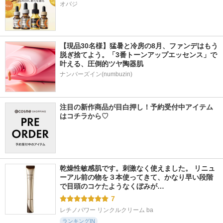
オバジ
【現品30名様】猛暑と冷房の8月、ファンデはもう
脱ぎ捨てよう。「3番トーンアップエッセンス」で
叶える、圧倒的ツヤ陶器肌
ナンバーズイン(numbuzin)
注目の新作商品が目白押し！予約受付中アイテム
はコチラから♡
乾燥性敏感肌です。刺激なく使えました。 リニュ
ーアル前の物を３本使ってきて、かなり早い段階
で目頭のコケたようなくぼみが…
7
レチノパワー リンクルクリーム ba
ランキングIN