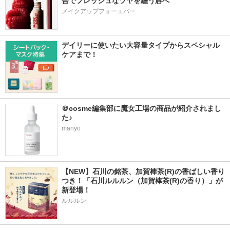
合でフレッシュなツヤを纏う唇へ
メイクアップフォーエバー
デイリーに使いたい大容量タイプからスペシャル
ケアまで！
＠cosme編集部に魔女工場の商品が紹介されまし
た♪
manyo
【NEW】石川の銘茶、加賀棒茶(R)の香ばしい香り
つき！「石川ルルルン（加賀棒茶(R)の香り）」が
新登場！
ルルルン