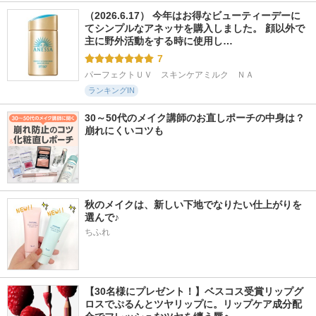
（2026.6.17） 今年はお得なビューティーデーに
てシンプルなアネッサを購入しました。 顔以外で
主に野外活動をする時に使用し…
7
パーフェクトＵＶ　スキンケアミルク　ＮＡ
ランキングIN
30～50代のメイク講師のお直しポーチの中身は？
崩れにくいコツも
秋のメイクは、新しい下地でなりたい仕上がりを
選んで♪
ちふれ
【30名様にプレゼント！】ベスコス受賞リップグ
ロスでぷるんとツヤリップに。リップケア成分配