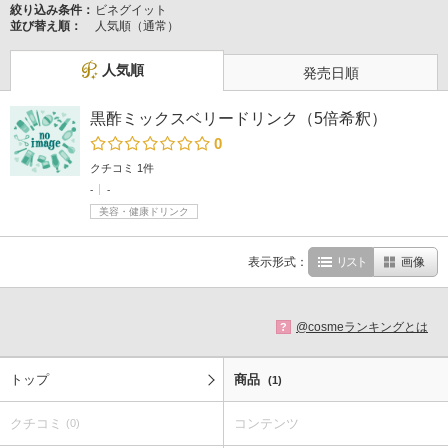
絞り込み条件：
ビネグイット
並び替え順：
人気順（通常）
人気順
発売日順
黒酢ミックスベリードリンク（5倍希釈）
0
クチコミ 1件
-
-
美容・健康ドリンク
表示形式：
リスト
画像
@cosmeランキングとは
?
トップ
商品
(1)
クチコミ
コンテンツ
(0)