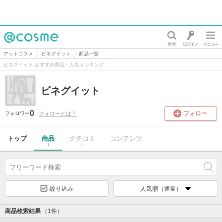
@cosme
アットコスメ
ビネグイット
商品一覧
ビネグイット おすすめ商品・人気ランキング
ビネグイット
0
フォロー
フォローとは？
フォロワー
トップ
商品
クチコミ
コンテンツ
1
0
絞り込み
人気順（通常）
商品検索結果
（1件）