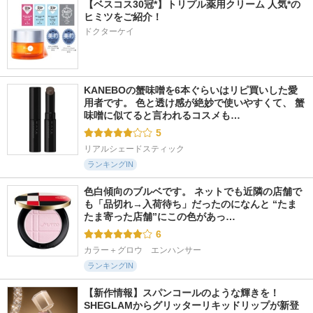
【ベスコス30冠*】トリプル薬用クリーム 人気*の
ヒミツをご紹介！
ドクターケイ
KANEBOの蟹味噌を6本ぐらいはリピ買いした愛
用者です。 色と透け感が絶妙で使いやすくて、 蟹
味噌に似てると言われるコスメも…
5
リアルシェードスティック
ランキングIN
色白傾向のブルベです。 ネットでも近隣の店舗で
も「品切れ→入荷待ち」だったのになんと “たま
たま寄った店舗”にこの色があっ…
6
カラー＋グロウ　エンハンサー
ランキングIN
【新作情報】スパンコールのような輝きを！
SHEGLAMからグリッターリキッドリップが新登