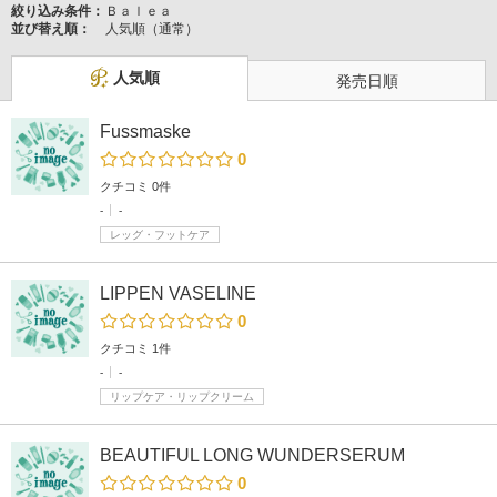
絞り込み条件：
Ｂａｌｅａ
並び替え順：
人気順（通常）
人気順
発売日順
Fussmaske
0
クチコミ 0件
-
-
レッグ・フットケア
LIPPEN VASELINE
0
クチコミ 1件
-
-
リップケア・リップクリーム
BEAUTIFUL LONG WUNDERSERUM
0