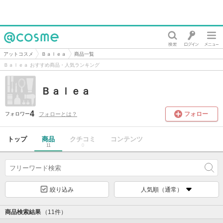
@cosme
アットコスメ
Ｂａｌｅａ
商品一覧
Ｂａｌｅａ おすすめ商品・人気ランキング
Ｂａｌｅａ
4
フォロー
フォローとは？
フォロワー
トップ
商品
クチコミ
コンテンツ
11
0
絞り込み
人気順（通常）
商品検索結果
（11件）