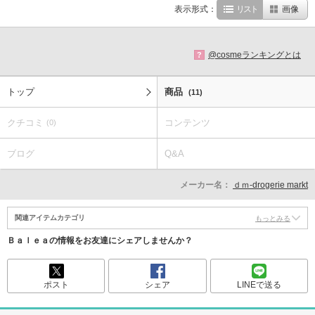
表示形式：
リスト
画像
@cosmeランキングとは
?
トップ
商品
(11)
クチコミ
コンテンツ
(0)
ブログ
Q&A
メーカー名：
ｄｍ-drogerie markt
関連アイテムカテゴリ
もっとみる
Ｂａｌｅａの情報をお友達にシェアしませんか？
ポスト
シェア
LINEで送る