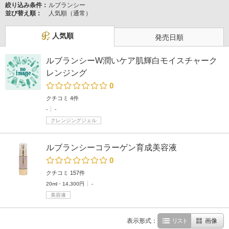
絞り込み条件：
ルブランシー
並び替え順：
人気順（通常）
人気順
発売日順
ルブランシーW潤いケア肌輝白モイスチャーク
レンジング
0
クチコミ 4件
-
-
クレンジングジェル
ルブランシーコラーゲン育成美容液
0
クチコミ 157件
20ml・14,300円
-
美容液
表示形式：
リスト
画像