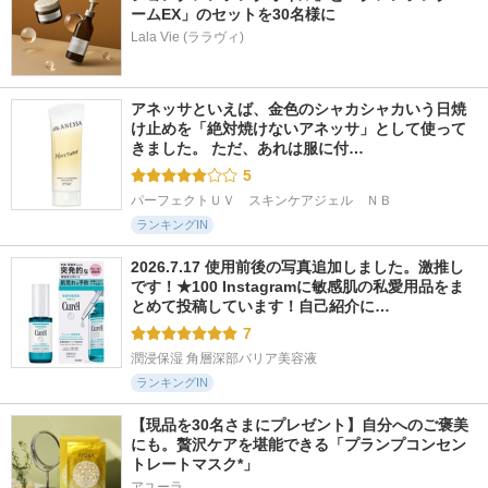
ームEX」のセットを30名様に
Lala Vie (ララヴィ)
アネッサといえば、金色のシャカシャカいう日焼
け止めを「絶対焼けないアネッサ」として使って
きました。 ただ、あれは服に付…
5
パーフェクトＵＶ　スキンケアジェル　ＮＢ
ランキングIN
2026.7.17 使用前後の写真追加しました。激推し
です！★100 Instagramに敏感肌の私愛用品をま
とめて投稿しています！自己紹介に…
7
潤浸保湿 角層深部バリア美容液
ランキングIN
【現品を30名さまにプレゼント】自分へのご褒美
にも。贅沢ケアを堪能できる「プランプコンセン
トレートマスク*」
アユーラ