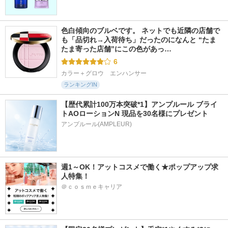
色白傾向のブルベです。 ネットでも近隣の店舗で
も「品切れ→入荷待ち」だったのになんと “たま
たま寄った店舗”にこの色があっ…
6
カラー＋グロウ　エンハンサー
ランキングIN
【歴代累計100万本突破*1】アンプルール ブライ
トAOローションN 現品を30名様にプレゼント
アンプルール(AMPLEUR)
週1～OK！アットコスメで働く★ポップアップ求
人特集！
＠ｃｏｓｍｅキャリア