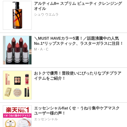
アルティム8∞ スブリム ビューティ クレンジング 
オイル
シュウ ウエムラ
＼MUST HAVEカラー5選！／話題沸騰中の人気
No.1*リップスティック、ラスターガラスに注目！
M・A・C
おトクで優秀！普段使いにぴったりなプチプラア
イテムをご紹介！
エッセンシャルflatくせ・うねり集中ケアマスク　
ユーザー様の声！
エッセンシャル