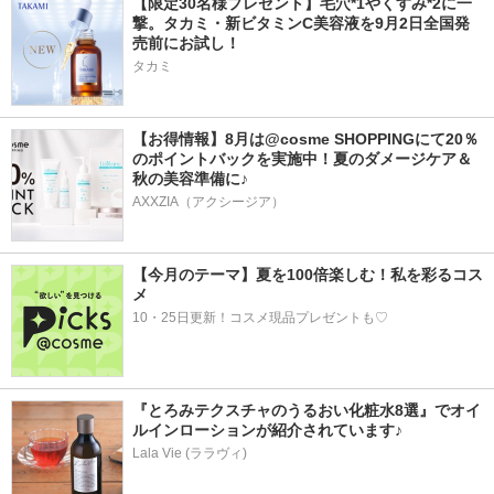
【限定30名様プレゼント】毛穴*1やくすみ*2に一
撃。タカミ・新ビタミンC美容液を9月2日全国発
売前にお試し！
タカミ
【お得情報】8月は@cosme SHOPPINGにて20％
のポイントバックを実施中！夏のダメージケア＆
秋の美容準備に♪
AXXZIA（アクシージア）
【今月のテーマ】夏を100倍楽しむ！私を彩るコス
メ
10・25日更新！コスメ現品プレゼントも♡
『とろみテクスチャのうるおい化粧水8選』でオイ
ルインローションが紹介されています♪
Lala Vie (ララヴィ)