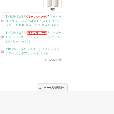
3位
THE ANSWER
/
スーパー
ラメラシャンプー&EXモイストトリート
メント ＦＯＲ ＤＡＩＬＹ ＤＡＭＡＧＥ
THE ANSWER
/
シーズナ
ルケア SS スーパーラメラシャンプー &
EXトリートメント
plus eau（プリュスオー）
/
リポアシャ
ンプー／リポアトリートメント
もっとみる
ページの先頭へ