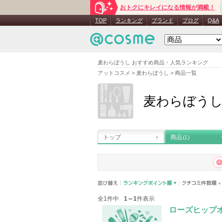
おトクにキレイになる情報が満載！
TOP
ランキング
ブランド
ブログ
Q&A
麦わらぼうし おすすめ商品・人気ランキング
アットコスメ
>
麦わらぼうし
>
商品一覧
麦わらぼう
トップ
商品
(1)
全1件中
1～1
件表示
ローズヒップ