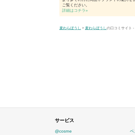
ご覧ください。
詳細はコチラ»
麦わらぼうし
>
麦わらぼうし
の口コミサイト -
サービス
@cosme
ベ