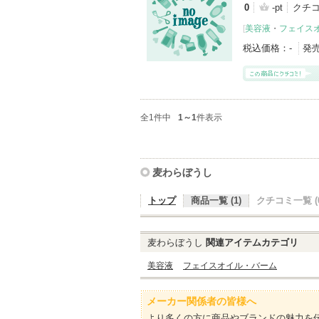
0
-pt
クチ
[
美容液
・
フェイス
税込価格：
-
発
全1件中
1～1
件表示
麦わらぼうし
トップ
商品一覧 (1)
クチコミ一覧 (0
麦わらぼうし
関連アイテムカテゴリ
美容液
フェイスオイル・バーム
メーカー関係者の皆様へ
より多くの方に商品やブランドの魅力を