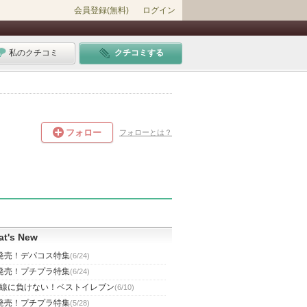
会員登録(無料)
ログイン
私のクチコミ
クチコミする
フォロー
フォローとは？
t's New
発売！デパコス特集
(6/24)
発売！プチプラ特集
(6/24)
線に負けない！ベストイレブン
(6/10)
発売！プチプラ特集
(5/28)