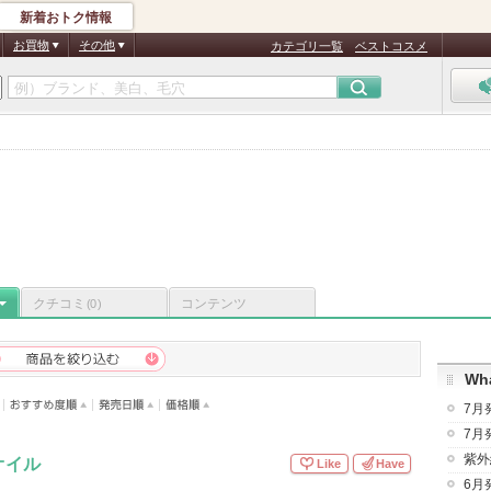
新着おトク情報
お買物
その他
カテゴリ一覧
ベストコスメ
し
クチコミ
コンテンツ
(0)
Wha
7月
7月
紫外
オイル
Like
Have
6月