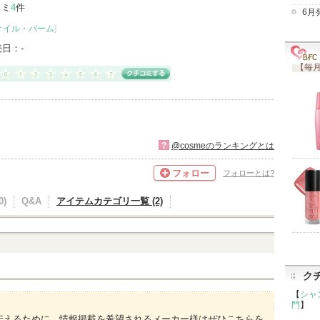
コミ
4
件
6月
オイル・バーム
]
売日：
-
【毎月
?
@cosmeのランキングとは
フォロー
フォローとは?
)
Q&A
アイテムカテゴリ一覧 (2)
ク
【
シャ
門
】
伝えるために、情報掲載を希望されるメーカー様はぜひこちらを