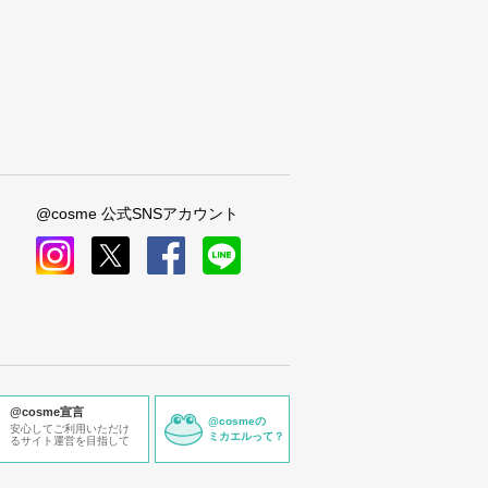
@cosme 公式SNSアカウント
instagram
x
facebook
line
@cosme宣言
@cosmeの
安心してご利用いただけ
ミカエルって？
るサイト運営を目指して