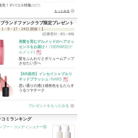
発売！デパコス特集
(5/27)
もっとみる
ブランドファンクラブ限定プレゼント
 1・9・17・24日 開催！】
(応募受付：8/1～8/8)
美髪を育むデルメッドのヘアエッ
センスをお届け！
/ DERMED(デ
ルメッド)
髪をふんわりとボリュームアップ
現
させたい方へ
【8/5発売】インセイシャブルリ
品
キッドブラッシュ
/ NARS
思い通りの透け感発色をもたらす
現
うるツヤチーク
品
プレゼントをもっとみる
チコミランキング
ンプー・コンディショナー部