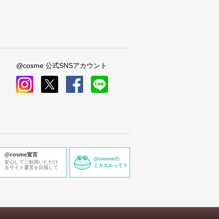
@cosme 公式SNSアカウント
instagram
x
facebook
line
@cosme宣言
@cosmeの
安心してご利用いただけ
ミカエルって？
るサイト運営を目指して