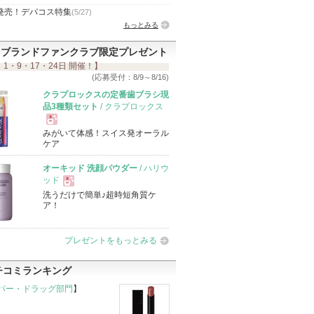
発売！デパコス特集
(5/27)
もっとみる
ブランドファンクラブ限定プレゼント
 1・9・17・24日 開催！】
(応募受付：8/9～8/16)
クラプロックスの定番歯ブラシ現
品3種類セット
/ クラプロックス
みがいて体感！スイス発オーラル
現
ケア
オーキッド 洗顔パウダー
/ ハリウ
品
ッド
洗うだけで簡単♪超時短角質ケ
現
ア！
品
プレゼントをもっとみる
チコミランキング
パー・ドラッグ部門
】