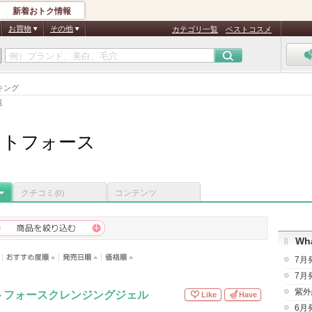
新着おトク情報
お買物
その他
カテゴリ一覧
ベストコスメ
キング
覧
ィトフォース
クチコミ
コンテンツ
(0)
Wha
7月
7月
紫外
トフォースクレンジングジェル
Like
Have
6月