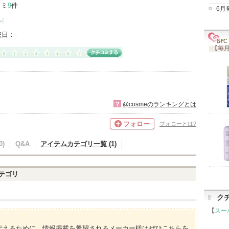
コミ
9
件
6月
ル
]
売日：
-
【毎月
?
@cosmeのランキングとは
フォロー
フォローとは?
)
Q&A
アイテムカテゴリ一覧 (1)
テゴリ
ク
【
スー
伝えるために、情報掲載を希望されるメーカー様はぜひこちらを