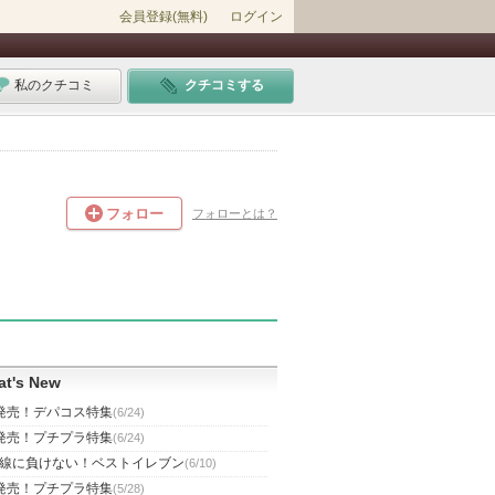
会員登録(無料)
ログイン
私のクチコミ
クチコミする
フォロー
フォローとは？
t's New
発売！デパコス特集
(6/24)
発売！プチプラ特集
(6/24)
線に負けない！ベストイレブン
(6/10)
発売！プチプラ特集
(5/28)