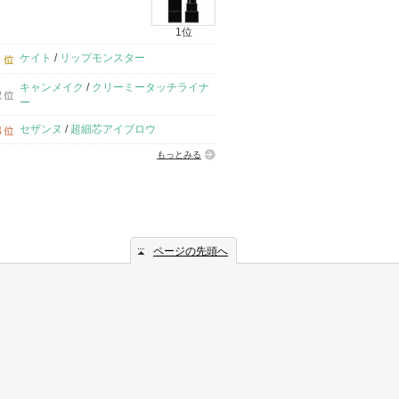
1位
ケイト
/
リップモンスター
キャンメイク
/
クリーミータッチライナ
ー
セザンヌ
/
超細芯アイブロウ
もっとみる
ページの先頭へ