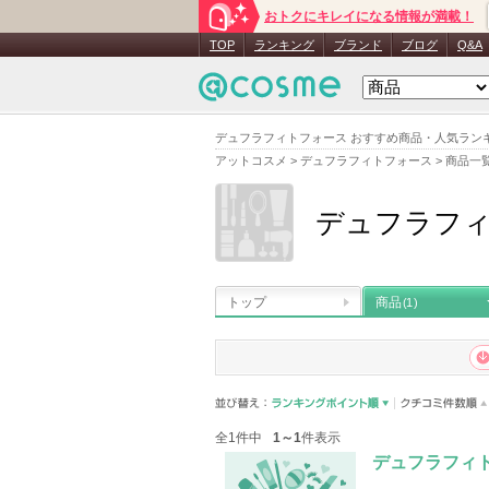
おトクにキレイになる情報が満載！
TOP
ランキング
ブランド
ブログ
Q&A
デュフラフィトフォース おすすめ商品・人気ラン
アットコスメ
>
デュフラフィトフォース
>
商品一
デュフラフ
トップ
商品
(1)
全1件中
1～1
件表示
デュフラフィ