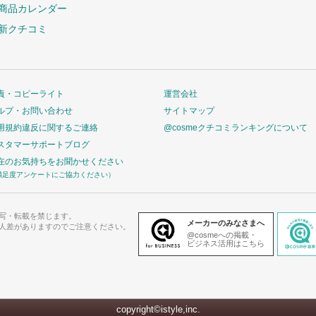
商品カレンダー
新クチコミ
責・コピーライト
運営会社
ルプ・お問い合わせ
サイトマップ
用規約違反に関するご連絡
@cosmeクチコミランキングについて
スタマーサポートブログ
在のお気持ちをお聞かせください
満足度アンケートにご協力ください）
写・転載を禁じます。
メーカーのみなさまへ
人差がありますのでご注意ください。
@cosmeへの掲載・
ビジネス活用はこちら
copyright©istyle,inc.