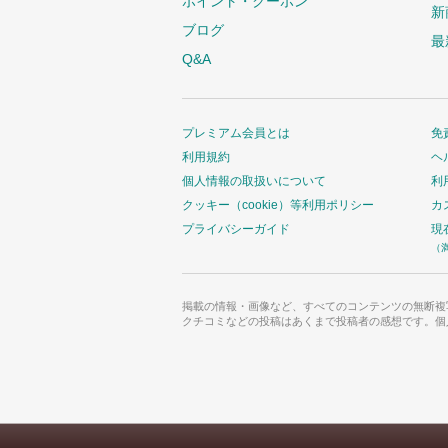
ポイント・クーポン
新
ブログ
最
Q&A
プレミアム会員とは
免
利用規約
ヘ
個人情報の取扱いについて
利
クッキー（cookie）等利用ポリシー
カ
プライバシーガイド
現
（
掲載の情報・画像など、すべてのコンテンツの無断複
クチコミなどの投稿はあくまで投稿者の感想です。個