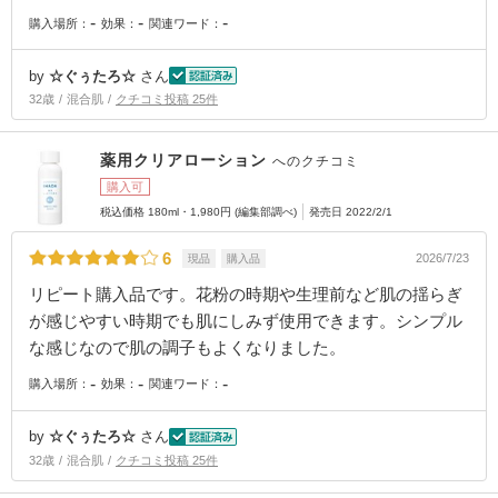
-
-
-
購入場所：
効果：
関連ワード：
by
☆ぐぅたろ☆
さん
32歳
混合肌
クチコミ投稿 25件
薬用クリアローション
へのクチコミ
購入可
税込価格 180ml・1,980円 (編集部調べ)
発売日 2022/2/1
6
2026/7/23
現品
購入品
リピート購入品です。花粉の時期や生理前など肌の揺らぎ
が感じやすい時期でも肌にしみず使用できます。シンプル
な感じなので肌の調子もよくなりました。
-
-
-
購入場所：
効果：
関連ワード：
by
☆ぐぅたろ☆
さん
32歳
混合肌
クチコミ投稿 25件