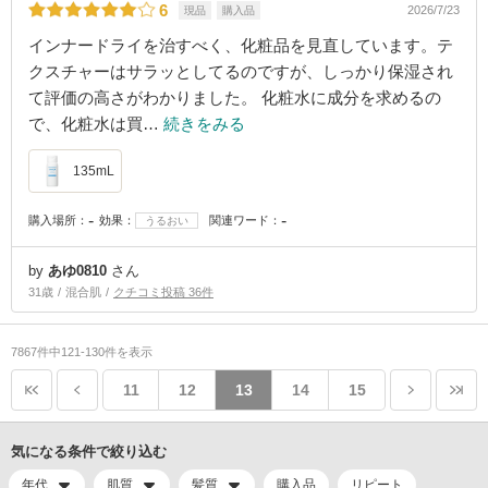
6
2026/7/23
現品
購入品
インナードライを治すべく、化粧品を見直しています。テ
クスチャーはサラッとしてるのですが、しっかり保湿され
て評価の高さがわかりました。 化粧水に成分を求めるの
で、化粧水は買…
続きをみる
135mL
-
-
購入場所：
効果：
関連ワード：
うるおい
by
あゆ0810
さん
31歳
混合肌
クチコミ投稿 36件
7867件中121-130件を表示
11
12
13
14
15
気になる条件で絞り込む
年代
肌質
髪質
購入品
リピート