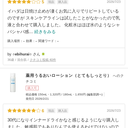
5
2026/7/23
現品
購入品
イハダは日焼け止めが凄くお気に入りでリピートしている
のですが スキンケアラインは試したことがなかったので乳
液と合わせて購入しました。 化粧水はほぼ水のようなシャ
バシャバ感…
続きをみる
-
-
-
購入場所：
効果：
関連ワード：
by
○ebihurai○
さん
36歳
混合肌
クチコミ投稿 40件
薬用うるおいローション（とてもしっとり）
へのク
チコミ
購入可
税込価格 150mL・1,320円 / 180mL・1,650円 (編集部調べ)
発売日 2026/2/21
6
2026/7/23
現品
購入品
30代になりインナードライかなと感じるようになり購入し
ました。敏感肌でもありなんでも使えるわけではないので