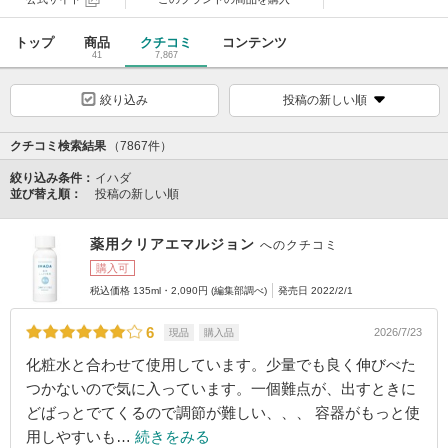
トップ
商品
クチコミ
コンテンツ
41
7,867
絞り込み
投稿の新しい順
クチコミ検索結果
（7867件）
絞り込み条件：
イハダ
並び替え順：
投稿の新しい順
薬用クリアエマルジョン
へのクチコミ
購入可
税込価格 135ml・2,090円 (編集部調べ)
発売日 2022/2/1
6
2026/7/23
現品
購入品
化粧水と合わせて使用しています。少量でも良く伸びべた
つかないので気に入っています。一個難点が、出すときに
どばっとでてくるので調節が難しい、、、 容器がもっと使
用しやすいも…
続きをみる