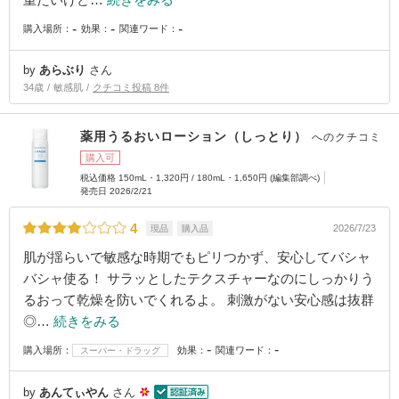
-
-
-
購入場所：
効果：
関連ワード：
by
あらぶり
さん
34歳
敏感肌
クチコミ投稿 8件
薬用うるおいローション（しっとり）
へのクチコミ
購入可
税込価格 150mL・1,320円 / 180mL・1,650円 (編集部調べ)
発売日 2026/2/21
4
2026/7/23
現品
購入品
肌が揺らいで敏感な時期でもピリつかず、安心してバシャ
バシャ使る！ サラッとしたテクスチャーなのにしっかりう
るおって乾燥を防いでくれるよ。 刺激がない安心感は抜群
◎…
続きをみる
-
-
購入場所：
効果：
関連ワード：
スーパー・ドラッグ
by
あんてぃやん
さん