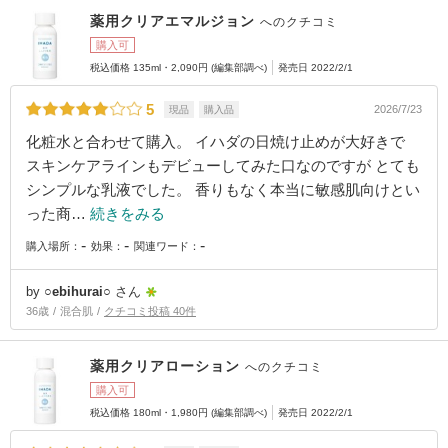
薬用クリアエマルジョン
へのクチコミ
購入可
税込価格 135ml・2,090円 (編集部調べ)
発売日 2022/2/1
5
2026/7/23
現品
購入品
化粧水と合わせて購入。 イハダの日焼け止めが大好きで
スキンケアラインもデビューしてみた口なのですが とても
シンプルな乳液でした。 香りもなく本当に敏感肌向けとい
った商…
続きをみる
-
-
-
購入場所：
効果：
関連ワード：
by
○ebihurai○
さん
36歳
混合肌
クチコミ投稿 40件
薬用クリアローション
へのクチコミ
購入可
税込価格 180ml・1,980円 (編集部調べ)
発売日 2022/2/1