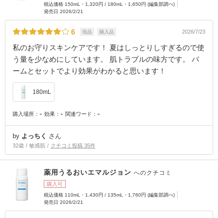
税込価格 150mL・1,320円 / 180mL・1,650円 (編集部調べ)
発売日 2026/2/21
6
2026/7/23
現品
購入品
私のお守りスキンケアです！ 夏はしっとりしすぎるので使
う量を少なめにしています。 肌トラブルの味方です。 バ
ームとセットでより効果がわかると思います！
180mL
-
-
-
購入場所：
効果：
関連ワード：
by
よっちく
さん
32歳
敏感肌
クチコミ投稿 35件
薬用うるおいエマルジョン
へのクチコミ
購入可
税込価格 110mL・1,430円 / 135mL・1,760円 (編集部調べ)
発売日 2026/2/21