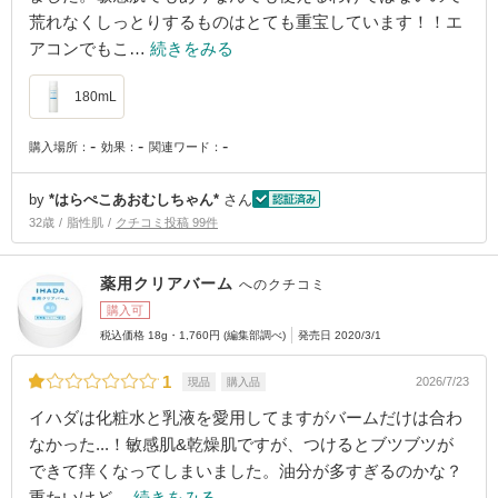
荒れなくしっとりするものはとても重宝しています！！エ
アコンでもこ…
続きをみる
180mL
-
-
-
購入場所：
効果：
関連ワード：
by
*はらぺこあおむしちゃん*
さん
32歳
脂性肌
クチコミ投稿 99件
薬用クリアバーム
へのクチコミ
購入可
税込価格 18g・1,760円 (編集部調べ)
発売日 2020/3/1
1
2026/7/23
現品
購入品
イハダは化粧水と乳液を愛用してますがバームだけは合わ
なかった...！敏感肌&乾燥肌ですが、つけるとブツブツが
できて痒くなってしまいました。油分が多すぎるのかな？
重たいけど…
続きをみる