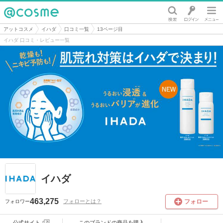
@cosme
アットコスメ
イハダ
口コミ一覧
13ページ目
イハダ 口コミ・レビュー一覧
イハダ
463,275
フォロー
フォローとは？
フォロワー
公式サイト
このブランドの
商品を購入