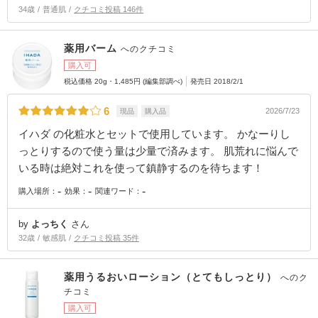
34歳
普通肌
クチコミ投稿 146件
薬用バーム
へのクチコミ
購入可
税込価格 20g・1,485円 (編集部調べ)
発売日 2018/2/1
6
2026/7/23
現品
購入品
イハダ の化粧水とセットで使用しています。 かなーりし
っとりするので使う量は少量で済みます。 肌荒れに悩んで
いる時は絶対これを使って鎮静するのを待ちます！
-
-
-
購入場所：
効果：
関連ワード：
by
よっちく
さん
32歳
敏感肌
クチコミ投稿 35件
薬用うるおいローション（とてもしっとり）
へのク
チコミ
購入可