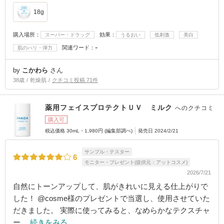
18g
購入場所：
効果：
スーパー・ドラッグ
うるおい
低刺激
美白
-
関連ワード：
肌のハリ・弾力
by
こかわら
さん
38歳
乾燥肌
クチコミ投稿 71件
薬用フェイスプロテクトＵＶ ミルク
へのクチコミ
購入可
税込価格 30mL・1,980円 (編集部調べ)
発売日 2024/2/21
サンプル・テスター
6
モニター・プレゼント(提供元：アットコスメ)
2026/7/21
自然にトーンアップして、肌がきれいに見える仕上がりで
した！ @cosme様のプレゼントで当選し、使用させていた
だきました。 実際に使ってみると、なめらかなテクスチャ
ー…
続きをみる