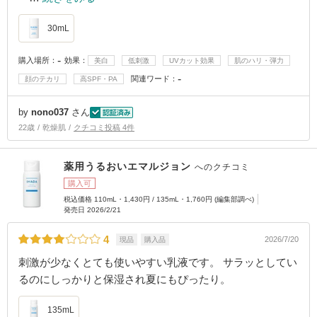
30mL
-
購入場所：
効果：
美白
低刺激
UVカット効果
肌のハリ・弾力
-
関連ワード：
顔のテカリ
高SPF・PA
by
nono037
さん
22歳
乾燥肌
クチコミ投稿 4件
薬用うるおいエマルジョン
へのクチコミ
購入可
税込価格 110mL・1,430円 / 135mL・1,760円 (編集部調べ)
発売日 2026/2/21
4
2026/7/20
現品
購入品
刺激が少なくとても使いやすい乳液です。 サラッとしてい
るのにしっかりと保湿され夏にもぴったり。
135mL