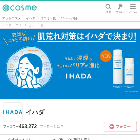
@cosme
アットコスメ
イハダ
口コミ一覧
15ページ目
イハダ 口コミ・レビュー一覧
イハダ
463,272
フォロー
フォローとは？
フォロワー
公式サイト
このブランドの
商品を購入