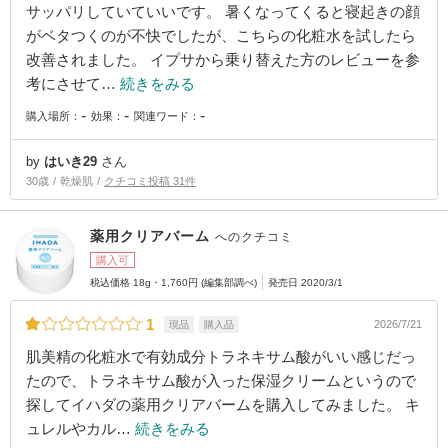
サッパリしていていいです。 暑くなってくると寝起きの顔
がベタつくのが不快でしたが、こちらの化粧水を試したら
改善されました。 イプサから乗り替えた方のレビューを参
考にさせて…
続きをみる
-
-
-
購入場所：
効果：
関連ワード：
by
はいき29
さん
30歳
乾燥肌
クチコミ投稿 31件
薬用クリアバーム
へのクチコミ
購入可
税込価格 18g・1,760円 (編集部調べ)
発売日 2020/3/1
1
2026/7/21
現品
購入品
肌美精の化粧水で有効成分トラネキサム酸がいい感じだっ
たので、トラネキサム酸が入った保湿クリームというので
探してイハダの薬用クリアバームを購入してみました。 キ
ュレルやカル…
続きをみる