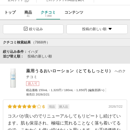
トップ
商品
クチコミ
コンテンツ
41
7,868
絞り込み
投稿の新しい順
クチコミ検索結果
（7868件）
絞り込み条件：
イハダ
並び替え順：
投稿の新しい順
薬用うるおいローション（とてもしっとり）
へのク
チコミ
購入可
税込価格 150mL・1,320円 / 180mL・1,650円 (編集部調べ)
発売日 2026/2/21
6
2026/7/22
現品
購入品
コスパが良いのでリニューアルしてもリピートし続けてい
ます。肌も保湿され、極端に荒れることなく落ち着いてる
ので、これからも使い続けたいと思います。お手頃価格な