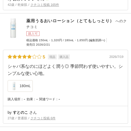
42歳
乾燥肌
クチコミ投稿 165件
薬用うるおいローション（とてもしっとり）
へのク
チコミ
購入可
税込価格 150mL・1,320円 / 180mL・1,650円 (編集部調べ)
発売日 2026/2/21
5
2026/7/19
現品
購入品
シャバ系なのにほどよく潤う◎ 季節問わず使いやすい。シ
ンプルな使い心地。
180mL
-
-
-
購入場所：
効果：
関連ワード：
by
すとのこ
さん
27歳
普通肌
クチコミ投稿 6件