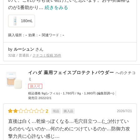
のが1番助かり…
続きをみる
180mL
-
-
-
購入場所：
効果：
関連ワード：
by
ルーシュン
さん
32歳
普通肌
クチコミ投稿 35件
イハダ 薬用フェイスプロテクトパウダー
へのクチコ
ミ
購入可
税込価格 9g(レフィル)・1,760円 / 9g・1,980円 (編集部調べ)
発売日 2022/2/1
2
2026/7/21
現品
購入品
直後は白く…乾燥っぽくなる…毛穴目立つ…(;_;)付けてい
るのかいないのか…何のためにつけているのか…防御力攻
撃力共に心許ない感じ…