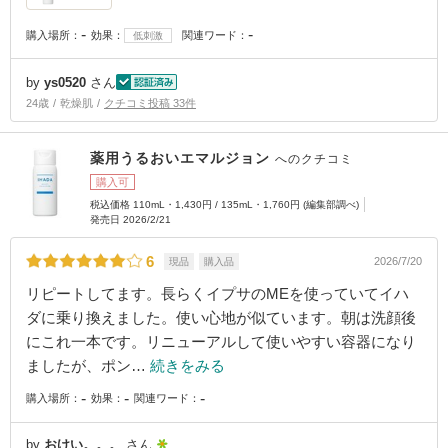
-
-
購入場所：
効果：
関連ワード：
低刺激
by
ys0520
さん
24歳
乾燥肌
クチコミ投稿 33件
薬用うるおいエマルジョン
へのクチコミ
購入可
税込価格 110mL・1,430円 / 135mL・1,760円 (編集部調べ)
発売日 2026/2/21
6
2026/7/20
現品
購入品
リピートしてます。長らくイプサのMEを使っていてイハ
ダに乗り換えました。使い心地が似ています。朝は洗顔後
にこれ一本です。リニューアルして使いやすい容器になり
ましたが、ポン…
続きをみる
-
-
-
購入場所：
効果：
関連ワード：
by
おけい。。。
さん