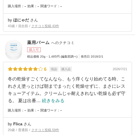
-
-
-
購入場所：
効果：
関連ワード：
by
ほにゃだ
さん
43歳
混合肌
クチコミ投稿 43件
薬用バーム
へのクチコミ
購入可
税込価格 20g・1,485円 (編集部調べ)
発売日 2018/2/1
6
2026/7/21
現品
購入品
冬の乾燥すごくてなんなら、もう痒くなり始めてる時、こ
れさえ塗っとけば朝までまったく乾燥せずに、まさにレス
キューアイテム。クリームじゃ耐えきれない乾燥も必ず守
る。 夏は出番…
続きをみる
-
-
-
購入場所：
効果：
関連ワード：
by
Flica
さん
20歳
普通肌
クチコミ投稿 59件