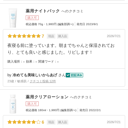
薬用ナイトパック
へのクチコミ
購入可
税込価格 70g・1,980円 (編集部調べ)
発売日 2023/9/1
7
2026/7/21
現品
購入品
夜寝る前に塗っています。朝までちゃんと保湿されてお
り、とても良いと感じました。リピします！
-
-
-
購入場所：
効果：
関連ワード：
by
冷めても美味しいからあげ
さん
23歳
敏感肌
クチコミ投稿 12件
薬用クリアローション
へのクチコミ
購入可
税込価格 180ml・1,980円 (編集部調べ)
発売日 2022/2/1
6
2026/7/21
現品
購入品