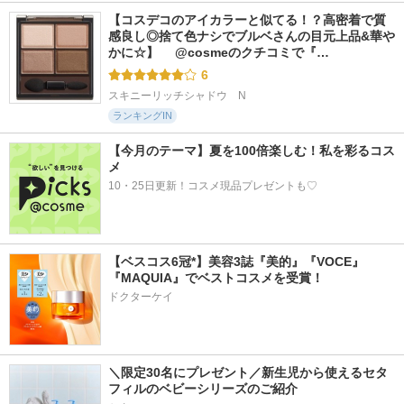
【コスデコのアイカラーと似てる！？高密着で質
感良し◎捨て色ナシでブルベさんの目元上品&華や
かに☆】 　@cosmeのクチコミで『…
6
スキニーリッチシャドウ　N
ランキングIN
【今月のテーマ】夏を100倍楽しむ！私を彩るコス
メ
10・25日更新！コスメ現品プレゼントも♡
【ベスコス6冠*】美容3誌『美的』『VOCE』
『MAQUIA』でベストコスメを受賞！
ドクターケイ
＼限定30名にプレゼント／新生児から使えるセタ
フィルのベビーシリーズのご紹介