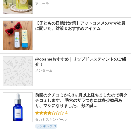
アユーラ
【子どもの日焼け対策】アットコスメのママ社員
に聞いた、対策＆おすすめアイテム
@cosmeおすすめ｜リップドレスティントのご紹
介！
メンターム
前回のクチコミから3ヶ月以上経ちましたので再ク
チコミします。 毛穴のザラつきには多少効果あ
り、マシになりました。 頬の謎…
4
タカミスキンピール
ランキングIN