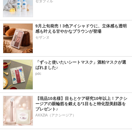
セタフィル
9月上旬発売！3色アイシャドウに、立体感も透明
感も叶える甘やかなブラウンが登場
「ずっと使いたいシートマスク」酒粕マスクが選
ばれました♪
pdc
【現品10名様】目もとケア研究10年以上！アクシ
ージアの眼輪筋を鍛える*1目もと特化型美顔器を
プレゼント♪
AXXZIA（アクシージア）