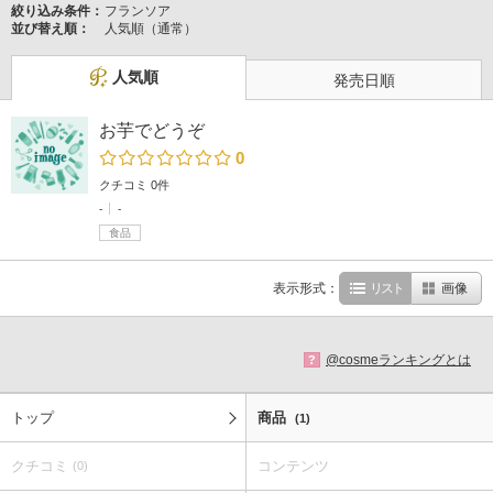
絞り込み条件：
フランソア
並び替え順：
人気順（通常）
人気順
発売日順
お芋でどうぞ
0
クチコミ 0件
-
-
食品
表示形式：
リスト
画像
@cosmeランキングとは
?
トップ
商品
(1)
クチコミ
コンテンツ
(0)