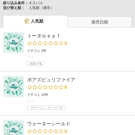
絞り込み条件：
オスパス
並び替え順：
人気順（通常）
人気順
発売日順
トータルｓｐｆ
0
クチコミ 2件
-
-
化粧下地
ポアズピュリファイア
0
クチコミ 14件
-
-
ゴマージュ・ピーリング
ウォーターシールド
0