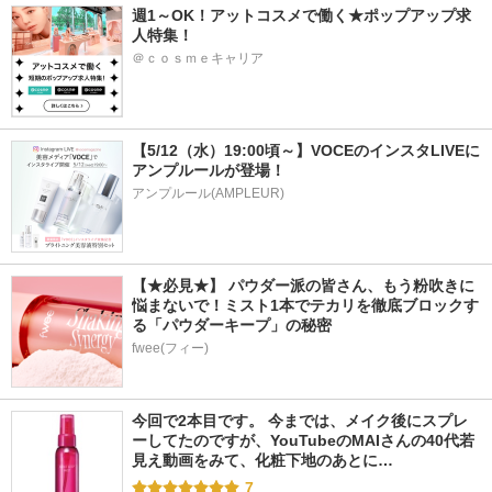
週1～OK！アットコスメで働く★ポップアップ求
人特集！
＠ｃｏｓｍｅキャリア
【5/12（水）19:00頃～】VOCEのインスタLIVEに
アンプルールが登場！
アンプルール(AMPLEUR)
【★必見★】 パウダー派の皆さん、もう粉吹きに
悩まないで！ミスト1本でテカリを徹底ブロックす
る「パウダーキープ」の秘密
fwee(フィー)
今回で2本目です。 今までは、メイク後にスプレ
ーしてたのですが、YouTubeのMAIさんの40代若
見え動画をみて、化粧下地のあとに…
7