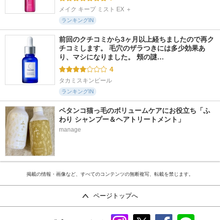
メイク キープ ミスト EX ＋
ランキングIN
前回のクチコミから3ヶ月以上経ちましたので再ク
チコミします。 毛穴のザラつきには多少効果あ
り、マシになりました。 頬の謎…
4
タカミスキンピール
ランキングIN
ペタンコ猫っ毛のボリュームケアにお役立ち「ふ
わり シャンプー＆ヘアトリートメント」
manage
掲載の情報・画像など、すべてのコンテンツの無断複写、転載を禁じます。
ページトップへ