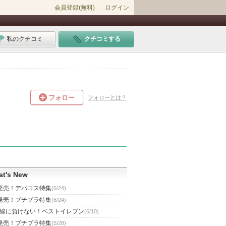
会員登録(無料)
ログイン
私のクチコミ
クチコミする
フォロー
フォローとは？
t's New
発売！デパコス特集
(6/24)
発売！プチプラ特集
(6/24)
線に負けない！ベストイレブン
(6/10)
発売！プチプラ特集
(5/28)