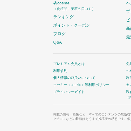
@cosme
ベ
（化粧品・美容の口コミ）
プ
ランキング
ビ
ポイント・クーポン
新
ブログ
最
Q&A
プレミアム会員とは
免
利用規約
ヘ
個人情報の取扱いについて
利
クッキー（cookie）等利用ポリシー
カ
プライバシーガイド
現
（
掲載の情報・画像など、すべてのコンテンツの無断複
クチコミなどの投稿はあくまで投稿者の感想です。個