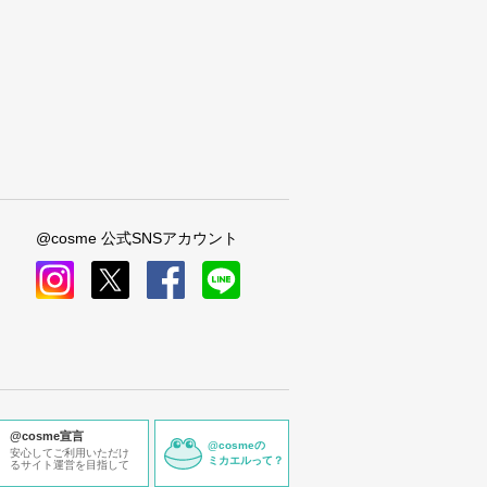
@cosme 公式SNSアカウント
instagram
x
facebook
line
@cosme宣言
@cosmeの
安心してご利用いただけ
ミカエルって？
るサイト運営を目指して