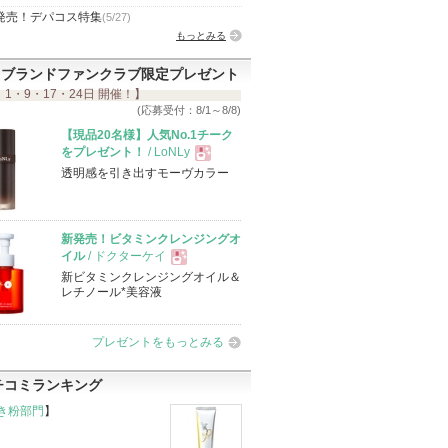
発売！デパコス特集
(5/27)
もっとみる
ブランドファンクラブ限定プレゼント
 1・9・17・24日 開催！】
(応募受付：8/1～8/8)
【現品20名様】人気No.1チーク
をプレゼント！
/ LoNLy
透明感を引き出すモーヴカラー
現
品
新発売！ビタミンクレンジングオ
イル
/ ドクターケイ
新ビタミンクレンジングオイル＆
現
レチノール*美容液
品
プレゼントをもっとみる
チコミランキング
き粉部門
】