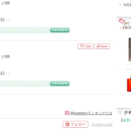
ミ0件
6月
売日：
-
【毎月
Like
Have
ミ0件
売日：
-
ク
?
@cosmeのランキングとは
【
歯磨
フォロー
フォローとは?