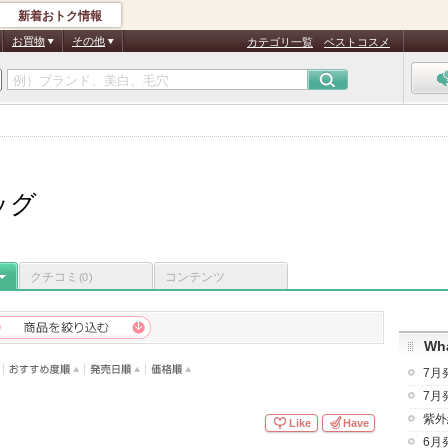
新着おトク情報
お買物
その他
カテゴリ一覧
ベストコスメ
ッグ
クチコミ
コンテンツ
(0)
Wha
7月
7月
紫外
Like
Have
6月