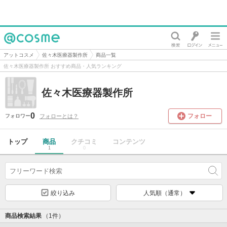
@cosme
アットコスメ
佐々木医療器製作所
商品一覧
佐々木医療器製作所 おすすめ商品・人気ランキング
佐々木医療器製作所
0
フォロー
フォローとは？
フォロワー
トップ
商品
クチコミ
コンテンツ
1
0
絞り込み
人気順（通常）
商品検索結果
（1件）