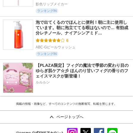
影色リップメイカー
ランキングIN
泡で出てくるのでほんとに便利！朝に主に使用し
ています。朝に泡立ててる暇はないので… 有効成
分レチノール、ナイアシンアミド…
6
ABC-Gピールウォッシュ
ランキングIN
【PLAZA限定】フィグの魔法で季節の変わり目の
ゆらぎ肌ケア☆彡 ほんのり甘いフィグの香りのフ
ェイスマスクが新登場！
ルルルン
掲載の情報・画像など、すべてのコンテンツの無断複写、転載を禁じます。
ページトップへ