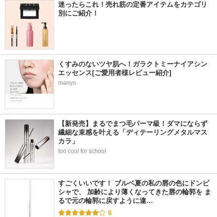
迷ったらこれ！売れ筋の定番アイテムをカテゴリ
別にご紹介！
くすみのないツヤ肌へ！ガラクトミーナイアシン
エッセンス[ご愛用者様レビュー紹介]
manyo
【新発売】まるでまつ毛パーマ級！ダマにならず
繊細な束感を叶える「ディテーリングメタルマス
カラ」
too cool for school
すごくいいです！ ブルベ夏の私の唇の色にドンピ
シャで、 加齢により薄くなってきた唇の輪郭を ま
るで元の輪郭に戻すように違…
6