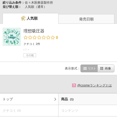
絞り込み条件：
佐々木医療器製作所
並び替え順：
人気順（通常）
人気順
発売日順
理想吸圧器
0
クチコミ 2件
-
-
その他
表示形式：
リスト
画像
@cosmeランキングとは
?
トップ
商品
(1)
クチコミ
コンテンツ
(0)