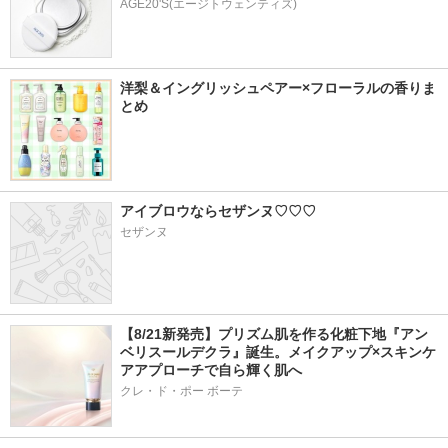
AGE20'S(エージトウェンティズ)
洋梨＆イングリッシュペアー×フローラルの香りま
とめ
アイブロウならセザンヌ♡♡♡
セザンヌ
【8/21新発売】プリズム肌を作る化粧下地『アン
ベリスールデクラ』誕生。メイクアップ×スキンケ
アアプローチで自ら輝く肌へ
クレ・ド・ポー ボーテ