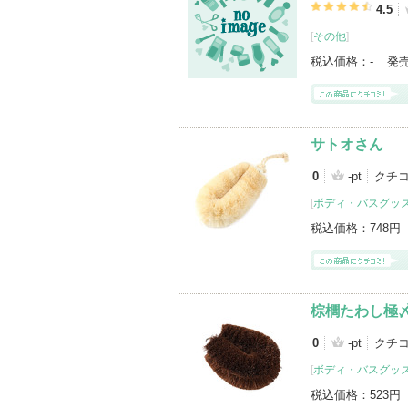
4.5
[
その他
]
税込価格：
-
発
サトオさん
0
-pt
クチ
[
ボディ・バスグッ
税込価格：
748円
棕櫚たわし極〆
0
-pt
クチ
[
ボディ・バスグッ
税込価格：
523円