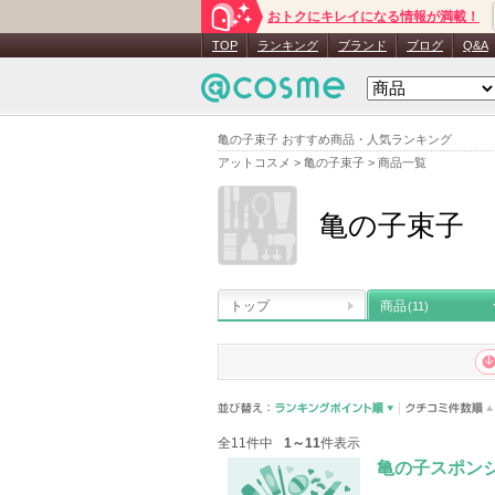
おトクにキレイになる情報が満載！
TOP
ランキング
ブランド
ブログ
Q&A
亀の子束子 おすすめ商品・人気ランキング
アットコスメ
>
亀の子束子
>
商品一覧
亀の子束子
トップ
商品
(11)
全11件中
1～11
件表示
亀の子スポン