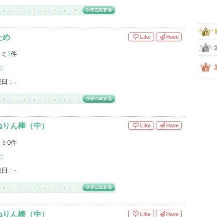
ため
Like
Have
コミ
1
件
ズ
]
売日：
-
ねりん棒（中）
Like
Have
ミ0件
ズ
]
売日：
-
ねりん棒（中）
Like
Have