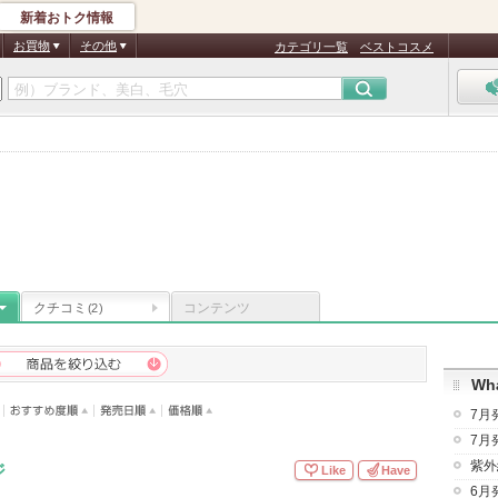
新着おトク情報
お買物
その他
カテゴリ一覧
ベストコスメ
クチコミ
コンテンツ
(2)
Wha
7月
7月
紫外
ジ
Like
Have
6月