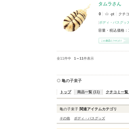
タムラさん
0
-pt
クチコ
[
ボディ・バスグッ
容量・税込価格：
全11件中
1～11
件表示
亀の子束子
トップ
商品一覧 (11)
クチコミ一覧 (
亀の子束子
関連アイテムカテゴリ
その他
ボディ・バスグッズ