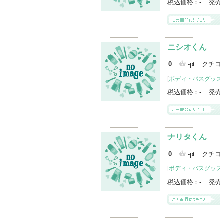
税込価格：
-
発
ニシオくん
0
-pt
クチコ
[
ボディ・バスグッ
税込価格：
-
発
ナリタくん
0
-pt
クチコ
[
ボディ・バスグッ
税込価格：
-
発