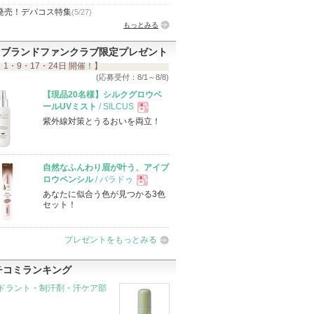
発売！デパコス特集
(5/27)
もっとみる
ブランドファンクラブ限定プレゼント
 1・9・17・24日 開催！】
(応募受付：8/1～8/8)
【現品20名様】シルクグロウベ
ールUVミスト
/ SILCUS
紫外線対策とうるおいを両立！
現
品
自然なふんわり眉が叶う、アイブ
ロウペンシル
/ パラドゥ
あなたに似合う色が見つかる3色
現
セット！
品
プレゼントをもっとみる
チコミランキング
ドラント・制汗剤・汗ケア部