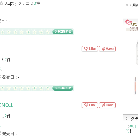
0.2pt
クチコミ
3
件
6月
売日：
-
【毎月
Like
Have
コミ
2
件
ズ
]
発売日：
-
NO.1
Like
Have
コミ
2
件
ク
ズ
]
【
デオ
門
】
発売日：
-