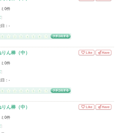
ミ0件
ズ
]
売日：
-
ねりん棒（中）
Like
Have
ミ0件
ズ
]
売日：
-
ねりん棒（中）
Like
Have
ミ0件
ズ
]