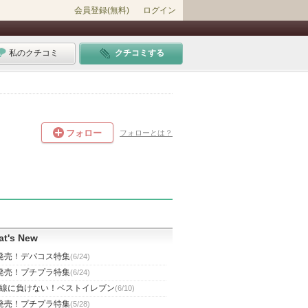
会員登録(無料)
ログイン
私のクチコミ
クチコミする
フォロー
フォローとは？
t's New
発売！デパコス特集
(6/24)
発売！プチプラ特集
(6/24)
線に負けない！ベストイレブン
(6/10)
発売！プチプラ特集
(5/28)