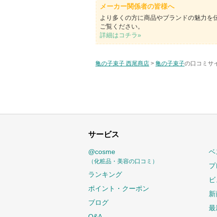
メーカー関係者の皆様へ
より多くの方に商品やブランドの魅力を
ご覧ください。
詳細はコチラ»
亀の子束子 西尾商店
>
亀の子束子
の口コミサイ
サービス
@cosme
ベ
（化粧品・美容の口コミ）
プ
ランキング
ビ
ポイント・クーポン
新
ブログ
最
Q&A