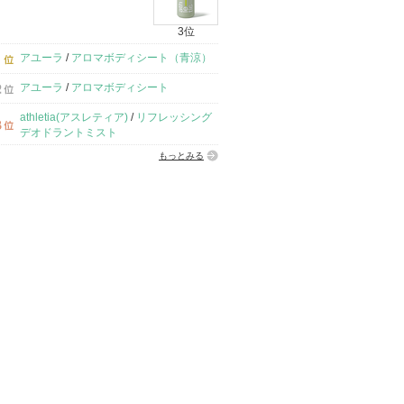
3位
アユーラ
/
アロマボディシート（青涼）
アユーラ
/
アロマボディシート
athletia(アスレティア)
/
リフレッシング
デオドラントミスト
もっとみる