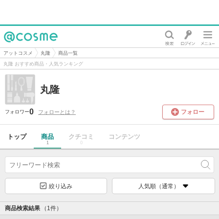
@cosme
アットコスメ
丸隆
商品一覧
丸隆 おすすめ商品・人気ランキング
丸隆
0
フォロー
フォローとは？
フォロワー
トップ
商品
クチコミ
コンテンツ
1
0
絞り込み
人気順（通常）
商品検索結果
（1件）