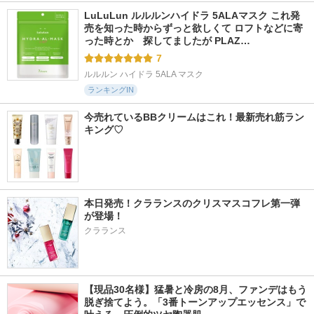
LuLuLun ルルルンハイドラ 5ALAマスク これ発
売を知った時からずっと欲しくて ロフトなどに寄
った時とか　探してましたが PLAZ…
7
ルルルン ハイドラ 5ALA マスク
ランキングIN
今売れているBBクリームはこれ！最新売れ筋ラン
キング♡
本日発売！クラランスのクリスマスコフレ第一弾
が登場！
クラランス
【現品30名様】猛暑と冷房の8月、ファンデはもう
脱ぎ捨てよう。「3番トーンアップエッセンス」で