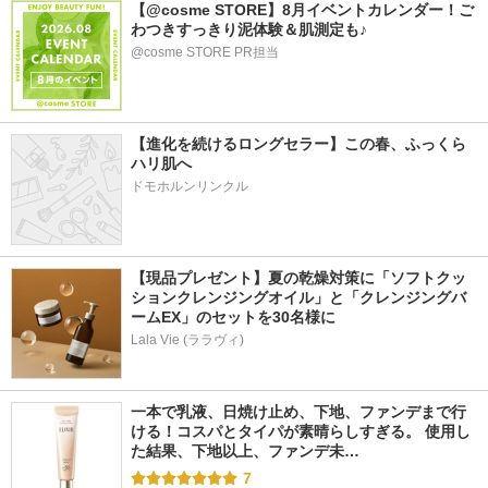
【@cosme STORE】8月イベントカレンダー！ご
わつきすっきり泥体験＆肌測定も♪
@cosme STORE PR担当
【進化を続けるロングセラー】この春、ふっくら
ハリ肌へ
ドモホルンリンクル
【現品プレゼント】夏の乾燥対策に「ソフトクッ
ションクレンジングオイル」と「クレンジングバ
ームEX」のセットを30名様に
Lala Vie (ララヴィ)
一本で乳液、日焼け止め、下地、ファンデまで行
ける！コスパとタイパが素晴らしすぎる。 使用し
た結果、下地以上、ファンデ未…
7