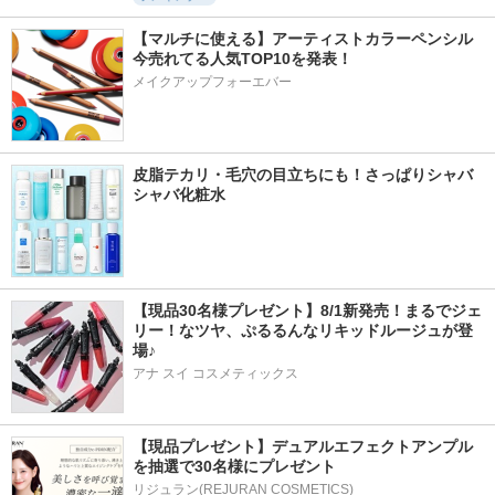
【マルチに使える】アーティストカラーペンシル
今売れてる人気TOP10を発表！
メイクアップフォーエバー
皮脂テカリ・毛穴の目立ちにも！さっぱりシャバ
シャバ化粧水
【現品30名様プレゼント】8/1新発売！まるでジェ
リー！なツヤ、ぷるるんなリキッドルージュが登
場♪
アナ スイ コスメティックス
【現品プレゼント】デュアルエフェクトアンプル
を抽選で30名様にプレゼント
リジュラン(REJURAN COSMETICS)