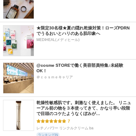
★限定30名様★夏の隠れ乾燥対策！ローズPDRN
でうるおいとハリのある肌印象へ
MEDIHEAL(メディヒール)
@cosme STOREで働く美容部員特集♪未経験
OK！
＠ｃｏｓｍｅキャリア
乾燥性敏感肌です。刺激なく使えました。 リニュ
ーアル前の物を３本使ってきて、かなり早い段階
で目頭のコケたようなくぼみが…
7
レチノパワー リンクルクリーム ba
ランキングIN