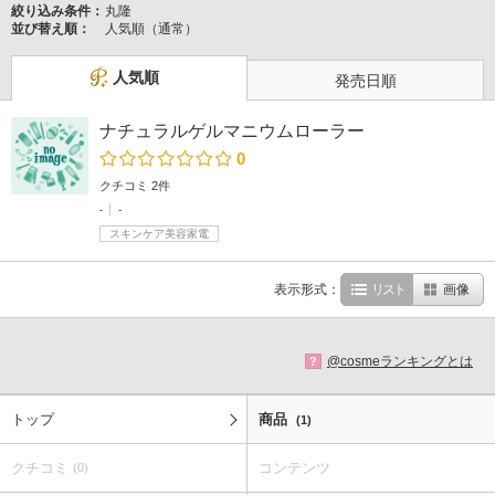
絞り込み条件：
丸隆
並び替え順：
人気順（通常）
人気順
発売日順
ナチュラルゲルマニウムローラー
0
クチコミ 2件
-
-
スキンケア美容家電
表示形式：
リスト
画像
@cosmeランキングとは
?
トップ
商品
(1)
クチコミ
コンテンツ
(0)