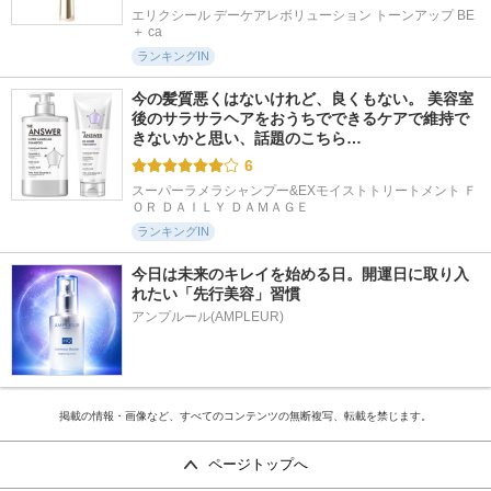
エリクシール デーケアレボリューション トーンアップ BE 
＋ ca
ランキングIN
今の髪質悪くはないけれど、良くもない。 美容室
後のサラサラヘアをおうちでできるケアで維持で
きないかと思い、話題のこちら…
6
スーパーラメラシャンプー&EXモイストトリートメント Ｆ
ＯＲ ＤＡＩＬＹ ＤＡＭＡＧＥ
ランキングIN
今日は未来のキレイを始める日。開運日に取り入
れたい「先行美容」習慣
アンプルール(AMPLEUR)
掲載の情報・画像など、すべてのコンテンツの無断複写、転載を禁じます。
ページトップへ