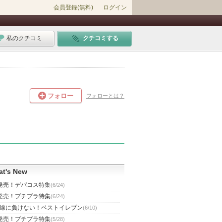
会員登録(無料)
ログイン
私のクチコミ
クチコミする
フォロー
フォローとは？
t's New
発売！デパコス特集
(6/24)
発売！プチプラ特集
(6/24)
線に負けない！ベストイレブン
(6/10)
発売！プチプラ特集
(5/28)