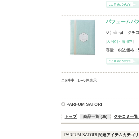
パフュームバスソ
0
-pt
クチコ
[
入浴剤・浴用料
]
容量・税込価格：
全6件中
1～6
件表示
PARFUM SATORI
トップ
商品一覧 (36)
クチコミ一覧 (
PARFUM SATORI
関連アイテムカテゴリ