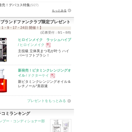
発売！デパコス特集
(5/27)
もっとみる
ブランドファンクラブ限定プレゼント
 1・9・17・24日 開催！】
(応募受付：8/1～8/8)
ヒロインメイク ラッシュハイプ
/ ヒロインメイク
主役級 立体美まつ毛が叶う ハイ
現
パーリフトブラシ！
品
新発売！ビタミンクレンジングオ
イル
/ ドクターケイ
新ビタミンクレンジングオイル＆
現
レチノール*美容液
品
プレゼントをもっとみる
チコミランキング
ンプー・コンディショナー部