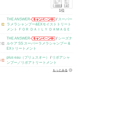
1位
THE ANSWER
/
スーパー
ラメラシャンプー&EXモイストトリート
メント ＦＯＲ ＤＡＩＬＹ ＤＡＭＡＧＥ
THE ANSWER
/
シーズナ
ルケア SS スーパーラメラシャンプー &
EXトリートメント
plus eau（プリュスオー）
/
リポアシャ
ンプー／リポアトリートメント
もっとみる