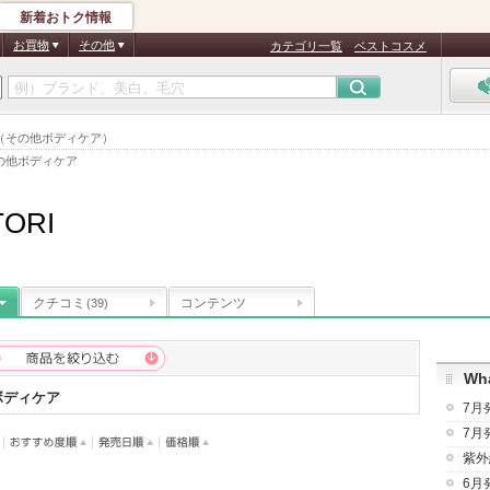
新着おトク情報
お買物
その他
カテゴリ一覧
ベストコスメ
ング（その他ボディケア）
の他ボディケア
TORI
クチコミ
コンテンツ
(39)
Wha
ボディケア
7月
7月
紫外
6月