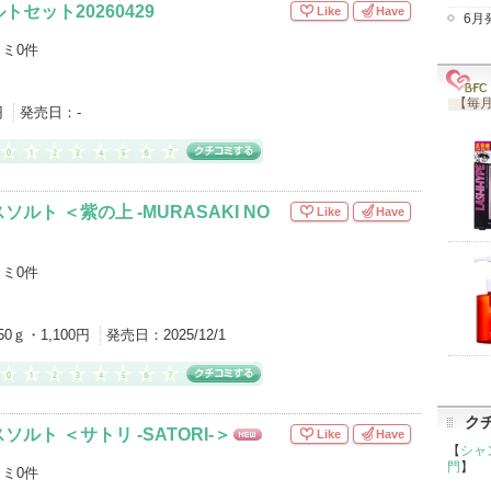
セット20260429
Like
Have
6月
ミ0件
【毎月
円
発売日：
-
ルト ＜紫の上 -MURASAKI NO
Like
Have
ミ0件
50ｇ・1,100円
発売日：
2025/12/1
ク
ルト ＜サトリ -SATORI-＞
Like
Have
NE
【
シャ
W
門
】
ミ0件