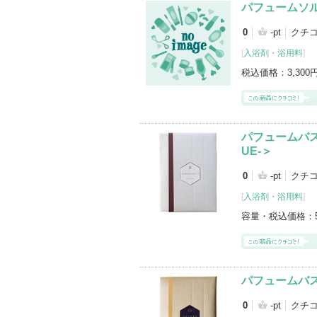
パフュームソルト
0
-pt
クチコ
[
入浴剤・浴用料
]
税込価格：
3,300
パフュームバスソ
UE-＞
0
-pt
クチコ
[
入浴剤・浴用料
]
容量・税込価格：
パフュームバスソ
0
-pt
クチコ