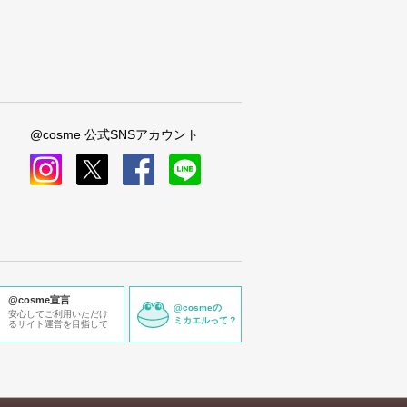
@cosme 公式SNSアカウント
instagram
x
facebook
line
@cosme宣言
@cosmeの
安心してご利用いただけ
ミカエルって？
るサイト運営を目指して