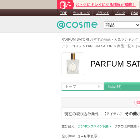
おトクにキレイになる情報が満載！
TOP
ランキング
ブランド
ブログ
Q&A
PARFUM SATORI おすすめ商品・人気ランキ
アットコスメ
>
PARFUM SATORI
>
商品一覧
>
そ
PARFUM SA
トップ
商品
(36)
その他
【アイテム】
全6件中
1～6
件表示