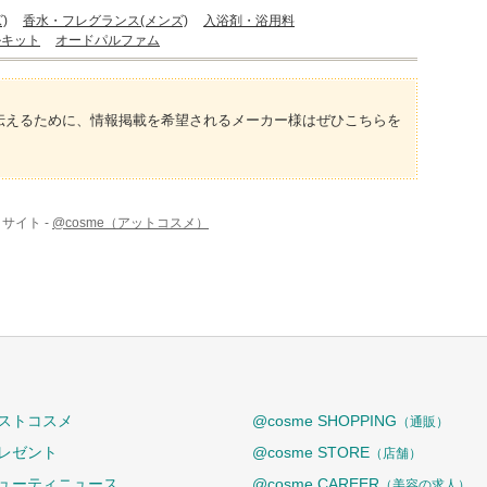
)
香水・フレグランス(メンズ)
入浴剤・浴用料
ルキット
オードパルファム
伝えるために、情報掲載を希望されるメーカー様はぜひこちらを
サイト -
@cosme（アットコスメ）
ストコスメ
@cosme SHOPPING
（通販）
レゼント
@cosme STORE
（店舗）
ューティニュース
@cosme CAREER
（美容の求人）