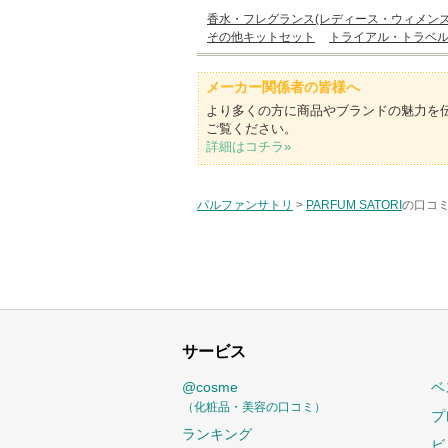
香水・フレグランス(レディース・ウィメンズ
その他キットセット
トライアル・トラベ
メーカー関係者の皆様へ
より多くの方に商品やブランドの魅力を
ご覧ください。
詳細はコチラ»
パルファンサトリ
>
PARFUM SATORI
の口コミ
サービス
@cosme
ベ
（化粧品・美容の口コミ）
プ
ランキング
ビ