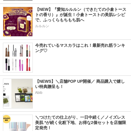
【NEW】『愛知ルルルン（できたての小倉トース
トの香り）』が誕生！小倉トーストの美肌レシピ
で、ふっくらもちもち肌へ
ルルルン
今売れているマスカラはこれ！最新売れ筋ランキ
ング♡
【NEWS】＼店舗POP UP開催／ 商品購入で嬉し
い特典贈呈も！
Abib
＼つけたての仕上がり、一日中続く／ノイズレス
美肌 *が続く化粧下地、お得な2個セットを店舗限
定発売！