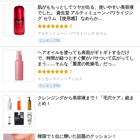
肌がもちっとしてツヤが出る、使いやすい美容液
でした。 資生堂 アルティミューン パワライジン
グ セラム 【使用感】 なめらか…
7
アルティミューン パワライジング セラム
ランキングIN
ヘアオイルを塗っても表面がギトギトするだけ
で、時間が経つとすぐ髪がパサついて広がってし
まう……そんな「重度の乾燥毛」だっ…
7
エッセンスインヘアミルク
ランキングIN
クレンジングから美容液まで！「毛穴ケア」総ま
とめ！
韓国で１位に輝いた話題のクッション！