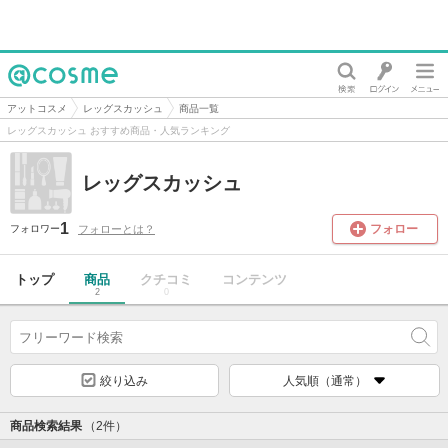
@cosme
アットコスメ
レッグスカッシュ
商品一覧
レッグスカッシュ おすすめ商品・人気ランキング
レッグスカッシュ
1
フォロー
フォローとは？
フォロワー
トップ
商品
クチコミ
コンテンツ
2
0
絞り込み
人気順（通常）
商品検索結果
（2件）