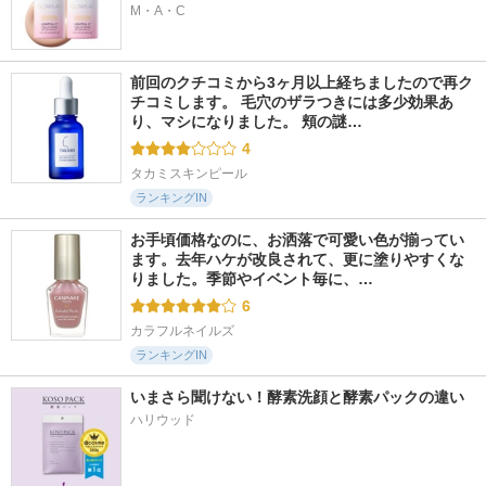
M・A・C
前回のクチコミから3ヶ月以上経ちましたので再ク
チコミします。 毛穴のザラつきには多少効果あ
り、マシになりました。 頬の謎…
4
タカミスキンピール
ランキングIN
お手頃価格なのに、お洒落で可愛い色が揃ってい
ます。去年ハケが改良されて、更に塗りやすくな
りました。季節やイベント毎に、…
6
カラフルネイルズ
ランキングIN
いまさら聞けない！酵素洗顔と酵素パックの違い
ハリウッド