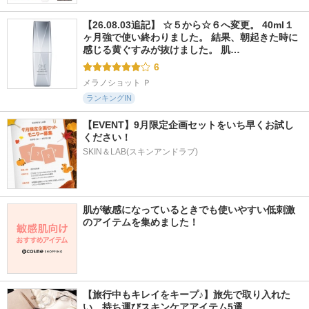
【26.08.03追記】 ☆５から☆６へ変更。 40ml１
ヶ月強で使い終わりました。 結果、朝起きた時に
感じる黄ぐすみが抜けました。 肌…
6
メラノショット Ｐ
ランキングIN
【EVENT】9月限定企画セットをいち早くお試し
ください！
SKIN＆LAB(スキンアンドラブ)
肌が敏感になっているときでも使いやすい低刺激
のアイテムを集めました！
【旅行中もキレイをキープ♪】旅先で取り入れた
い、持ち運びスキンケアアイテム5選