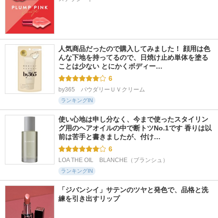
人気商品だったので購入してみました！ 顔用は色
んな下地を持ってるので、日焼け止め単体を塗る
ことは少ない とにかくボディー…
6
by365　パウダリーＵＶクリーム
ランキングIN
使い心地は申し分なく、今まで使ったスタイリン
グ用のヘアオイルの中で断トツNo.1です 香りは以
前は苦手と書きましたが、付け…
6
LOA THE OIL　BLANCHE（ブランシュ）
ランキングIN
「ジバンシイ」サテンのツヤと発色で、品格と洗
練を引き出すリップ