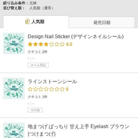
絞り込み条件：
元林
並び替え順：
人気順（通常）
人気順
発売日順
Design Nail Sticker (デザインネイルシール)
4.0
クチコミ 2件
-
-
ネイル用品
ラインストーンシール
0
クチコミ 1件
-
-
その他
地まつげ ぱっちり 甘え上手 Eyelash ブラウン
(つけまつげ)