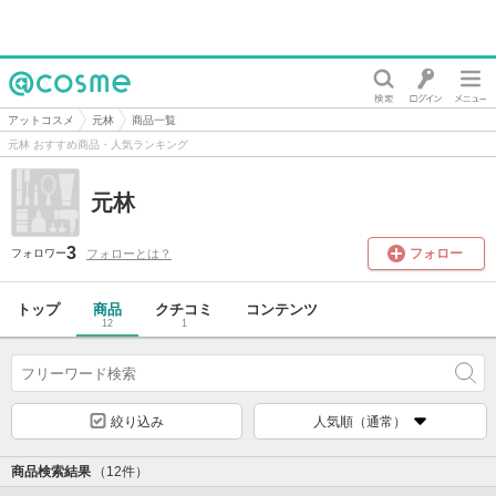
@cosme
アットコスメ
元林
商品一覧
元林 おすすめ商品・人気ランキング
元林
3
フォロー
フォローとは？
フォロワー
トップ
商品
クチコミ
コンテンツ
12
1
絞り込み
人気順（通常）
商品検索結果
（12件）