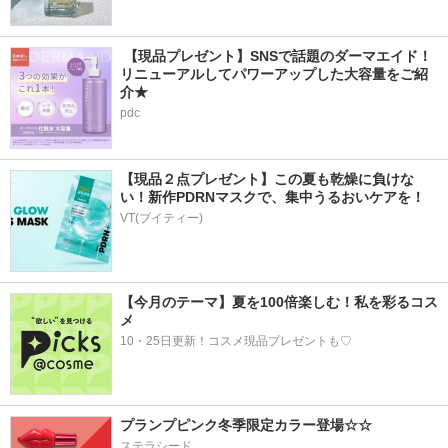
 【現品プレゼント】SNSで話題のダーマエイド！
リニューアルしてパワーアップした大容量をご紹
介★
pdc
【現品２点プレゼント】この夏も乾燥に負けな
い！新作PDRNマスクで、集中うるおいケアを！
VT(ブイティー)
【今月のテーマ】夏を100倍楽しむ！私を彩るコス
メ
10・25日更新！コスメ現品プレゼントも♡
プランプピンク冬季限定カラー登場☆☆
ステラシード