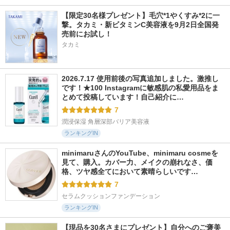
【限定30名様プレゼント】毛穴*1やくすみ*2に一
撃。タカミ・新ビタミンC美容液を9月2日全国発
売前にお試し！
タカミ
2026.7.17 使用前後の写真追加しました。激推し
です！★100 Instagramに敏感肌の私愛用品をま
とめて投稿しています！自己紹介に…
7
潤浸保湿 角層深部バリア美容液
ランキングIN
minimaruさんのYouTube、minimaru cosmeを
見て、購入。カバー力、メイクの崩れなさ、価
格、ツヤ感全てにおいて素晴らしいです…
7
セラムクッションファンデーション
ランキングIN
【現品を30名さまにプレゼント】自分へのご褒美