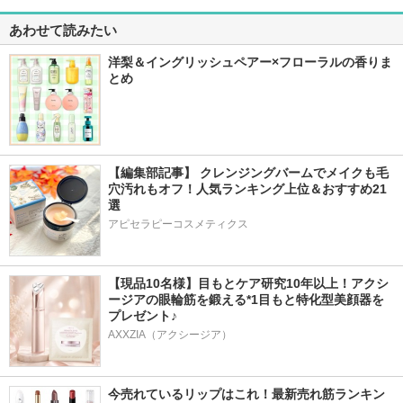
あわせて読みたい
洋梨＆イングリッシュペアー×フローラルの香りま
とめ
【編集部記事】 クレンジングバームでメイクも毛
穴汚れもオフ！人気ランキング上位＆おすすめ21
選
アピセラピーコスメティクス
【現品10名様】目もとケア研究10年以上！アクシ
ージアの眼輪筋を鍛える*1目もと特化型美顔器を
プレゼント♪
AXXZIA（アクシージア）
今売れているリップはこれ！最新売れ筋ランキン