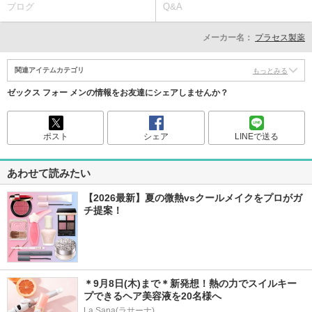
ブログ
Q&A
メーカー名：
プラセス製薬
関連アイテムカテゴリ
もっとみる
ゼックス フォー メンの情報をお友達にシェアしませんか？
ポスト
シェア
LINEで送る
あわせて読みたい
【2026最新】夏の微熱vsクールメイクをプロがガ
チ提案！
＊9月8日(木)まで＊新発想！熱の力でスイルキー
プできるヘア美容液を20名様へ
La Sana(ラサーナ)