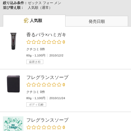
絞り込み条件：
ゼックス フォー メン
並び替え順：
人気順（通常）
人気順
発売日順
香るバラ×ハミガキ
0
クチコミ 0件
60g・1,100円
2010/12/2
歯磨き粉
フレグランスソープ
0
クチコミ 0件
80g・1,100円
2010/11/24
ボディ石鹸
フレグランスソープ
0