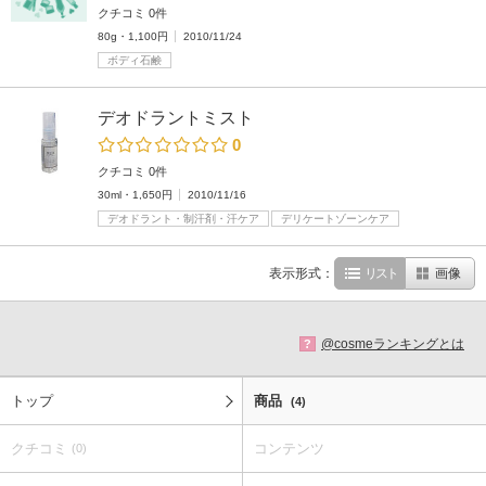
クチコミ 0件
80g・1,100円
2010/11/24
ボディ石鹸
デオドラントミスト
0
クチコミ 0件
30ml・1,650円
2010/11/16
デオドラント・制汗剤・汗ケア
デリケートゾーンケア
表示形式：
リスト
画像
@cosmeランキングとは
?
トップ
商品
(4)
クチコミ
コンテンツ
(0)