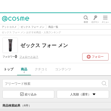
@cosme
アットコスメ
ゼックス フォー メン
商品一覧
ゼックス フォー メン おすすめ商品・人気ランキング
ゼックス フォー メン
0
フォロー
フォローとは？
フォロワー
トップ
商品
クチコミ
コンテンツ
4
0
絞り込み
人気順（通常）
商品検索結果
（4件）