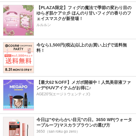
【PLAZA限定】フィグの魔法で季節の変わり目の
ゆらぎ肌ケア☆彡 ほんのり甘いフィグの香りのフ
ェイスマスクが新登場！
ルルルン
今なら1,500円(税込)以上のお買い上げで送料無
料！
【最大62％OFF】メガポ開催中！人気美容液ファ
ンデやUVアイテムがお得に♪
AGE20'S(エージトウェンティズ)
今日は"やわらかい目元"の日。3650 WP(ウォータ
ープルーフ)マスカラブラウンの選び方
3650（san roku go zero）