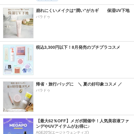
崩れにくいメイクは“潤い”がカギ　　保湿UV下地
パラドゥ
税込3,300円以下！8月発売のプチプラコスメ
帰省・旅行バッグに　＼ 夏の好印象コスメ ／
パラドゥ
【最大62％OFF】メガポ開催中！人気美容液ファ
ンデやUVアイテムがお得に♪
AGE20'S(エージトウェンティズ)