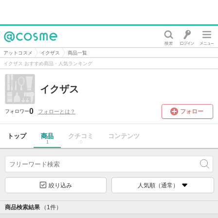
@cosme
アットコスメ
イクザス
商品一覧
イクザス おすすめ商品・人気ランキング
イクザス
0
フォロー
フォローとは？
フォロワー
トップ
商品
クチコミ
コンテンツ
1
0
絞り込み
人気順（通常）
商品検索結果
（1件）