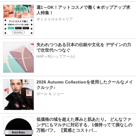
週1～OK！アットコスメで働く★ポップアップ求
人特集！
＠ｃｏｓｍｅキャリア
失われつつある日本の伝統や文化を デザインの力
で次世代へつなぐ
HAP＋R(ハップアール)
2026 Autumn Collectionを使用したクールなメイ
クルック♪
ポール ＆ ジョー
低価格の域を超えた厚みと肌あたり。 どんなファ
ンデにもマルチに対応する、1個持ってて損なしの
万能パフ。 【質感とコストパ…