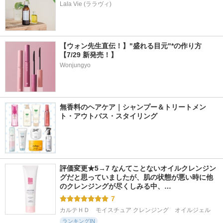
Lala Vie (ララヴィ)
【ウォン先生直伝！】"盛れる目元"*の作り方
【7/29 新発売！】
Wonjungyo
無香料のヘアケア｜シャンプー＆トリートメン
ト・アウトバス・スタイリング
評価変更★5→7 なんてことないオイルクレンジン
グだと思っていましたが、肌の状態が悪い時に他
のクレンジングが尽くしみる中、…
7
カルテＨＤ　モイスチュア クレンジング　オイルジェル
ランキングIN