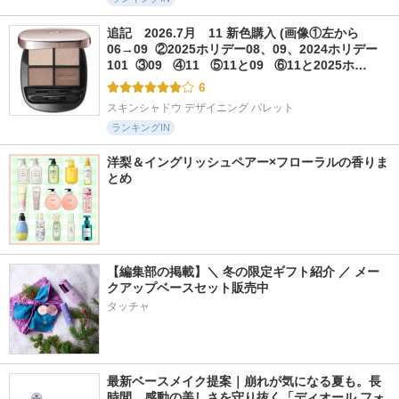
追記　2026.7月　11 新色購入 (画像①左から
06→09  ②2025ホリデー08、09、2024ホリデー
101  ③09   ④11   ⑤11と09   ⑥11と2025ホ…
6
スキンシャドウ デザイニング パレット
ランキングIN
洋梨＆イングリッシュペアー×フローラルの香りま
とめ
【編集部の掲載】＼ 冬の限定ギフト紹介 ／ メー
クアップベースセット販売中
タッチャ
最新ベースメイク提案｜崩れが気になる夏も。長
時間、感動の美しさを守り抜く「ディオール フォ